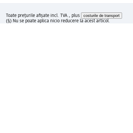
Toate prețurile afișate incl. TVA., plus
costurile de transport
(§) Nu se poate aplica nicio reducere la acest articol.
Ce părere aveți despre această pagină?
Livrare gratuită pentru comenzi de minimum 150 lei și
ridicare expres gratuită
Creați contul meu dm acum
Ajutor