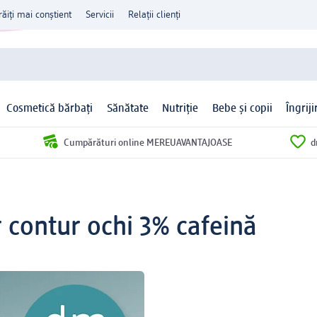
răiți mai conștient
Servicii
Relații clienți
Cosmetică bărbați
Sănătate
Nutriție
Bebe și copii
Îngrij
Cumpărături online MEREUAVANTAJOASE
d
 contur ochi 3% cafeină