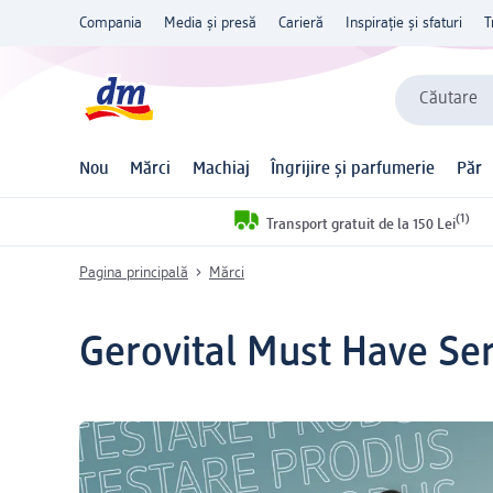
Compania
Media și presă
Carieră
Inspirație și sfaturi
T
Căutare
Nou
Mărci
Machiaj
Îngrijire și parfumerie
Păr
(1)
Transport gratuit de la 150 Lei
Pagina principală
Mărci
Gerovital Must Have Ser