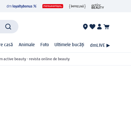
ire casă
Animale
Foto
Ultimele bucăți
dmLIVE ▶
m active beauty - revista online de beauty