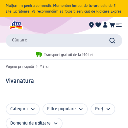
Mulțumim pentru comandă. Momentan timpul de livrare este de 5
zile lucrătoare. Vă recomandăm să folosiți serviciul de Ridicare Expres
Căutare
Transport gratuit de la 150 Lei
Pagina principală
Mărci
Vivanatura
Categorii
Filtre populare
Preț
Domeniu de utilizare