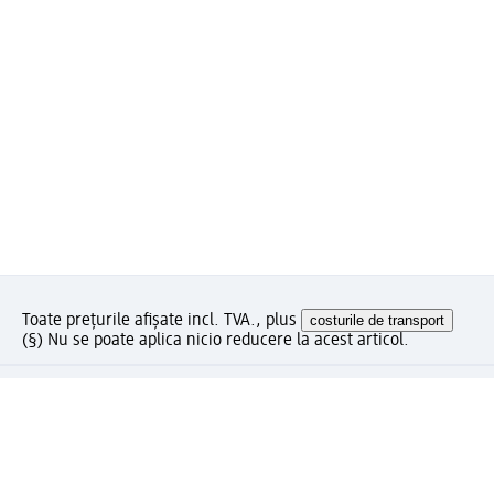
Toate prețurile afișate incl. TVA., plus
costurile de transport
(§) Nu se poate aplica nicio reducere la acest articol.
Ce părere aveți despre această pagină?