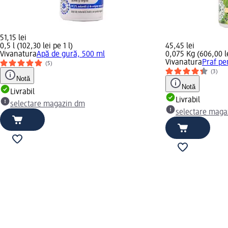
51,15 lei
0,5 l (102,30 lei pe 1 l)
45,45 lei
Vivanatura
Apă de gură, 500 ml
0,075 Kg (606,00 l
Vivanatura
Praf pen
(5)
(3)
Notă
Notă
Livrabil
Livrabil
selectare magazin dm
selectare maga