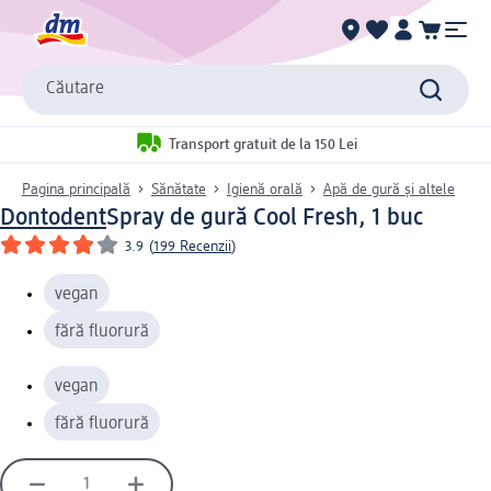
Căutare
Transport gratuit de la 150 Lei
Pagina principală
Sănătate
Igienă orală
Apă de gură și altele
Dontodent
Spray de gură Cool Fresh, 1 buc
3.9
(
199 Recenzii
)
vegan
fără fluorură
vegan
fără fluorură