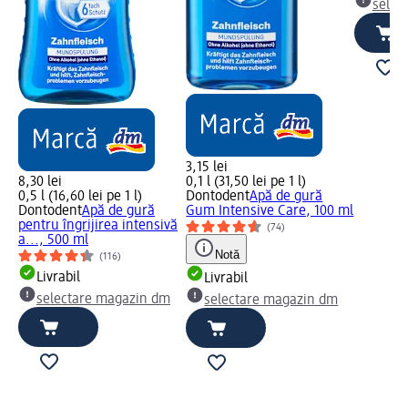
selec
3,15 lei
8,30 lei
0,1 l (31,50 lei pe 1 l)
0,5 l (16,60 lei pe 1 l)
Dontodent
Apă de gură
Dontodent
Apă de gură
Gum Intensive Care, 100 ml
pentru îngrijirea intensivă
(74)
a..., 500 ml
Notă
(116)
Livrabil
Livrabil
selectare magazin dm
selectare magazin dm