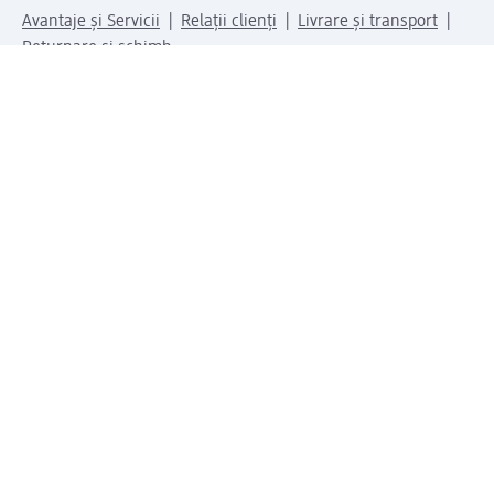
Avantaje și Servicii
Relații clienți
Livrare și transport
Returnare și schimb
Compania dm
Compania
Responsabilitate
Carieră
Presă
Structura corporativă
Universul produselor dm
Lumea dm
Metode de plată