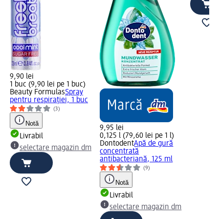
9,90 lei
1 buc (9,90 lei pe 1 buc)
Beauty Formulas
Spray
pentru respirației, 1 buc
(3)
Notă
9,95 lei
0,125 l (79,60 lei pe 1 l)
Livrabil
Dontodent
Apă de gură
selectare magazin dm
concentrată
antibacteriană, 125 ml
(9)
Notă
Livrabil
selectare magazin dm