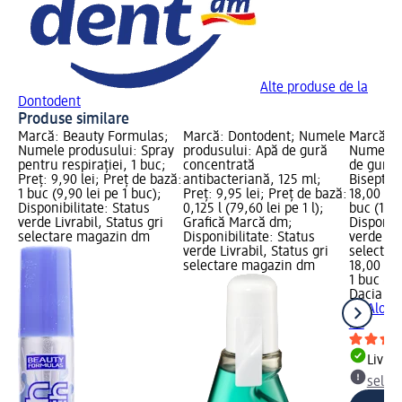
Alte produse de la
Dontodent
Produse similare
Marcă: Beauty Formulas;
Marcă: Dontodent; Numele
Marcă: D
Numele produsului: Spray
produsului: Apă de gură
Numele p
pentru respirației, 1 buc;
concentrată
de gură 
Preț: 9,90 lei; Preț de bază:
antibacteriană, 125 ml;
Biseptol,
1 buc (9,90 lei pe 1 buc);
Preț: 9,95 lei; Preț de bază:
18,00 lei
Disponibilitate: Status
0,125 l (79,60 lei pe 1 l);
buc (18,0
verde Livrabil, Status gri
Grafică Marcă dm;
Disponibi
selectare magazin dm
Disponibilitate: Status
verde Liv
verde Livrabil, Status gri
selectar
selectare magazin dm
18,00 lei
1 buc (18
Dacia Pl
cu Aloe V
ml
Livrab
selec