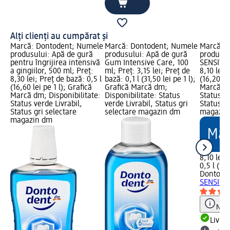
Alți clienți au cumpărat și
Marcă: Dontodent; Numele
Marcă: Dontodent; Numele
Marcă: 
produsului: Apă de gură
produsului: Apă de gură
produsul
pentru îngrijirea intensivă
Gum Intensive Care, 100
SENSITIV
a gingiilor, 500 ml; Preț:
ml; Preț: 3,15 lei; Preț de
8,10 lei;
8,30 lei; Preț de bază: 0,5 l
bază: 0,1 l (31,50 lei pe 1 l);
(16,20 lei
(16,60 lei pe 1 l); Grafică
Grafică Marcă dm;
Marcă dm
Marcă dm; Disponibilitate:
Disponibilitate: Status
Status ve
Status verde Livrabil,
verde Livrabil, Status gri
Status gr
Status gri selectare
selectare magazin dm
magazin
magazin dm
8,10 lei
0,5 l (16,
Dontode
SENSITIV
Notă
Livrab