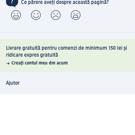
Ce părere aveți despre această pagină?
Livrare gratuită pentru comenzi de minimum 150 lei și
ridicare expres gratuită
Creați contul meu dm acum
Ajutor
Avantaje și Servicii
Relații clienți
Livrare și transport
Returnare și schimb
Compania dm
Compania
Responsabilitate
Carieră
Presă