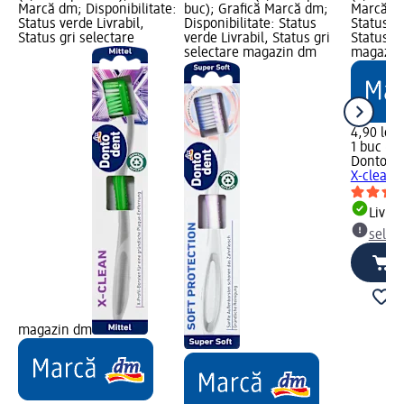
Marcă dm; Disponibilitate:
buc); Grafică Marcă dm;
Marcă dm
Status verde Livrabil,
Disponibilitate: Status
Status ve
Status gri selectare
verde Livrabil, Status gri
Status gr
selectare magazin dm
magazin
4,90 lei
1 buc (4,
Dontode
X-clean,
Livrab
selec
magazin dm