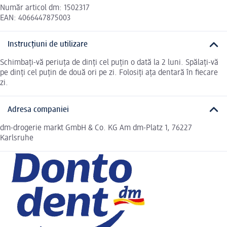
Număr articol dm: 1502317
EAN: 4066447875003
Instrucțiuni de utilizare
Schimbați-vă periuța de dinți cel puțin o dată la 2 luni. Spălați-vă
pe dinți cel puțin de două ori pe zi. Folosiți ața dentară în fiecare
zi.
Adresa companiei
dm-drogerie markt GmbH & Co. KG Am dm-Platz 1, 76227
Karlsruhe