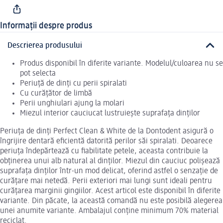
Informații despre produs
Descrierea produsului
Produs disponibil în diferite variante. Modelul/culoarea nu se
pot selecta
Periuță de dinți cu perii spiralati
Cu curățător de limbă
Perii unghiulari ajung la molari
Miezul interior cauciucat lustruiește suprafața dinților
Periuța de dinți Perfect Clean & White de la Dontodent asigură o
îngrijire dentară eficientă datorită perilor săi spiralati. Deoarece
periuța îndepărtează cu fiabilitate petele, aceasta contribuie la
obținerea unui alb natural al dinților. Miezul din cauciuc polișează
suprafața dinților într-un mod delicat, oferind astfel o senzație de
curățare mai netedă. Perii exteriori mai lungi sunt ideali pentru
curățarea marginii gingiilor. Acest articol este disponibil în diferite
variante. Din păcate, la această comandă nu este posibilă alegerea
unei anumite variante. Ambalajul conține minimum 70% material
reciclat.