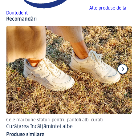
Alte produse de la
Dontodent
Recomandări
Cele mai bune sfaturi pentru pantofi albi curați
Af
Curățarea încălțămintei albe
În
Produse similare