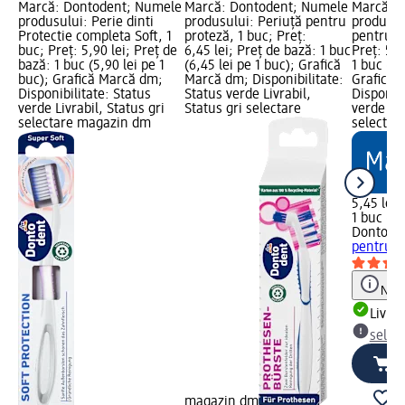
Marcă: Dontodent; Numele
Marcă: Dontodent; Numele
Marcă: 
produsului: Perie dinti
produsului: Periuță pentru
produsulu
Protectie completa Soft, 1
proteză, 1 buc; Preț:
pentru că
buc; Preț: 5,90 lei; Preț de
6,45 lei; Preț de bază: 1 buc
Preț: 5,4
bază: 1 buc (5,90 lei pe 1
(6,45 lei pe 1 buc); Grafică
1 buc (5,
buc); Grafică Marcă dm;
Marcă dm; Disponibilitate:
Grafică 
Disponibilitate: Status
Status verde Livrabil,
Disponibi
verde Livrabil, Status gri
Status gri selectare
verde Liv
selectare magazin dm
selectar
5,45 lei
1 buc (5,
Dontode
pentru că
Notă
Livrab
selec
magazin dm