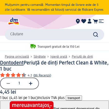
Mulțumim pentru comandă. Momentan timpul de livrare este de 5
zile lucrătoare. Vă recomandăm să folosiți serviciul de Ridicare Expres
Căutare
Transport gratuit de la 150 Lei
Pagina principală
Sănătate
Igienă orală
Periuță de dinți
Dontodent
Periuță de dinți Perfect Clean & White,
1 buc
4.2
(
86 Recenzii
)
4,45 lei
1 buc (4,45 lei pe 1 buc)
Inclusiv TVA plus
transport
Preț permanent dm
nemajorat din