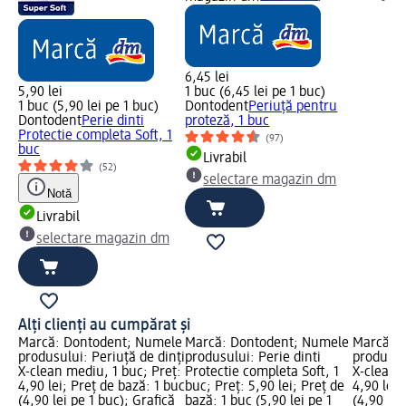
6,45 lei
5,90 lei
1 buc (6,45 lei pe 1 buc)
1 buc (5,90 lei pe 1 buc)
Dontodent
Periuță pentru
Dontodent
Perie dinti
proteză, 1 buc
Protectie completa Soft, 1
(97)
buc
Livrabil
(52)
selectare magazin dm
Notă
Livrabil
selectare magazin dm
Alți clienți au cumpărat și
Marcă: Dontodent; Numele
Marcă: Dontodent; Numele
Marcă: 
produsului: Periuță de dinți
produsului: Perie dinti
produsulu
X-clean mediu, 1 buc; Preț:
Protectie completa Soft, 1
X-clean, 
4,90 lei; Preț de bază: 1 buc
buc; Preț: 5,90 lei; Preț de
4,90 lei;
(4,90 lei pe 1 buc); Grafică
bază: 1 buc (5,90 lei pe 1
(4,90 lei