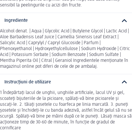
sensibil la peelingurile cu acizi din fructe.
Ingrediente
Alcohol denat. | Aqua | Glycolic Acid | Butylene Glycol | Lactic Acid |
Aloe Barbadensis Leaf Juice | Camellia Sinensis Leaf Extract |
Salicylic Acid | Caprylyl / Capryl Glucoside | Parfum |
Phenoxyethanol | Hydroxyethylcellulose | Sodium Hydroxide | Citric
Acid | Potassium Sorbate | Sodium Benzoate | Sodium Sulfate |
Mentha Piperita Oil | Citral | Geraniol Ingredientele menționate în
magazinul online pot diferi de cele de pe ambalaj.
Instrucțiuni de utilizare
1 Îndepărtați lacul de unghii, unghiile artificiale, lacul UV și gel,
scoateți bijuteriile de la picioare, spălați-vă bine picioarele și
uscați-le. 2. tăiați șosetele cu foarfeca pe linia marcată. 3. puneți
șosetele și închideți-le cu banda adezivă, astfel încât gelul să nu se
scurgă. Spălați-vă bine pe mâini după ce le puneți. Lăsați masca să
acționeze timp de 30-60 de minute, în funcție de gradul de
cornificare