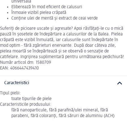
universală
Eliberează în mod eficient de calusuri
Înmoaie vizibil pielea crăpată
Conține ulei de mentă și extract de ceai verde
Suferiți de picioare uscate și agresate? Apoi răsfățați-le cu o mică
pauză în șosetele de îndepărtare a calusurilor de la Balea. Pielea
crăpată este vizibil înmuiată, iar calusurile sunt îndepărtate în
mod optim - fără zgârieturi enervante. După doar câteva zile,
pielea moartă se îndepărtează și se observă o senzație de
catifelare. Ingrijirea suplimentară pentru următoarea pedichiură!
Număr articol dm: 1580709
EAN: 4066447439410
Caracteristici
Tipul pielii:
toate tipurile de piele
Caracteristicile produsului:
fără nanoparticule, fără parafină/ulei mineral, fără
parabeni, fără coloranți, fără săruri de aluminiu (ACH)