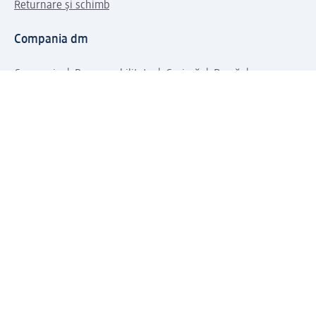
Returnare și schimb
Compania dm
Compania
Responsabilitate
Carieră
Presă
Structura corporativă
Universul produselor dm
Lumea dm
Metode de plată