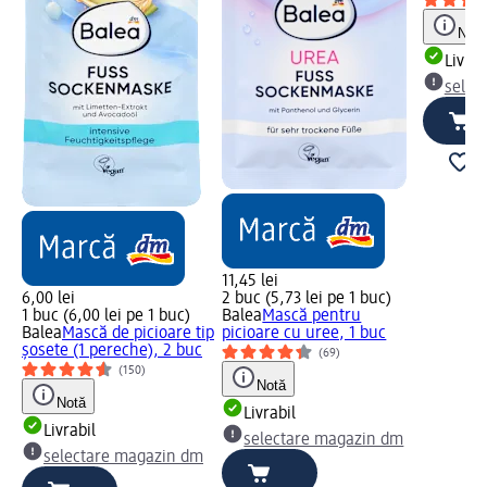
Notă
Livrab
selec
11,45 lei
6,00 lei
2 buc (5,73 lei pe 1 buc)
1 buc (6,00 lei pe 1 buc)
Balea
Mască pentru
Balea
Mască de picioare tip
picioare cu uree, 1 buc
șosete (1 pereche), 2 buc
(69)
(150)
Notă
Notă
Livrabil
Livrabil
selectare magazin dm
selectare magazin dm