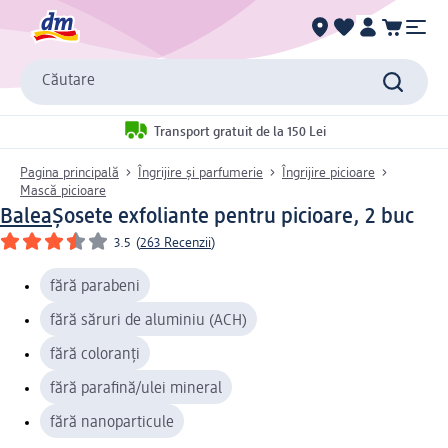
Căutare
Transport gratuit de la 150 Lei
Pagina principală
Îngrijire și parfumerie
Îngrijire picioare
Mască picioare
Balea
Șosete exfoliante pentru picioare, 2 buc
3.5
(
263 Recenzii
)
fără parabeni
fără săruri de aluminiu (ACH)
fără coloranți
fără parafină/ulei mineral
fără nanoparticule