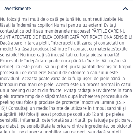
Avertismente
Nu folosiți mai mult de o dată pe lună!Nu sunt reutilizabile!Nu
lăsați la îndemâna copiilor!Numai pentru uz extern! Evitați
contactul cu ochii sau membranele mucoase! PĂRȚILE CARE NU
SUNT AFECTATE DE PIELEA CORNIFICATĂ POT REACȚIONA SENSIBIL!
Dacă apare iritarea pielii, întrerupeți utilizarea și contactați un
medic! Nu lăsați produsul să intre în contact cu materiale/textile
sensibile! Nu încercați să îndepărtați cu forța pielea moartă!
Procesul de îndepărtare poate dura până la 14 zile. Vă rugăm să
rețineți că este posibil să nu puteți purta pantofi deschiși în timpul
procesului de exfoliere! Gradul de exfoliere a calusului este
individual. Aceasta poate varia de la fulgi ușori de piele până la
lambouri mai mari de piele. Acesta este un proces normal în cazul
unui peeling cu acizi din fructe! Evitați radiațiile UV directe în zona
pielii tratate timp de o săptămână după încheierea procesului de
peeling sau folosiți produse de protecție împotriva luminii (LS >
15)! Consultați un medic înainte de utilizare în timpul sarcinii și
alăptării. NU folosiți acest produs pe copii sub 12 ani, pe pielea
sensibilă, inflamată, deteriorată sau iritată, pe tatuaje pe picioare,
pe diabet, pe sensibilitate la oricare dintre ingrediente, pe piciorul
atletului, pe ciuperca unghiilor sau pe negi, sau dacă sunteți