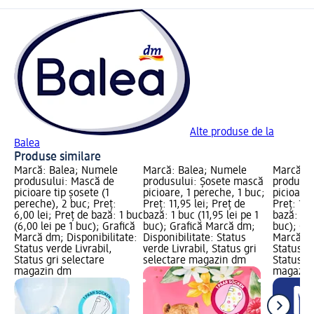
Alte produse de la
Balea
Produse similare
Marcă: Balea; Numele
Marcă: Balea; Numele
Marcă: B
produsului: Mască de
produsului: Șosete mască
produsul
picioare tip șosete (1
picioare, 1 pereche, 1 buc;
picioare
pereche), 2 buc; Preț:
Preț: 11,95 lei; Preț de
Preț: 15,
6,00 lei; Preț de bază: 1 buc
bază: 1 buc (11,95 lei pe 1
bază: 2 b
(6,00 lei pe 1 buc); Grafică
buc); Grafică Marcă dm;
buc); Gr
Marcă dm; Disponibilitate:
Disponibilitate: Status
Marcă dm
Status verde Livrabil,
verde Livrabil, Status gri
Status ve
Status gri selectare
selectare magazin dm
Status gr
magazin dm
magazin