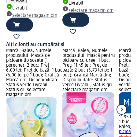
Notă
Livrabil
Livrabil
selectare magazin dm
selectare magazin dm
Alți clienți au cumpărat și
Marcă: Balea; Numele
Marcă: Balea; Numele
Marcă: B
produsului: Mască de
produsului: Mască pentru
produsul
picioare tip șosete (1
picioare cu uree, 1 buc;
picioare,
pereche), 2 buc; Preț:
Preț: 11,45 lei; Preț de
Preț: 11,
6,00 lei; Preț de bază: 1 buc
bază: 2 buc (5,73 lei pe 1
bază: 1 b
(6,00 lei pe 1 buc); Grafică
buc); Grafică Marcă dm;
buc); Gr
Marcă dm; Disponibilitate:
Disponibilitate: Status
Disponibi
Status verde Livrabil,
verde Livrabil, Status gri
verde Liv
Status gri selectare
selectare magazin dm
selectar
magazin dm
11,95 lei
1 buc (11
Balea
Șo
picioare,