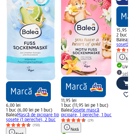
15,95 lei
2 buc (7,
Balea
Mas
șosetă, 
Notă
Livrab
selec
11,95 lei
6,00 lei
1 buc (11,95 lei pe 1 buc)
1 buc (6,00 lei pe 1 buc)
Balea
Șosete mască
Balea
Mască de picioare tip
picioare, 1 pereche, 1 buc
șosete (1 pereche), 2 buc
(29)
(150)
Notă