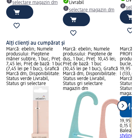
Livrab
selectare magazin dm
Livrabil
selec
selectare magazin dm
Alți clienți au cumpărat și
Marcă: ebelin; Numele
Marcă: ebelin; Numele
Marcă: B
produsului: Pieptene
produsului: Pieptene de
PROFESS
mâner subțire, 1 buc; Preț:
duș, 1 buc; Preț: 10,45 lei;
produsul
7,45 lei; Preț de bază: 1 buc
Preț de bază: 1 buc
bucle, 15
(7,45 lei pe 1 buc); Grafică
(10,45 lei pe 1 buc); Grafică
19,95 lei
Marcă dm; Disponibilitate:
Marcă dm; Disponibilitate:
l (133,00 
Status verde Livrabil,
Status verde Livrabil,
Marcă dm
Status gri selectare
Status gri selectare
Status ve
magazin dm
Status gr
magazin
19,95 lei
0,15 l (13
Balea P
styling b