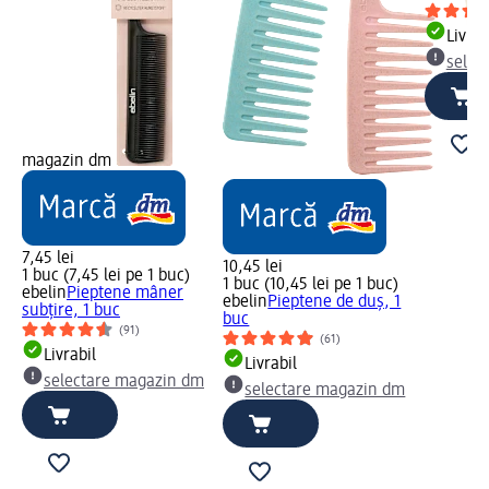
Livrab
selec
magazin dm
7,45 lei
10,45 lei
1 buc (7,45 lei pe 1 buc)
1 buc (10,45 lei pe 1 buc)
ebelin
Pieptene mâner
ebelin
Pieptene de duș, 1
subțire, 1 buc
buc
(91)
(61)
Livrabil
Livrabil
selectare magazin dm
selectare magazin dm