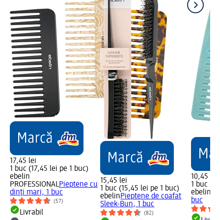
17,45 lei
1 buc (17,45 lei pe 1 buc)
ebelin
10,45 lei
15,45 lei
PROFESSIONAL
Pieptene cu
1 buc (10
1 buc (15,45 lei pe 1 buc)
dinți mari, 1 buc
ebelin
Pi
ebelin
Pieptene de coafat
buc
(57)
Sleek-Bun, 1 buc
Livrabil
(82)