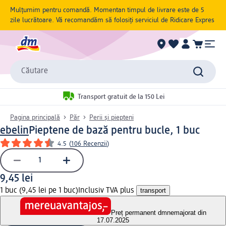
Mulțumim pentru comandă. Momentan timpul de livrare este de 5
zile lucrătoare. Vă recomandăm să folosiți serviciul de Ridicare Expres
Căutare
Transport gratuit de la 150 Lei
Pagina principală
Păr
Perii și piepteni
ebelin
Pieptene de bază pentru bucle, 1 buc
4.5
(
106 Recenzii
)
9,45 lei
1 buc (9,45 lei pe 1 buc)
Inclusiv TVA plus
transport
Preț permanent dm
nemajorat din
17.07.2025