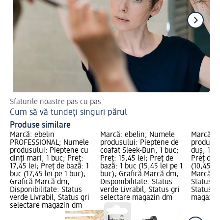
Sfaturile noastre pas cu pas
Cu 
Cum să vă tundeți singuri părul
In
Produse similare
Marcă: ebelin
Marcă: ebelin; Numele
Marcă: e
PROFESSIONAL; Numele
produsului: Pieptene de
produsul
produsului: Pieptene cu
coafat Sleek-Bun, 1 buc;
duș, 1 bu
dinți mari, 1 buc; Preț:
Preț: 15,45 lei; Preț de
Preț de 
17,45 lei; Preț de bază: 1
bază: 1 buc (15,45 lei pe 1
(10,45 le
buc (17,45 lei pe 1 buc);
buc); Grafică Marcă dm;
Marcă dm
Grafică Marcă dm;
Disponibilitate: Status
Status ve
Disponibilitate: Status
verde Livrabil, Status gri
Status gr
verde Livrabil, Status gri
selectare magazin dm
magazin
selectare magazin dm