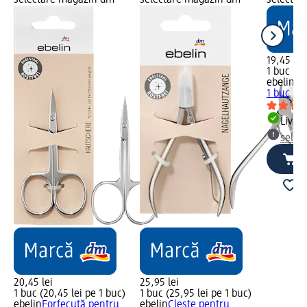
selectare magazin dm
selectare magazin dm
selectar
19,45 lei
1 buc (19
ebelin
Fo
1 buc
Livrab
selec
20,45 lei
25,95 lei
1 buc (20,45 lei pe 1 buc)
1 buc (25,95 lei pe 1 buc)
ebelin
Forfecuță pentru
ebelin
Clește pentru