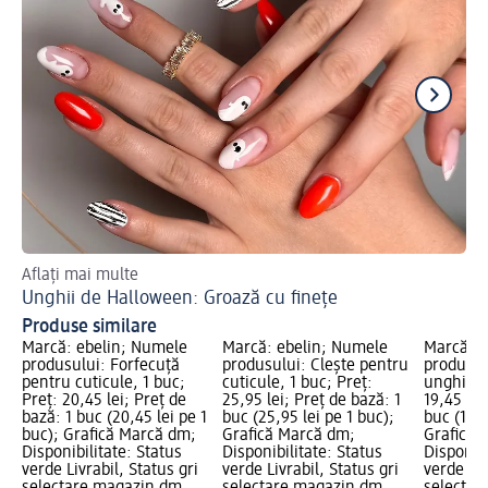
Aflați mai multe
De 
Unghii de Halloween: Groază cu finețe
Ma
Produse similare
Marcă: ebelin; Numele
Marcă: ebelin; Numele
Marcă: e
produsului: Forfecuță
produsului: Clește pentru
produsul
pentru cuticule, 1 buc;
cuticule, 1 buc; Preț:
unghii, 1
Preț: 20,45 lei; Preț de
25,95 lei; Preț de bază: 1
19,45 lei
bază: 1 buc (20,45 lei pe 1
buc (25,95 lei pe 1 buc);
buc (19,4
buc); Grafică Marcă dm;
Grafică Marcă dm;
Grafică 
Disponibilitate: Status
Disponibilitate: Status
Disponibi
verde Livrabil, Status gri
verde Livrabil, Status gri
verde Liv