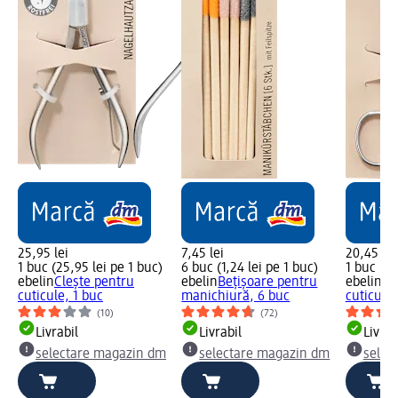
25,95 lei
7,45 lei
20,45 lei
1 buc (25,95 lei pe 1 buc)
6 buc (1,24 lei pe 1 buc)
1 buc (20
ebelin
Clește pentru
ebelin
Bețișoare pentru
ebelin
Fo
cuticule, 1 buc
manichiură, 6 buc
cuticule,
(10)
(72)
Livrabil
Livrabil
Livrab
selectare magazin dm
selectare magazin dm
selec