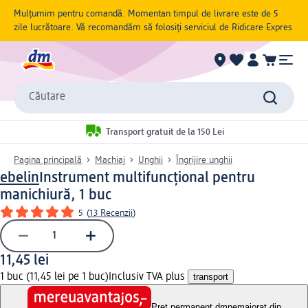
Mulțumim pentru comandă. Momentan timpul de livrare este de 5
zile lucrătoare. Vă recomandăm să folosiți serviciul de Ridicare Expres
Căutare
Transport gratuit de la 150 Lei
Pagina principală
Machiaj
Unghii
Îngrijire unghii
ebelin
Instrument multifuncțional pentru
manichiură, 1 buc
5
(
13 Recenzii
)
11,45 lei
1 buc (11,45 lei pe 1 buc)
Inclusiv TVA plus
transport
Preț permanent dm
nemajorat din