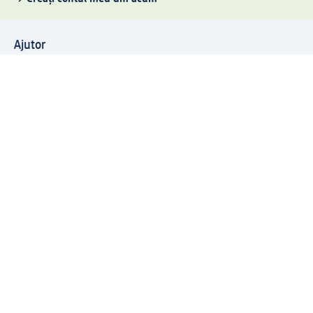
Ajutor
Avantaje și Servicii
Relații clienți
Livrare și transport
Returnare și schimb
Compania dm
Compania
Responsabilitate
Carieră
Presă
Structura corporativă
Universul produselor dm
Lumea dm