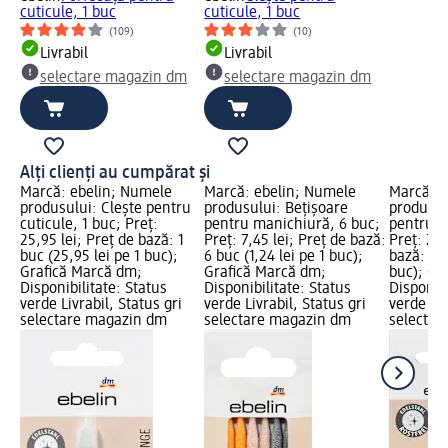
cuticule, 1 buc
cuticule, 1 buc
(109)
(10)
Livrabil
Livrabil
selectare magazin dm
selectare magazin dm
Alți clienți au cumpărat și
Marcă: ebelin; Numele
Marcă: ebelin; Numele
Marcă: e
produsului: Clește pentru
produsului: Bețișoare
produsul
cuticule, 1 buc; Preț:
pentru manichiură, 6 buc;
pentru cu
25,95 lei; Preț de bază: 1
Preț: 7,45 lei; Preț de bază:
Preț: 20,
buc (25,95 lei pe 1 buc);
6 buc (1,24 lei pe 1 buc);
bază: 1 b
Grafică Marcă dm;
Grafică Marcă dm;
buc); Gr
Disponibilitate: Status
Disponibilitate: Status
Disponibi
verde Livrabil, Status gri
verde Livrabil, Status gri
verde Liv
selectare magazin dm
selectare magazin dm
selectar