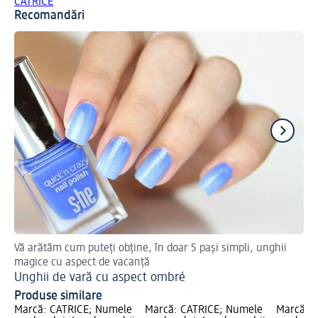
CATRICE
Recomandări
Vă arătăm cum puteți obține, în doar 5 pași simpli, unghii
Af
magice cu aspect de vacanță
Un
Unghii de vară cu aspect ombré
Produse similare
Marcă: CATRICE; Numele
Marcă: CATRICE; Numele
Marcă: 