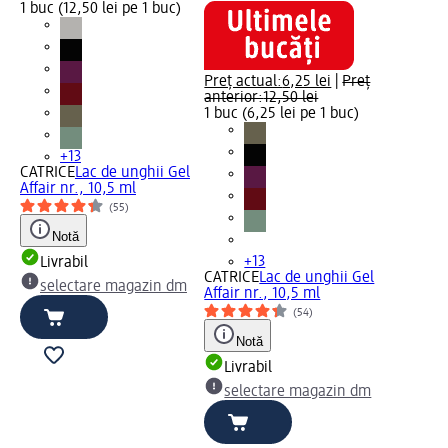
1 buc (12,50 lei pe 1 buc)
Preț actual:
6,25 lei
|
Preț
anterior:
12,50 lei
1 buc (6,25 lei pe 1 buc)
+13
CATRICE
Lac de unghii Gel
Affair nr., 10,5 ml
(55)
Notă
+13
Livrabil
CATRICE
Lac de unghii Gel
selectare magazin dm
Affair nr., 10,5 ml
(54)
Notă
Livrabil
selectare magazin dm