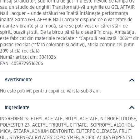
finisaj strălucitor, sub formă de gel - nu este nevoie de lampă UV
sau un studio de unghii! Transformați-vă unghiile cu GEL AFFAIR
Nail Lacquer – unde strălucirea înaltă întâlnește performanța
înaltă! Gama GEL AFFAIR Nail Lacquer dispune de o varietate de
nuanțe vibrante și la modă, care se potrivesc oricărei stări de
spirit, ocazii și stil. De la birou până la o seară în oraș. Ambalajul
este fabricat din materiale reciclate.* *Capsulă realizată 100%** din
plastic reciclat (**fără coloranți și aditivi), sticla conține cel puțin
20% sticlă reciclată
Număr articol dm: 3041026
EAN: 4059729516206
Avertismente
Nu este potrivit pentru copiii cu vârsta sub 3 ani.
Ingrediente
INGREDIENTS: ETHYL ACETATE, BUTYL ACETATE, NITROCELLULOSE,
POLYESTER-23, ACETYL TRIBUTYL CITRATE, ISOPROPYL ALCOHOL,
MICA, STEARALKONIUM BENTONITE, EUTERPE OLERACEA FRUIT
OIL, STYRENE/ACRYLATES COPOLYMER, ADIPIC ACID/NEOPENTYL