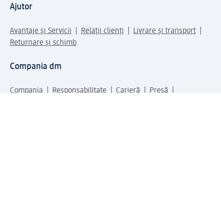
Ajutor
Avantaje și Servicii
Relații clienți
Livrare și transport
Returnare și schimb
Compania dm
Compania
Responsabilitate
Carieră
Presă
Structura corporativă
Universul produselor dm
Lumea dm
Metode de plată