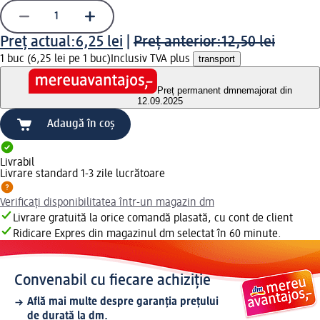
Preț actual:
6,25 lei
|
Preț anterior:
12,50 lei
1 buc (6,25 lei pe 1 buc)
Inclusiv TVA plus
transport
Preț permanent dm
nemajorat din
12.09.2025
Adaugă în coș
Livrabil
Livrare standard 1-3 zile lucrătoare
Verificați disponibilitatea într-un magazin dm
Livrare gratuită la orice comandă plasată, cu cont de client
Ridicare Expres din magazinul dm selectat în 60 minute.
Convenabil cu fiecare achiziție
Află mai multe despre garanția prețului
de durată la dm.