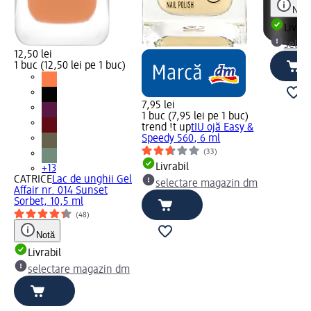
Notă
Livrab
selec
12,50 lei
1 buc (12,50 lei pe 1 buc)
7,95 lei
1 buc (7,95 lei pe 1 buc)
trend !t up
tIU ojă Easy &
Speedy 560, 6 ml
(33)
Livrabil
+13
CATRICE
Lac de unghii Gel
selectare magazin dm
Affair nr. 014 Sunset
Sorbet, 10,5 ml
(48)
Notă
Livrabil
selectare magazin dm