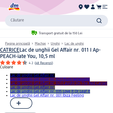
Căutare
Transport gratuit de la 150 Lei
Pagina principală
Machiaj
Unghii
Lac de unghii
CATRICE
Lac de unghii Gel Affair nr. 011 I Ap-
PEACH-iate You, 10,5 ml
4.2
(
48 Recenzii
)
Culoare
Lac de unghii Gel Affair nr.
Lac de unghii Gel Affair nr. 023 Plum-believable
Lac de unghii Gel Affair nr. 021 Caught On The Red Carpet
Lac de unghii Gel Affair nr.
Lac de unghii Gel Affair nr. 035 Love It Or Leaf It
Lac de unghii Gel Affair nr. 001 Ibiza Feeling