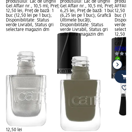
produsului: Lac de unghii
produsului: Lac de unghii
produsul
Gel Affair nr., 10,5 ml; Preț:
Gel Affair nr., 10,5 ml; Preț:
AFFAIR 0
12,50 lei; Preț de bază: 1
6,25 lei; Preț de bază: 1 buc
12,50 lei
buc (12,50 lei pe 1 buc);
(6,25 lei pe 1 buc); Grafică
buc (12,5
Disponibilitate: Status
Ultimele bucăți;
Disponibi
verde Livrabil, Status gri
Disponibilitate: Status
verde Liv
selectare magazin dm
verde Livrabil, Status gri
selectar
selectare magazin dm
12,50 lei
1 buc (12
CATRICE
AFFAIR 0
Livrab
selec
12,50 lei