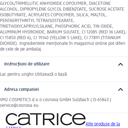
GLYCOL/TRIMELLITIC ANHYDRIDE COPOLYMER, DIACETONE
ALCOHOL, DIPROPYLENE GLYCOL DIBENZOATE, SUCROSE ACETATE
ISOBUTYRATE, ACRYLATES COPOLYMER, SILICA, MALTOL,
PENTAERYTHRITYL TETRAISOSTEARATE,
TRIETHOXYCAPRYLYLSILANE, PHOSPHORIC ACID, TIN OXIDE,
ALUMINUM HYDROXIDE, BARIUM SULFATE, CI 12085 (RED 36 LAKE),
CI 15850 (RED 6), CI 19140 (YELLOW 5 LAKE), CI 77891 (TITANIUM
DIOXIDE). Ingredientele menționate în magazinul online pot diferi
de cele de pe ambalaj.
Instrucțiuni de utilizare
Lac pentru unghii Utilizează o bază.
Adresa companiei
VM2 COSMETICS d.o.o cosnova GmbH Sulzbach ( D-65843 )
service@cosnova.eu
Alte produse de la