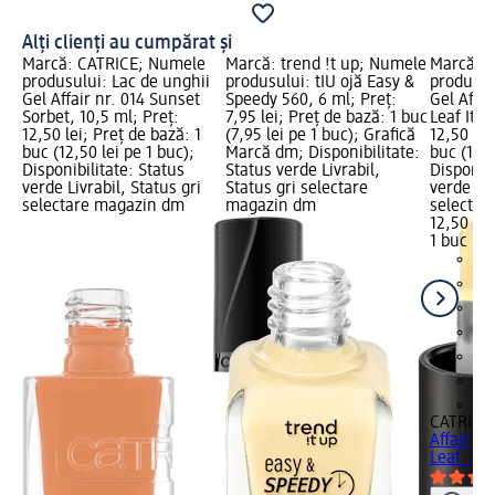
Alți clienți au cumpărat și
Marcă: CATRICE; Numele
Marcă: trend !t up; Numele
Marcă: 
produsului: Lac de unghii
produsului: tIU ojă Easy &
produsul
Gel Affair nr. 014 Sunset
Speedy 560, 6 ml; Preț:
Gel Affai
Sorbet, 10,5 ml; Preț:
7,95 lei; Preț de bază: 1 buc
Leaf It, 
12,50 lei; Preț de bază: 1
(7,95 lei pe 1 buc); Grafică
12,50 lei
buc (12,50 lei pe 1 buc);
Marcă dm; Disponibilitate:
buc (12,5
Disponibilitate: Status
Status verde Livrabil,
Disponibi
verde Livrabil, Status gri
Status gri selectare
verde Liv
selectare magazin dm
magazin dm
selectar
12,50 lei
1 buc (12
+1
CATRICE
Affair nr
Leaf..., 