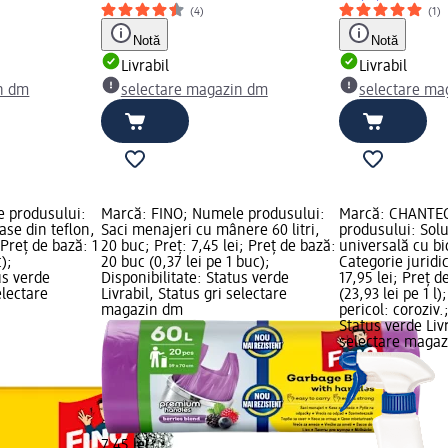
(4)
(1)
Notă
Notă
Livrabil
Livrabil
n dm
selectare magazin dm
selectare ma
 produsului:
Marcă: FINO; Numele produsului:
Marcă: CHANTE
ase din teflon,
Saci menajeri cu mânere 60 litri,
produsului: Sol
 Preț de bază: 1
20 buc; Preț: 7,45 lei; Preț de bază:
universală cu bi
);
20 buc (0,37 lei pe 1 buc);
Categorie juridic
us verde
Disponibilitate: Status verde
17,95 lei; Preț d
electare
Livrabil, Status gri selectare
(23,93 lei pe 1 l
magazin dm
pericol: coroziv.
Status verde Livr
selectare maga
7,45 lei