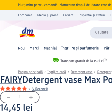
Mulțumim pentru comandă. Momentan timpul de livrare este de 5 
Compania
Media și presă
Carieră
Inspirație și sfaturi
T
Căutare
Nou
Mărci
Machiaj
Îngrijire și parfumerie
Păr
(1)
Transport gratuit de la 150 Lei
Pagina principală
Îngrijire casă
Detergent vase
Detergent,
FAIRY
Detergent vase Max Po
5
(
9 Recenzii
)
14,45 lei