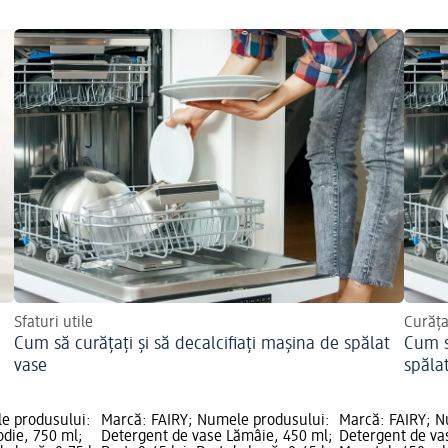
Sfaturi utile
Curăța
Cum să curățați și să decalcifiați mașina de spălat
Cum s
vase
spăla
e produsului:
Marcă: FAIRY; Numele produsului:
Marcă: FAIRY; N
odie, 750 ml;
Detergent de vase Lămâie, 450 ml;
Detergent de va