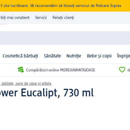
zile lucrătoare. Vă recomandăm să folosiți serviciul de Ridicare Expres
răiți mai conștient
Servicii
Relații clienți
Cosmetică bărbați
Sănătate
Nutriție
Bebe și copii
Îngrij
Cumpărături online MEREUAVANTAJOASE
d
 tablete, sare de vase și altele
wer Eucalipt, 730 ml