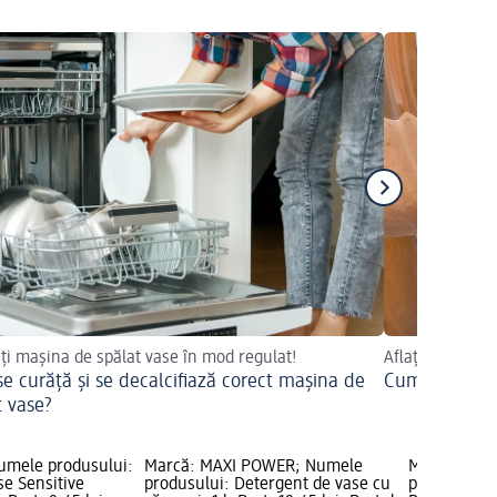
ți mașina de spălat vase în mod regulat!
Aflați mai mult
e curăță și se decalcifiază corect mașina de
Cum să vă cur
t vase?
umele produsului:
Marcă: MAXI POWER; Numele
Marcă: MAX
se Sensitive
produsului: Detergent de vase cu
produsului: