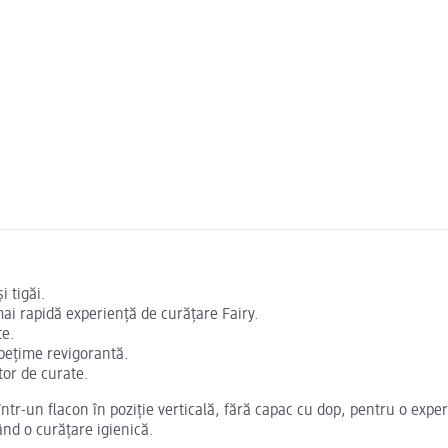
i tigăi.
mai rapidă experiență de curățare Fairy.
te.
ospețime revigorantă.
tor de curate.
ntr-un flacon în poziție verticală, fără capac cu dop, pentru o expe
ând o curățare igienică.