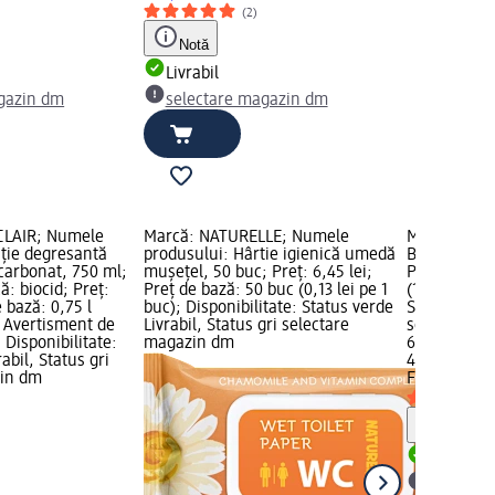
(2)
Notă
Livrabil
gazin dm
selectare magazin dm
CLAIR; Numele
Marcă: NATURELLE; Numele
Marcă: FINO
uție degresantă
produsului: Hârtie igienică umedă
Bureți de va
carbonat, 750 ml;
mușețel, 50 buc; Preț: 6,45 lei;
Preț: 6,00 l
ă: biocid; Preț:
Preț de bază: 50 buc (0,13 lei pe 1
(1,50 lei pe 
e bază: 0,75 l
buc); Disponibilitate: Status verde
Status verde
); Avertisment de
Livrabil, Status gri selectare
selectare 
; Disponibilitate:
magazin dm
6,00 lei
abil, Status gri
4 buc (1,50 
zin dm
FINO
Bureți 
Notă
Livrabil
selectar