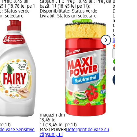
 Preț: 8,45 lei;
căpșuni, 1 l; Preț: 18,45 lei; Preț de
Bubble, 1 l; 
5 l (18,78 lei pe 1
bază: 1 l (18,45 lei pe 1 l);
bază: 1 l (18
te: Status verde
Disponibilitate: Status verde
Disponibilit
gri selectare
Livrabil, Status gri selectare
Livrabil, St
magazin d
18,45 lei
1 l (18,45 lei
MAXI POWE
Bubble, 1 l
Notă
Livrabil
selectar
magazin dm
18,45 lei
pe 1 l)
1 l (18,45 lei pe 1 l)
de vase Sensitive
MAXI POWER
Detergent de vase cu
căpșuni, 1 l