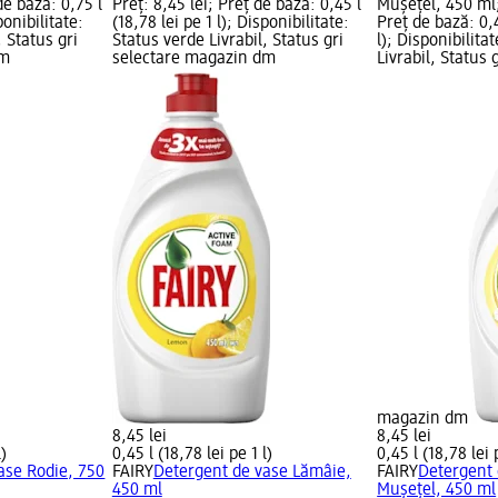
de bază: 0,75 l
Preț: 8,45 lei; Preț de bază: 0,45 l
Mușețel, 450 ml;
ponibilitate:
(18,78 lei pe 1 l); Disponibilitate:
Preț de bază: 0,4
, Status gri
Status verde Livrabil, Status gri
l); Disponibilita
dm
selectare magazin dm
Livrabil, Status 
magazin dm
8,45 lei
8,45 lei
l)
0,45 l (18,78 lei pe 1 l)
0,45 l (18,78 lei 
ase Rodie, 750
FAIRY
Detergent de vase Lămâie,
FAIRY
Detergent 
450 ml
Mușețel, 450 ml