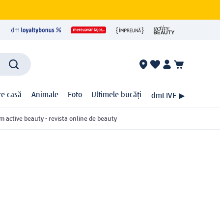
ire casă
Animale
Foto
Ultimele bucăți
dmLIVE ▶
m active beauty - revista online de beauty