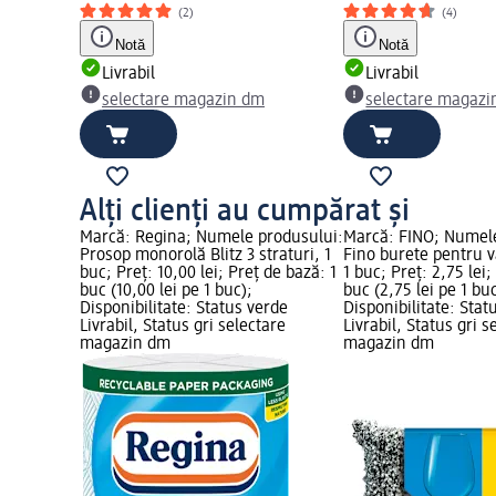
(2)
(4)
Notă
Notă
Livrabil
Livrabil
selectare magazin dm
selectare magazi
Alți clienți au cumpărat și
Marcă: Regina; Numele produsului:
Marcă: FINO; Numele
Prosop monorolă Blitz 3 straturi, 1
Fino burete pentru v
buc; Preț: 10,00 lei; Preț de bază: 1
1 buc; Preț: 2,75 lei;
buc (10,00 lei pe 1 buc);
buc (2,75 lei pe 1 buc
Disponibilitate: Status verde
Disponibilitate: Stat
Livrabil, Status gri selectare
Livrabil, Status gri s
magazin dm
magazin dm