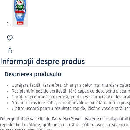
Informații despre produs
Descrierea produsului
Curățare facilă, fără efort, chiar și a celor mai murdare oale ș
Recipient în poziție verticală, fără capac cu dop, pentru cea 
Curățare profundă și igienică, pentru vase impecabil de cura
Are un miros irezistibil, care îți învăluie bucătăria într-o pr
Clătire ușoară pentru rezultate rapide, lăsând vasele străluci
Detergentul de vase lichid Fairy MaxPower Hygiene este disponibil î
repede din bucătărie, grăbind și ușurând spălatul vaselor și asigur