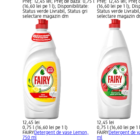
Preț: 12,45 lei; Preț de bază: 0,75 l
Preț: 12,45 lei; Preț 
(16,60 lei pe 1 l); Disponibilitate:
(16,60 lei pe 1 l); Dis
Status verde Livrabil, Status gri
Status verde Livrabil
selectare magazin dm
selectare magazin 
12,45 lei
12,45 lei
0,75 l (16,60 lei pe 1 l)
0,75 l (16,60 lei pe 1 
FAIRY
Detergent de vase Lemon,
FAIRY
Detergent de v
750 ml
ml