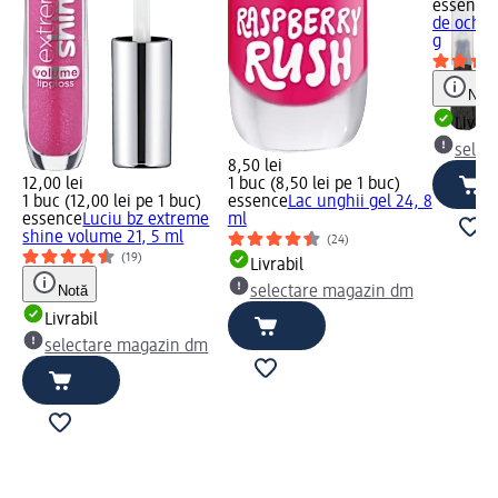
essence
de ochi 0
g
Not
Livrab
selec
8,50 lei
12,00 lei
1 buc (8,50 lei pe 1 buc)
1 buc (12,00 lei pe 1 buc)
essence
Lac unghii gel 24, 8
essence
Luciu bz extreme
ml
shine volume 21, 5 ml
(24)
(19)
Livrabil
Notă
selectare magazin dm
Livrabil
m
selectare magazin dm