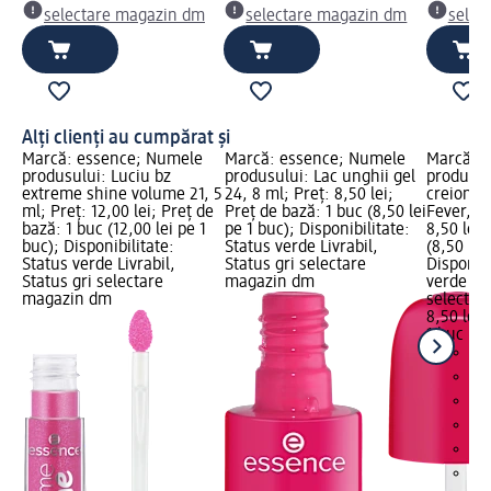
selectare magazin dm
selectare magazin dm
selec
Alți clienți au cumpărat și
e
Marcă: essence; Numele
Marcă: essence; Numele
Marcă: 
LOW
produsului: Luciu bz
produsului: Lac unghii gel
produsul
:
extreme shine volume 21, 5
24, 8 ml; Preț: 8,50 lei;
creion d
ml; Preț: 12,00 lei; Preț de
Preț de bază: 1 buc (8,50 lei
Fever, 0,
bază: 1 buc (12,00 lei pe 1
pe 1 buc); Disponibilitate:
8,50 lei;
buc); Disponibilitate:
Status verde Livrabil,
(8,50 lei
Status verde Livrabil,
Status gri selectare
Disponibi
Status gri selectare
magazin dm
verde Liv
magazin dm
selectar
8,50 lei
1 buc (8,