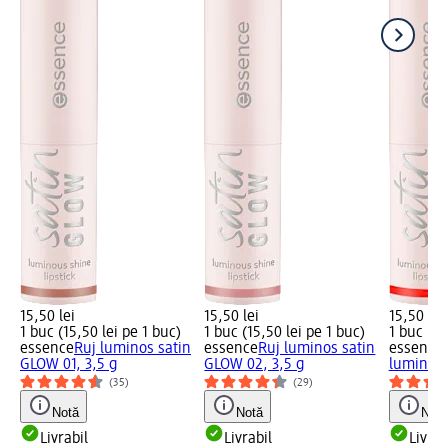
15,50 lei
15,50 lei
15,50 lei
1 buc (15,50 lei pe 1 buc)
1 buc (15,50 lei pe 1 buc)
1 buc (15
essence
Ruj luminos satin
essence
Ruj luminos satin
essence
GLOW 01, 3,5 g
GLOW 02, 3,5 g
luminous
(35)
(29)
Notă
Notă
Notă
Livrabil
Livrabil
Livrab