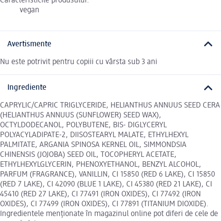
Caracteristicile produsului:
vegan
Avertismente
Nu este potrivit pentru copiii cu vârsta sub 3 ani
Ingrediente
CAPRYLIC/CAPRIC TRIGLYCERIDE, HELIANTHUS ANNUUS SEED CERA
(HELIANTHUS ANNUUS (SUNFLOWER) SEED WAX),
OCTYLDODECANOL, POLYBUTENE, BIS- DIGLYCERYL
POLYACYLADIPATE-2, DIISOSTEARYL MALATE, ETHYLHEXYL
PALMITATE, ARGANIA SPINOSA KERNEL OIL, SIMMONDSIA
CHINENSIS (JOJOBA) SEED OIL, TOCOPHERYL ACETATE,
ETHYLHEXYLGLYCERIN, PHENOXYETHANOL, BENZYL ALCOHOL,
PARFUM (FRAGRANCE), VANILLIN, CI 15850 (RED 6 LAKE), CI 15850
(RED 7 LAKE), CI 42090 (BLUE 1 LAKE), CI 45380 (RED 21 LAKE), CI
45410 (RED 27 LAKE), CI 77491 (IRON OXIDES), CI 77492 (IRON
OXIDES), CI 77499 (IRON OXIDES), CI 77891 (TITANIUM DIOXIDE).
Ingredientele menționate în magazinul online pot diferi de cele de