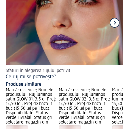
Sfaturi în alegerea rujului potrivit
Afl
Ce ruj mi se potrivește?
Te
Produse similare
Marcă: essence; Numele
Marcă: essence; Numele
Marcă: 
produsului: Ruj luminos
produsului: Ruj luminos
produsul
satin GLOW 01, 3,5 g; Preț:
satin GLOW 02, 3,5 g; Preț:
luminous
15,50 lei; Preț de bază: 1
15,50 lei; Preț de bază: 1
15,50 lei
buc (15,50 lei pe 1 buc);
buc (15,50 lei pe 1 buc);
buc (15,5
Disponibilitate: Status
Disponibilitate: Status
Disponibi
verde Livrabil, Status gri
verde Livrabil, Status gri
verde Liv
selectare magazin dm
selectare magazin dm
selectar