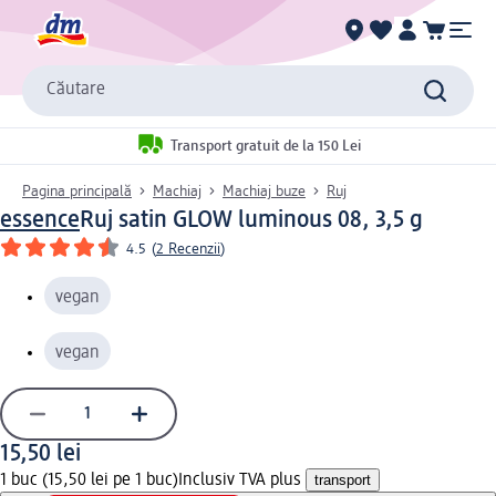
Căutare
Transport gratuit de la 150 Lei
Pagina principală
Machiaj
Machiaj buze
Ruj
essence
Ruj satin GLOW luminous 08, 3,5 g
4.5
(
2 Recenzii
)
vegan
vegan
15,50 lei
1 buc (15,50 lei pe 1 buc)
Inclusiv TVA plus
transport