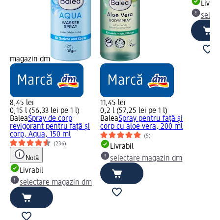
Livrab
selec
magazin dm
8,45 lei
11,45 lei
0,15 l (56,33 lei pe 1 l)
0,2 l (57,25 lei pe 1 l)
Balea
Spray de corp
Balea
Spray pentru față și
revigorant pentru față și
corp cu aloe vera, 200 ml
corp, Aqua, 150 ml
(5)
(236)
Livrabil
Notă
selectare magazin dm
Livrabil
selectare magazin dm