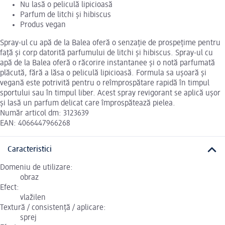
Nu lasă o peliculă lipicioasă
Parfum de litchi și hibiscus
Produs vegan
Spray-ul cu apă de la Balea oferă o senzație de prospețime pentru
față și corp datorită parfumului de litchi și hibiscus. Spray-ul cu
apă de la Balea oferă o răcorire instantanee și o notă parfumată
plăcută, fără a lăsa o peliculă lipicioasă. Formula sa ușoară și
vegană este potrivită pentru o reîmprospătare rapidă în timpul
sportului sau în timpul liber. Acest spray revigorant se aplică ușor
și lasă un parfum delicat care împrospătează pielea.
Număr articol dm: 3123639
EAN: 4066447966268
Caracteristici
Domeniu de utilizare:
obraz
Efect:
vlažilen
Textură / consistență / aplicare:
sprej