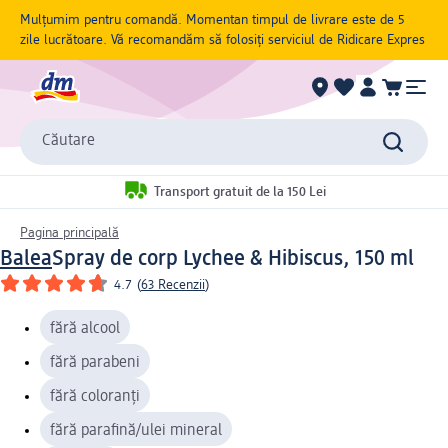
Mulțumim pentru comandă. Momentan timpul de livrare este de 5
zile lucrătoare. Vă recomandăm să folosiți serviciul de Ridicare Expres
Căutare
Transport gratuit de la 150 Lei
Pagina principală
Balea
Spray de corp Lychee & Hibiscus, 150 ml
4.7
(
63 Recenzii
)
fără alcool
fără parabeni
fără coloranți
fără parafină/ulei mineral