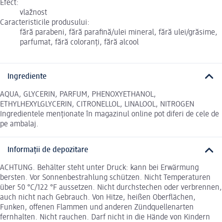
Efect:
vlažnost
Caracteristicile produsului:
fără parabeni, fără parafină/ulei mineral, fără ulei/grăsime,
parfumat, fără coloranți, fără alcool
Ingrediente
AQUA, GLYCERIN, PARFUM, PHENOXYETHANOL,
ETHYLHEXYLGLYCERIN, CITRONELLOL, LINALOOL, NITROGEN
Ingredientele menționate în magazinul online pot diferi de cele de
pe ambalaj.
Informații de depozitare
ACHTUNG. Behälter steht unter Druck: kann bei Erwärmung
bersten. Vor Sonnenbestrahlung schützen. Nicht Temperaturen
über 50 °C/122 °F aussetzen. Nicht durchstechen oder verbrennen,
auch nicht nach Gebrauch. Von Hitze, heißen Oberflächen,
Funken, offenen Flammen und anderen Zündquellenarten
fernhalten. Nicht rauchen. Darf nicht in die Hände von Kindern