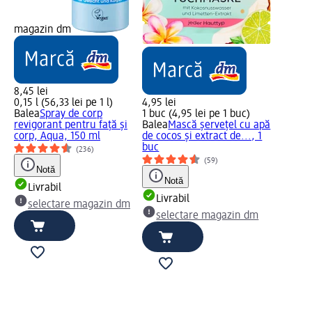
magazin dm
8,45 lei
0,15 l (56,33 lei pe 1 l)
4,95 lei
Balea
Spray de corp
1 buc (4,95 lei pe 1 buc)
revigorant pentru față și
Balea
Mască șervețel cu apă
corp, Aqua, 150 ml
de cocos și extract de..., 1
buc
(236)
(59)
Notă
Notă
Livrabil
Livrabil
selectare magazin dm
selectare magazin dm