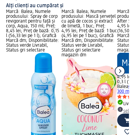
Alți clienți au cumpărat și
Marcă: Balea; Numele
Marcă: Balea; Numele
Marcă: B
produsului: Spray de corp
produsului: Mască șervețel
produsul
revigorant pentru față și
cu apă de cocos și extract
After Sun
corp, Aqua, 150 ml; Preț:
de limetă, 1 buc; Preț:
4,95 lei;
8,45 lei; Preț de bază: 0,15
4,95 lei; Preț de bază: 1 buc
(16,50 lei
l (56,33 lei pe 1 l); Grafică
(4,95 lei pe 1 buc); Grafică
Marcă dm
Marcă dm; Disponibilitate:
Marcă dm; Disponibilitate:
Status ve
Status verde Livrabil,
Status verde Livrabil,
Status gr
Status gri selectare
Status gri selectare
magazin
magazin dm
4,95 lei
0,3 l (16,
Balea
Gel
300 ml
Livrab
selec