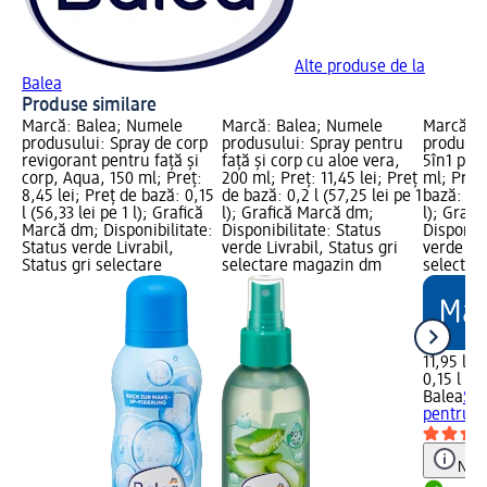
Alte produse de la
Balea
Produse similare
Marcă: Balea; Numele
Marcă: Balea; Numele
Marcă: B
produsului: Spray de corp
produsului: Spray pentru
produsul
revigorant pentru față și
față și corp cu aloe vera,
5în1 pen
corp, Aqua, 150 ml; Preț:
200 ml; Preț: 11,45 lei; Preț
ml; Preț:
8,45 lei; Preț de bază: 0,15
de bază: 0,2 l (57,25 lei pe 1
bază: 0,1
l (56,33 lei pe 1 l); Grafică
l); Grafică Marcă dm;
l); Graf
Marcă dm; Disponibilitate:
Disponibilitate: Status
Disponibi
Status verde Livrabil,
verde Livrabil, Status gri
verde Liv
Status gri selectare
selectare magazin dm
selectar
11,95 lei
0,15 l (79
Balea
Spr
pentru h
Notă