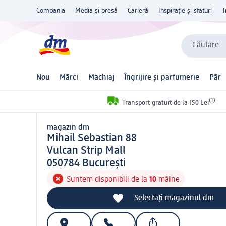
Compania
Media și presă
Carieră
Inspirație și sfaturi
T
Căutare
Nou
Mărci
Machiaj
Îngrijire și parfumerie
Păr
(1)
Transport gratuit de la 150 Lei
magazin dm
magazin d m
Mihail Sebastian 88
Vulcan Strip Mall
0 5 0 7 8 4
050784
Bucureşti
Suntem disponibili de la
10
mâine
Selectați magazinul dm