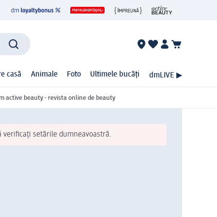
ire casă
Animale
Foto
Ultimele bucăți
dmLIVE ▶
m active beauty - revista online de beauty
ă verificați setările dumneavoastră.