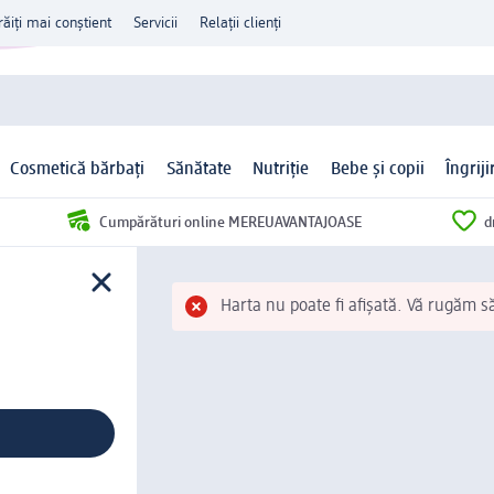
răiți mai conștient
Servicii
Relații clienți
Cosmetică bărbați
Sănătate
Nutriție
Bebe și copii
Îngrij
Cumpărături online MEREUAVANTAJOASE
d
Harta nu poate fi afișată. Vă rugăm s