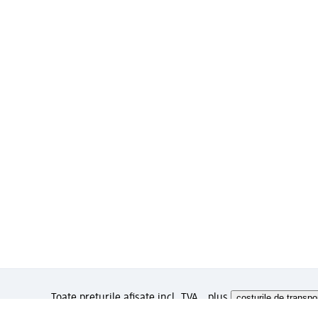
Toate prețurile afișate incl. TVA., plus
costurile de transpo