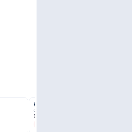
Bulevardul General Paul Teodorescu 4
061344 Bucureşti
Distanță: 2,21 km
Suntem disponibili de la
10
mâine