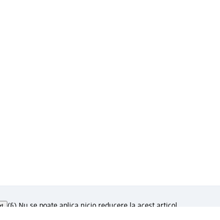
rt
(§) Nu se poate aplica nicio reducere la acest articol.