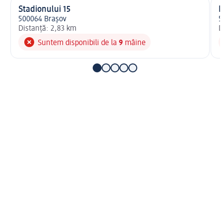
Stadionului 15
R
500064 Brașov
5
Distanță: 2,83 km
D
Suntem disponibili de la
9
mâine