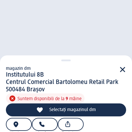
magazin dm
magazin d m
Institutului 8B
Centrul Comercial Bartolomeu Retail Park
5 0 0 4 8 4
500484
Braşov
Suntem disponibili de la
9
mâine
Selectați magazinul dm