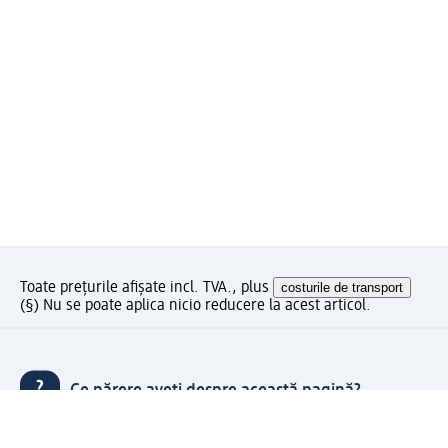
Toate prețurile afișate incl. TVA., plus
costurile de transport
(§) Nu se poate aplica nicio reducere la acest articol.
Ce părere aveți despre această pagină?