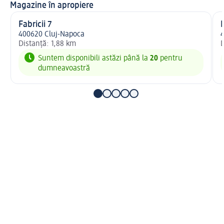
Magazine în apropiere
Fabricii 7
400620 Cluj-Napoca
4
Distanță: 1,88 km
D
Suntem disponibili astăzi până la
20
pentru
dumneavoastră