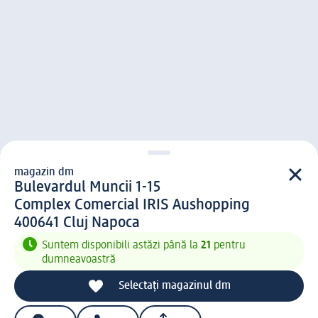
magazin dm
magazin d m
Bulevardul Muncii 1-15
Complex Comercial IRIS Aushopping
4 0 0 6 4 1
400641
Cluj Napoca
Suntem disponibili astăzi până la
21
pentru
dumneavoastră
Selectați magazinul dm