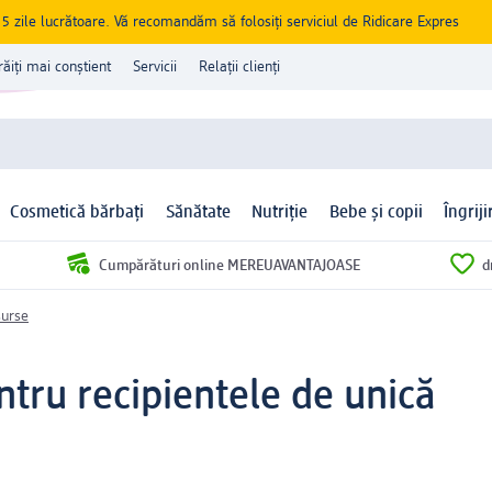
zile lucrătoare. Vă recomandăm să folosiți serviciul de Ridicare Expres
răiți mai conștient
Servicii
Relații clienți
Cosmetică bărbați
Sănătate
Nutriție
Bebe și copii
Îngrij
Cumpărături online MEREUAVANTAJOASE
d
surse
ntru recipientele de unică