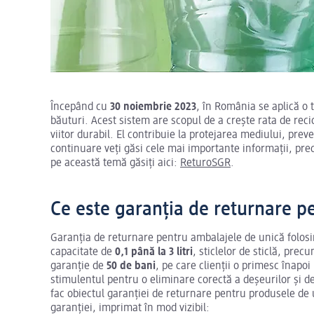
Începând cu
30 noiembrie 2023
, în România se aplică o
băuturi. Acest sistem are scopul de a crește rata de rec
viitor durabil. El contribuie la protejarea mediului, prev
continuare veți găsi cele mai importante informații, prec
pe această temă găsiți aici:
ReturoSGR
.
Ce este garanția de returnare p
Garanția de returnare pentru ambalajele de unică folosinț
capacitate de
0,1 până la 3 litri
, sticlelor de sticlă, pre
garanție de
50 de bani
, pe care clienții o primesc înapo
stimulentul pentru o eliminare corectă a deșeurilor și d
fac obiectul garanției de returnare pentru produsele de u
garanției, imprimat în mod vizibil: