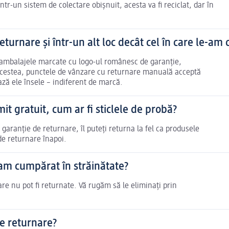
r-un sistem de colectare obișnuit, acesta va fi reciclat, dar în
turnare și într-un alt loc decât cel în care le-am
 ambalajele marcate cu logo-ul românesc de garanție,
 acestea, punctele de vânzare cu returnare manuală acceptă
ză ele însele – indiferent de marcă.
t gratuit, cum ar fi sticlele de probă?
garanție de returnare, îl puteți returna la fel ca produsele
de returnare înapoi.
am cumpărat în străinătate?
e nu pot fi returnate. Vă rugăm să le eliminați prin
e returnare?