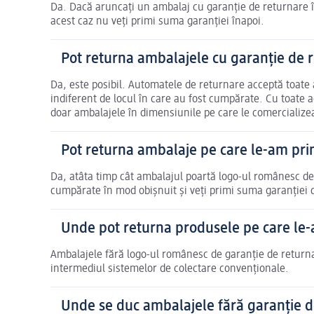
Da. Dacă aruncați un ambalaj cu garanție de returnare înt
acest caz nu veți primi suma garanției înapoi.
Pot returna ambalajele cu garanție de re
Da, este posibil. Automatele de returnare acceptă toate
indiferent de locul în care au fost cumpărate. Cu toate
doar ambalajele în dimensiunile pe care le comercializea
Pot returna ambalaje pe care le-am primi
Da, atâta timp cât ambalajul poartă logo-ul românesc de 
cumpărate în mod obișnuit și veți primi suma garanției 
Unde pot returna produsele pe care le-
Ambalajele fără logo-ul românesc de garanție de returnar
intermediul sistemelor de colectare convenționale.
Unde se duc ambalajele fără garanție d