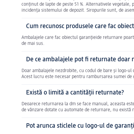
conținut de lapte de peste 51 %. Alternativele vegetale, 
incidența sistemului de depozit. Siropurile sunt, de as
Cum recunosc produsele care fac obiect
Ambalajele care fac obiectul garanțieide returnare poartă
de mai sus.
De ce ambalajele pot fi returnate doar 
Doar ambalajele nezdrobite, cu codul de bare și logo-ul de
Acest lucru este necesar pentru rambursarea sumei de 
Există o limită a cantității returnate?
Deoarece returnarea la dm se face manual, aceasta este l
de vânzare dotate cu automate de returnare, nu există ni
Pot arunca sticlele cu logo-ul de garanț