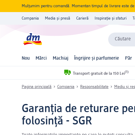
Mulțumim pentru comandă. Momentan timpul de livrare este de 5 
Compania
Media și presă
Carieră
Inspirație și sfaturi
T
Căutare
Nou
Mărci
Machiaj
Îngrijire și parfumerie
Păr
(1)
Transport gratuit de la 150 Lei
Pagina principală
Compania
Responsabilitate
Mediu și re
Garanția de returare pe
folosință - SGR