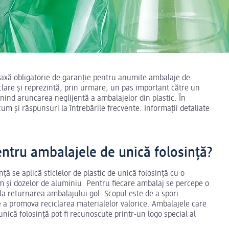
 taxă obligatorie de garanție pentru anumite ambalaje de
iclare și reprezintă, prin urmare, un pas important către un
enind aruncarea neglijentă a ambalajelor din plastic. În
um și răspunsuri la întrebările frecvente. Informații detaliate
entru ambalajele de unică folosință?
ă se aplică sticlelor de plastic de unică folosință cu o
cum și dozelor de aluminiu. Pentru fiecare ambalaj se percepe o
i la returnarea ambalajului gol. Scopul este de a spori
e a promova reciclarea materialelor valorice. Ambalajele care
nică folosință pot fi recunoscute printr-un logo special al