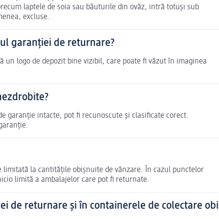
precum laptele de soia sau băuturile din ovăz, intră totuși sub
emenea, excluse.
ul garanției de returnare?
 un logo de depozit bine vizibil, care poate fi văzut în imaginea
nezdrobite?
 garanție intacte, pot fi recunoscute și clasificate corect.
garanție.
imitată la cantitățile obișnuite de vânzare. În cazul punctelor
cio limită a ambalajelor care pot fi returnate.
iei de returnare și în containerele de colectare ob