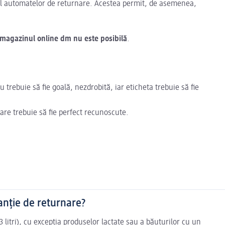
ul automatelor de returnare. Acestea permit, de asemenea,
magazinul online dm nu este posibilă
.
iu trebuie să fie goală, nezdrobită, iar eticheta trebuie să fie
re trebuie să fie perfect recunoscute.
anție de returnare?
–3 litri), cu excepția produselor lactate sau a băuturilor cu un