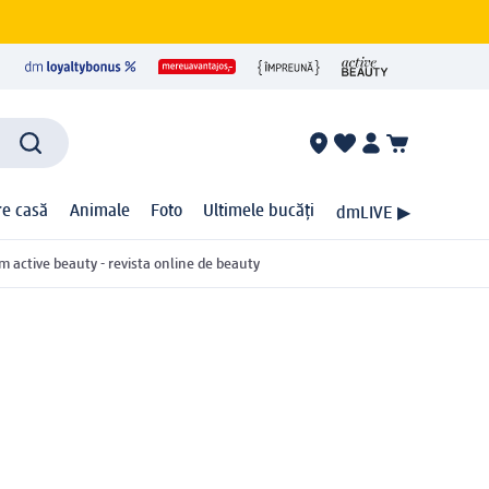
ire casă
Animale
Foto
Ultimele bucăți
dmLIVE ▶
m active beauty - revista online de beauty