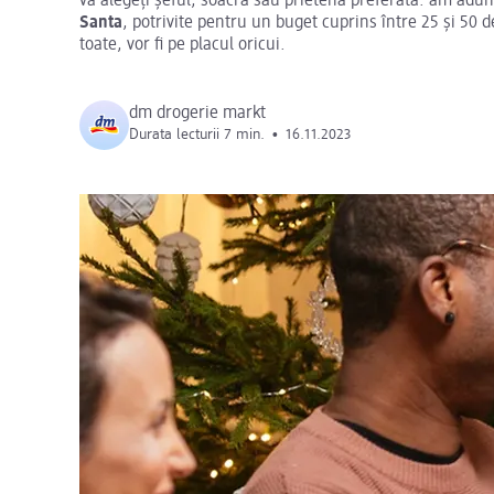
vă alegeți șeful, soacra sau prietena preferată: am ad
Santa
, potrivite pentru un buget cuprins între 25 și 50 d
toate, vor fi pe placul oricui.
dm drogerie markt
Durata lecturii 7 min.
•
16.11.2023