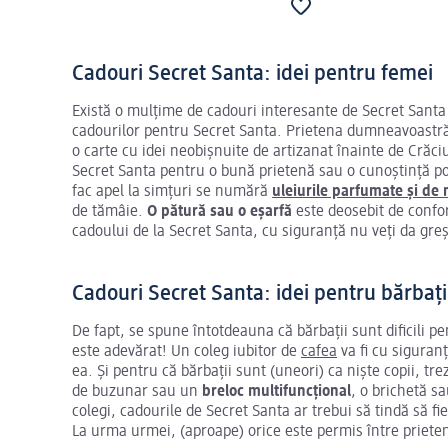
Cadouri Secret Santa: idei pentru femei
Există o mulțime de cadouri interesante de Secret Santa 
cadourilor pentru Secret Santa. Prietena dumneavoastră
o carte cu idei neobișnuite de artizanat înainte de Crăciu
Secret Santa pentru o bună prietenă sau o cunoștință pot
fac apel la simțuri se numără
uleiurile parfumate și de
de tămâie.
O pătură sau o eșarfă
este deosebit de confor
cadoului de la Secret Santa, cu siguranță nu veți da gre
Cadouri Secret Santa: idei pentru bărbați
De fapt, se spune întotdeauna că bărbații sunt dificili p
este adevărat! Un coleg iubitor de
cafea
va fi cu siguran
ea. Și pentru că bărbații sunt (uneori) ca niște copii, trez
de buzunar sau un
breloc multifuncțional
, o brichetă sa
colegi, cadourile de Secret Santa ar trebui să tindă să fi
La urma urmei, (aproape) orice este permis între prieten