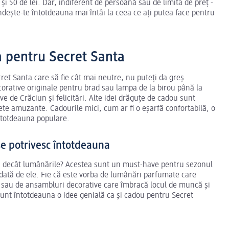
și 50 de lei. Dar, indiferent de persoană sau de limita de preț -
dește-te întotdeauna mai întâi la ceea ce ați putea face pentru
a pentru Secret Santa
ret Santa care să fie cât mai neutre, nu puteți da greș
rative originale pentru brad sau lampa de la birou până la
e de Crăciun și felicitări. Alte idei drăguțe de cadou sunt
sete amuzante. Cadourile mici, cum ar fi o eșarfă confortabilă, o
ntotdeauna populare.
e potrivesc întotdeauna
n decât lumânările? Acestea sunt un must-have pentru sezonul
iodată de ele. Fie că este vorba de lumânări parfumate care
n sau de ansambluri decorative care îmbracă locul de muncă și
unt întotdeauna o idee genială ca și cadou pentru Secret