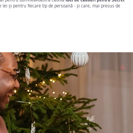
unat pentru dumneavoastră câteva
idei de cadouri pentru Secret
e lei și pentru fiecare tip de persoană - și care, mai presus de