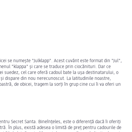
icei se numește "Julklapp". Acest cuvânt este format din "Jul",
enul "klappa" și care se traduce prin ciocănituri. Dar ce
 suedez, cel care oferă cadoul bate la ușa destinatarului, o
și dispare din nou nerecunoscut. La latitudinile noastre,
astră, de obicei, tragem la sorți în grup cine cui îi va oferi un
entru Secret Santa. Bineînțeles, este o diferență dacă îi oferiți
ă. În plus, există adesea o limită de preț pentru cadourile de