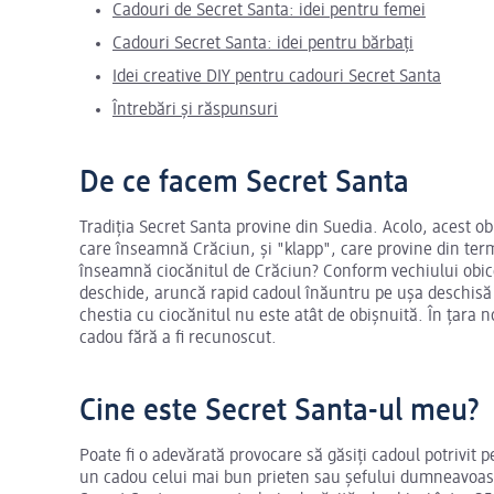
Cadouri de Secret Santa: idei pentru femei
Cadouri Secret Santa: idei pentru bărbați
Idei creative DIY pentru cadouri Secret Santa
Întrebări și răspunsuri
De ce facem Secret Santa
Tradiția Secret Santa provine din Suedia. Acolo, acest ob
care înseamnă Crăciun, și "klapp", care provine din term
înseamnă ciocănitul de Crăciun? Conform vechiului obicei
deschide, aruncă rapid cadoul înăuntru pe ușa deschisă 
chestia cu ciocănitul nu este atât de obișnuită. În țara no
cadou fără a fi recunoscut.
Cine este Secret Santa-ul meu?
Poate fi o adevărată provocare să găsiți cadoul potrivit p
un cadou celui mai bun prieten sau șefului dumneavoastr