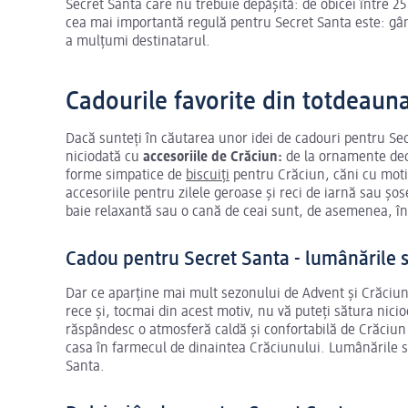
Secret Santa care nu trebuie depășită: de obicei între 25 
cea mai importantă regulă pentru Secret Santa este: gân
a mulțumi destinatarul.
Cadourile favorite din totdeaun
Dacă sunteți în căutarea unor idei de cadouri pentru Sec
niciodată cu
accesoriile de Crăciun:
de la ornamente deco
forme simpatice de
biscuiți
pentru Crăciun, căni cu motiv
accesoriile pentru zilele geroase și reci de iarnă sau șo
baie relaxantă sau o cană de ceai sunt, de asemenea, î
Cadou pentru Secret Santa - lumânările s
Dar ce aparține mai mult sezonului de Advent și Crăciu
rece și, tocmai din acest motiv, nu vă puteți sătura nic
răspândesc o atmosferă caldă și confortabilă de Crăciu
casa în farmecul de dinaintea Crăciunului. Lumânările s
Santa.