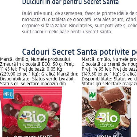
Dulciuri în dar pentru Secret Santa
Dulciurile sunt, de asemenea, favorite printre ideile de
niciodată cu o tabletă de ciocolată. Mai ales acum, când 
organice și fără zahăr. Bineînțeles, sunt potrivite și del
sunt cadouri delicioase pentru Secret Santa.
Cadouri Secret Santa potrivite p
Marcă: dmBio; Numele produsului:
Marcă: dmBio; Numele pro
Zmeură în ciocolată,ECO, 50 g; Preț:
Ciocolată cu cremă de noug
11,45 lei; Preț de bază: 0,05 Kg
Preț: 14,95 lei; Preț de baz
(229,00 lei pe 1 Kg); Grafică Marcă dm;
(149,50 lei pe 1 Kg); Grafi
Disponibilitate: Status verde Livrabil,
Disponibilitate: Status verd
Status gri selectare magazin dm
Status gri selectare magaz