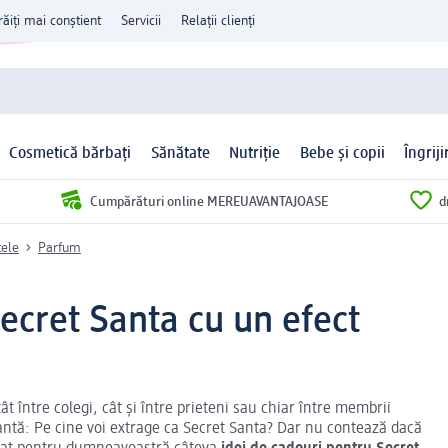
răiți mai conștient
Servicii
Relații clienți
Cosmetică bărbați
Sănătate
Nutriție
Bebe și copii
Îngrij
Cumpărături online MEREUAVANTAJOASE
d
tele
Parfum
ecret Santa cu un efect
t între colegi, cât și între prieteni sau chiar între membrii
tantă: Pe cine voi extrage ca Secret Santa? Dar nu contează dacă