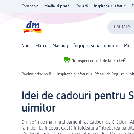
Compania
Media și presă
Carieră
Inspirație și sfaturi
T
Căutare
Nou
Mărci
Machiaj
Îngrijire și parfumerie
Păr
(1)
Transport gratuit de la 150 Lei
Pagina principală
Inspirație și sfaturi
Sfaturi de îngrijire și al
Idei de cadouri pentru S
uimitor
Din ce în ce mai mulți oameni fac cadouri de Crăciun! Atâ
familiei. La început există întotdeauna întrebarea palpi