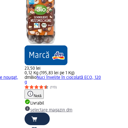
23,50 lei
0,12 Kg (195,83 lei pe 1 Kg)
de nougat,
dmBio
Nuci învelite în ciocolată ECO, 120
g
(113)
Notă
Livrabil
selectare magazin dm