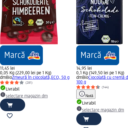
11,45 lei
14,95 lei
0,05 Kg (229,00 lei pe 1 Kg)
0,1 Kg (149,50 lei pe 1 Kg)
dmBio
Zmeură în ciocolată,ECO, 50 g
dmBio
Ciocolată cu cremă 
100 g
(281)
(144)
Livrabil
Notă
selectare magazin dm
Livrabil
selectare magazin dm