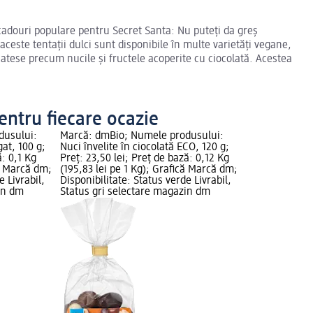
 cadouri populare pentru Secret Santa: Nu puteți da greș
aceste tentații dulci sunt disponibile în multe varietăți vegane,
icatese precum nucile și fructele acoperite cu ciocolată. Acestea
entru fiecare ocazie
dusului:
Marcă: dmBio; Numele produsului:
at, 100 g;
Nuci învelite în ciocolată ECO, 120 g;
ă: 0,1 Kg
Preț: 23,50 lei; Preț de bază: 0,12 Kg
că Marcă dm;
(195,83 lei pe 1 Kg); Grafică Marcă dm;
e Livrabil,
Disponibilitate: Status verde Livrabil,
in dm
Status gri selectare magazin dm