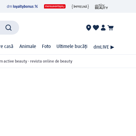
ire casă
Animale
Foto
Ultimele bucăți
dmLIVE ▶
m active beauty - revista online de beauty