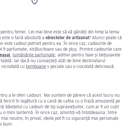
pentru femei. Cel mai bine este să vă gândiți din timp la tema
 este o fană absolută a
obiectelor de artizanat
? Atunci poate că
n este cadoul potrivit pentru ea. În orice caz, cadourile de
 fi parfumate, strălucitoare sau de pluș. Printre cadourile care
 masaj
,
lumânările parfumate
, aditivii pentru baie și bețișoarele
tabilă. Iar dacă nu cunoașteți atât de bine destinatarul
ș niciodată cu
bomboane
s peciale sau o ciocolată delicioasă.
entru a le oferi cadouri. Noi suntem de părere că acest lucru nu
ță fericit în legătură cu o cană de cafea cu o frază amuzantă pe
iți băiețelul cu cadouri de tip supraviețuitor, cum ar fi un cuțit
u o mini lanternă. În orice caz, amintiți-vă întotdeauna: între
e mai neutre; în privat, ideile pot fi cu siguranță mai personale.
i buni.