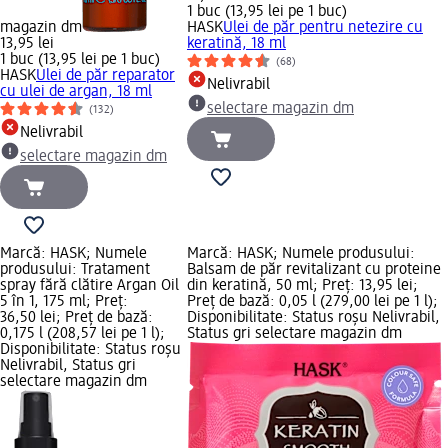
1 buc (13,95 lei pe 1 buc)
magazin dm
HASK
Ulei de păr pentru netezire cu
13,95 lei
keratină, 18 ml
1 buc (13,95 lei pe 1 buc)
(68)
HASK
Ulei de păr reparator
Nelivrabil
cu ulei de argan, 18 ml
selectare magazin dm
(132)
Nelivrabil
selectare magazin dm
Marcă: HASK; Numele
Marcă: HASK; Numele produsului:
produsului: Tratament
Balsam de păr revitalizant cu proteine
spray fără clătire Argan Oil
din keratină, 50 ml; Preț: 13,95 lei;
5 în 1, 175 ml; Preț:
Preț de bază: 0,05 l (279,00 lei pe 1 l);
36,50 lei; Preț de bază:
Disponibilitate: Status roșu Nelivrabil,
0,175 l (208,57 lei pe 1 l);
Status gri selectare magazin dm
Disponibilitate: Status roșu
Nelivrabil, Status gri
selectare magazin dm