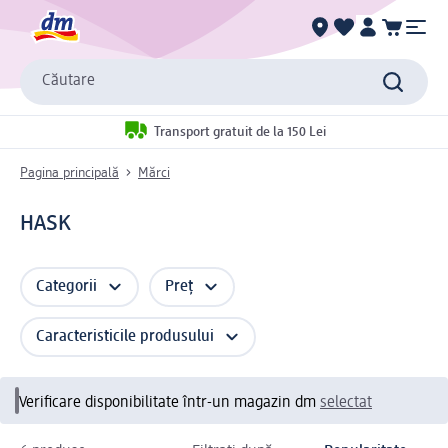
Căutare
Transport gratuit de la 150 Lei
Pagina principală
Mărci
HASK
Categorii
Preț
Caracteristicile produsului
Verificare disponibilitate într-un magazin dm
selectat