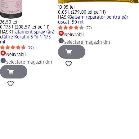
13,95 lei
0,05 l (279,00 lei pe 1 l)
HASK
Balsam reparator pentru păr
36,50 lei
uscat, 50 ml
0,175 l (208,57 lei pe 1 l)
(77)
HASK
Tratament spray fără
Nelivrabil
clătire Keratin 5 în 1, 175
ml
selectare magazin dm
(32)
Nelivrabil
selectare magazin dm