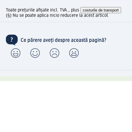
Toate prețurile afișate incl. TVA., plus
costurile de transport
(§) Nu se poate aplica nicio reducere la acest articol.
Ce părere aveți despre această pagină?
Livrare gratuită pentru comenzi de minimum 150 lei și
ridicare expres gratuită
Creați contul meu dm acum
Ajutor