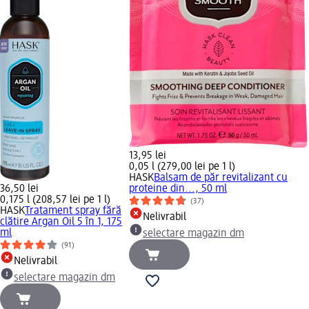
13,95 lei
0,05 l (279,00 lei pe 1 l)
HASK
Balsam de păr revitalizant cu
36,50 lei
proteine din..., 50 ml
0,175 l (208,57 lei pe 1 l)
(37)
HASK
Tratament spray fără
Nelivrabil
clătire Argan Oil 5 în 1, 175
ml
selectare magazin dm
(91)
Nelivrabil
selectare magazin dm