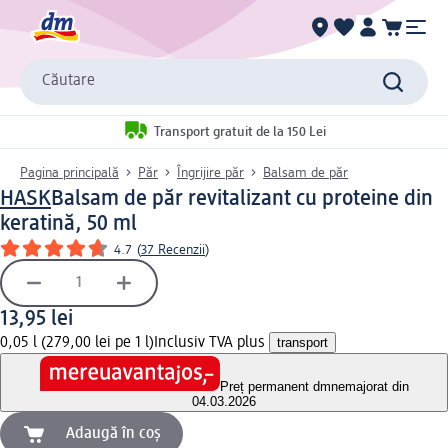
Căutare
Transport gratuit de la 150 Lei
Pagina principală
Păr
Îngrijire păr
Balsam de păr
HASK
Balsam de păr revitalizant cu proteine din
keratină, 50 ml
4.7
(
37 Recenzii
)
13,95 lei
0,05 l (279,00 lei pe 1 l)
Inclusiv TVA plus
transport
Preț permanent dm
nemajorat din
04.03.2026
Adaugă în coș