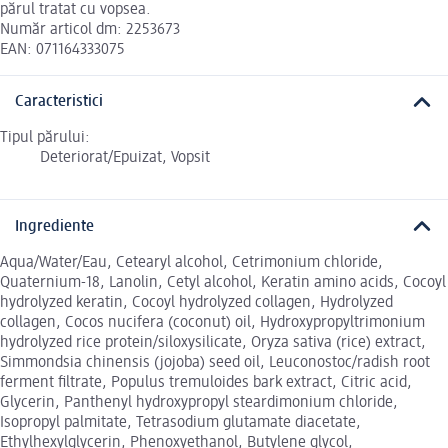
părul tratat cu vopsea.
Număr articol dm: 2253673
EAN: 071164333075
Caracteristici
Tipul părului:
Deteriorat/Epuizat, Vopsit
Ingrediente
Aqua/Water/Eau, Cetearyl alcohol, Cetrimonium chloride,
Quaternium-18, Lanolin, Cetyl alcohol, Keratin amino acids, Cocoyl
hydrolyzed keratin, Cocoyl hydrolyzed collagen, Hydrolyzed
collagen, Cocos nucifera (coconut) oil, Hydroxypropyltrimonium
hydrolyzed rice protein/siloxysilicate, Oryza sativa (rice) extract,
Simmondsia chinensis (jojoba) seed oil, Leuconostoc/radish root
ferment filtrate, Populus tremuloides bark extract, Citric acid,
Glycerin, Panthenyl hydroxypropyl steardimonium chloride,
Isopropyl palmitate, Tetrasodium glutamate diacetate,
Ethylhexylglycerin, Phenoxyethanol, Butylene glycol,