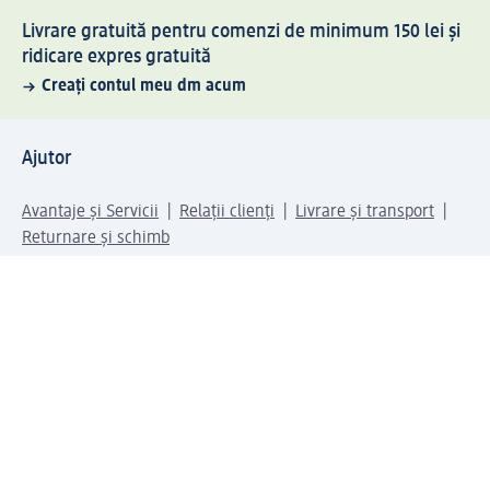
Livrare gratuită pentru comenzi de minimum 150 lei și
ridicare expres gratuită
Creați contul meu dm acum
Ajutor
Avantaje și Servicii
Relații clienți
Livrare și transport
Returnare și schimb
Compania dm
Compania
Responsabilitate
Carieră
Presă
Structura corporativă
Universul produselor dm
Lumea dm