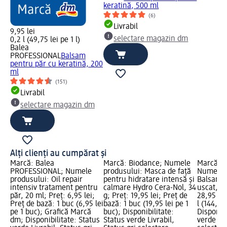
keratină, 500 ml
(6)
Livrabil
9,95 lei
selectare magazin dm
0,2 l (49,75 lei pe 1 l)
Balea
PROFESSIONAL
Balsam
pentru păr cu keratină, 200
ml
(151)
Livrabil
selectare magazin dm
Alți clienți au cumpărat și
Marcă: Balea
Marcă: Biodance; Numele
Marcă: S
PROFESSIONAL; Numele
produsului: Masca de față
Numele p
produsului: Oil repair
pentru hidratare intensă și
Balsam s
intensiv tratament pentru
calmare Hydro Cera-Nol, 34
uscat, 2
păr, 20 ml; Preț: 6,95 lei;
g; Preț: 19,95 lei; Preț de
28,95 lei
Preț de bază: 1 buc (6,95 lei
bază: 1 buc (19,95 lei pe 1
l (144,75 
pe 1 buc); Grafică Marcă
buc); Disponibilitate:
Disponibi
dm; Disponibilitate: Status
Status verde Livrabil,
verde Liv