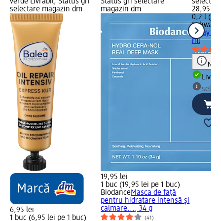
verde Livrabil, Status gri
Status gri selectare
selectar
selectare magazin dm
magazin dm
28,95 lei
0,2 l (144
Schwarzk
spray pe
ml
Notă
Livrab
selec
19,95 lei
1 buc (19,95 lei pe 1 buc)
Biodance
Masca de față
pentru hidratare intensă și
calmare..., 34 g
6,95 lei
1 buc (6,95 lei pe 1 buc)
(41)