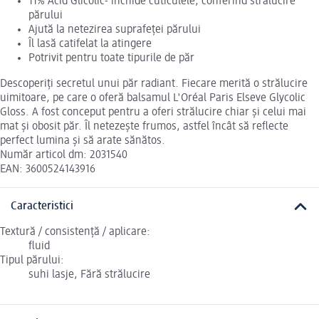
11% Acid Glicolic- închide cuticulele, conferind strălucire
părului
Ajută la netezirea suprafeței părului
Îl lasă catifelat la atingere
Potrivit pentru toate tipurile de păr
Descoperiți secretul unui păr radiant. Fiecare merită o strălucire
uimitoare, pe care o oferă balsamul L'Oréal Paris Elseve Glycolic
Gloss. A fost conceput pentru a oferi strălucire chiar și celui mai
mat și obosit păr. Îl netezește frumos, astfel încât să reflecte
perfect lumina și să arate sănătos.
Număr articol dm: 2031540
EAN: 3600524143916
Caracteristici
Textură / consistență / aplicare:
fluid
Tipul părului:
suhi lasje, Fără strălucire