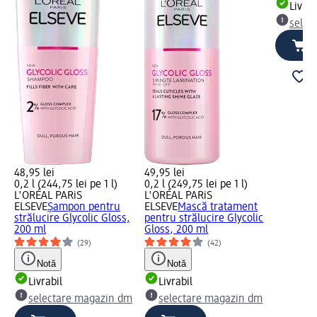
Livrab
selec
48,95 lei
49,95 lei
0,2 l (244,75 lei pe 1 l)
0,2 l (249,75 lei pe 1 l)
L'ORÉAL PARiS
L'ORÉAL PARiS
ELSEVE
Șampon pentru
ELSEVE
Mască tratament
strălucire Glycolic Gloss,
pentru strălucire Glycolic
200 ml
Gloss, 200 ml
(29)
(42)
Notă
Notă
Livrabil
Livrabil
selectare magazin dm
selectare magazin dm