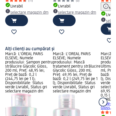
(11)
(0)
Livrabil
Livrabil
Notă
selectare magazin dm
selectare magazin dm
Livrab
selec
Alți clienți au cumpărat și
Marcă: L'ORÉAL PARiS
Marcă: L'ORÉAL PARiS
Marcă: L
ELSEVE; Numele
ELSEVE; Numele
ELSEVE;
produsului: Șampon pentru
produsului: Mască
produsul
strălucire Glycolic Gloss,
tratament pentru strălucire
Ultimate 
200 ml; Preț: 48,95 lei;
Glycolic Gloss, 200 ml;
ml; Preț:
Preț de bază: 0,2 l
Preț: 49,95 lei; Preț de
bază: 0,1
(244,75 lei pe 1 l);
bază: 0,2 l (249,75 lei pe 1
l); Dispo
Disponibilitate: Status
l); Disponibilitate: Status
verde Liv
verde Livrabil, Status gri
verde Livrabil, Status gri
selectar
selectare magazin dm
selectare magazin dm
69,95 lei
0,15 l (46
L'ORÉAL 
leave-in 
Gloss, 1