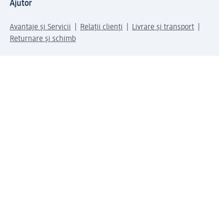
Ajutor
Avantaje și Servicii
Relații clienți
Livrare și transport
Returnare și schimb
Compania dm
Compania
Responsabilitate
Carieră
Presă
Structura corporativă
Universul produselor dm
Lumea dm
Metode de plată