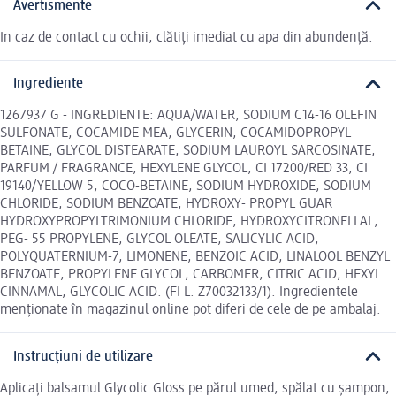
Avertismente
In caz de contact cu ochii, clătiți imediat cu apa din abundență.
Ingrediente
1267937 G - INGREDIENTE: AQUA/WATER, SODIUM C14-16 OLEFIN
SULFONATE, COCAMIDE MEA, GLYCERIN, COCAMIDOPROPYL
BETAINE, GLYCOL DISTEARATE, SODIUM LAUROYL SARCOSINATE,
PARFUM / FRAGRANCE, HEXYLENE GLYCOL, CI 17200/RED 33, CI
19140/YELLOW 5, COCO-BETAINE, SODIUM HYDROXIDE, SODIUM
CHLORIDE, SODIUM BENZOATE, HYDROXY- PROPYL GUAR
HYDROXYPROPYLTRIMONIUM CHLORIDE, HYDROXYCITRONELLAL,
PEG- 55 PROPYLENE, GLYCOL OLEATE, SALICYLIC ACID,
POLYQUATERNIUM-7, LIMONENE, BENZOIC ACID, LINALOOL BENZYL
BENZOATE, PROPYLENE GLYCOL, CARBOMER, CITRIC ACID, HEXYL
CINNAMAL, GLYCOLIC ACID. (FI L. Z70032133/1). Ingredientele
menționate în magazinul online pot diferi de cele de pe ambalaj.
Instrucțiuni de utilizare
Aplicați balsamul Glycolic Gloss pe părul umed, spălat cu șampon,