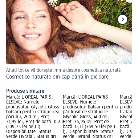
Aflați tot ce vă dorește inima despre cosmetica naturală
Tun
Cosmetice naturale din cap până în picioare
Co
Produse similare
Marcă: L'ORÉAL PARiS
Marcă: L'ORÉAL PARiS
Marcă: L
ELSEVE; Numele
ELSEVE; Numele
ELSEVE;
produsului: Glycolic Gloss
produsului: Balsam pentru
produsul
balsam pentru strălucirea
păr lipsit de strălucire
tratamen
părului, 200 ml; Preț:
Glycolic Gloss, 400 ml;
Glycolic 
21,95 lei; Preț de bază: 0,2 l
Preț: 36,95 lei; Preț de
Preț: 49,
(109,75 lei pe 1 l);
bază: 0,1 l (369,50 lei pe 1
bază: 0,2
Disponibilitate: Status
l); Disponibilitate: Status
l); Dispo
verde Livrabil, Status gri
verde Livrabil, Status gri
verde Liv