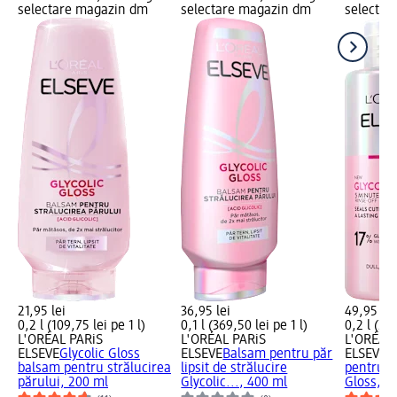
selectare magazin dm
selectare magazin dm
selectar
21,95 lei
36,95 lei
49,95 lei
0,2 l (109,75 lei pe 1 l)
0,1 l (369,50 lei pe 1 l)
0,2 l (249
L'ORÉAL PARiS
L'ORÉAL PARiS
L'ORÉAL 
ELSEVE
Glycolic Gloss
ELSEVE
Balsam pentru păr
ELSEVE
M
balsam pentru strălucirea
lipsit de strălucire
pentru st
părului, 200 ml
Glycolic..., 400 ml
Gloss, 2