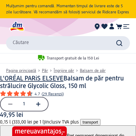
Mulțumim pentru comandă. Momentan timpul de livrare este de 5
zile lucrătoare. Vă recomandăm să folosiți serviciul de Ridicare Expres
Căutare
Transport gratuit de la 150 Lei
Pagina principală
Păr
Îngrijire păr
Balsam de păr
L'ORÉAL PARiS ELSEVE
Balsam de păr pentru
strălucire Glycolic Gloss, 150 ml
4.7
(
29 Recenzii
)
49,95 lei
0,15 l (333,00 lei pe 1 l)
Inclusiv TVA plus
transport
Preț permanent dm
nemajorat din