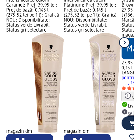
intensificarea culorii
intensificarea culorii
și strălu
Caramel; Preț: 39,95 lei;
Platinum; Preț: 39,95 lei;
Brown, 1
Preț de bază: 0,145 l
Preț de bază: 0,145 l
27,95 lei
(275,52 lei pe 1 l); Grafică
(275,52 lei pe 1 l); Grafică
l (186,33 
NOU; Disponibilitate:
NOU; Disponibilitate:
Marcă dm
Status verde Livrabil,
Status verde Livrabil,
Status ve
Status gri selectare
Status gri selectare
Status gr
magazin
27,95 lei
0,15 l (18
LANGHA
pentru cu
-..., 150
Notă
Livrab
selec
magazin dm
magazin dm