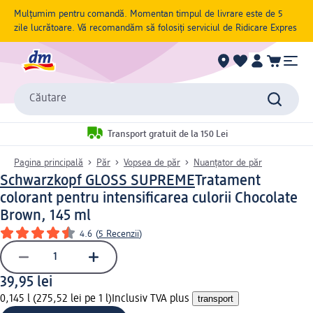
Mulțumim pentru comandă. Momentan timpul de livrare este de 5
zile lucrătoare. Vă recomandăm să folosiți serviciul de Ridicare Expres
Căutare
Transport gratuit de la 150 Lei
Pagina principală
Păr
Vopsea de păr
Nuanțator de păr
Schwarzkopf GLOSS SUPREME
Tratament
colorant pentru intensificarea culorii Chocolate
Brown, 145 ml
4.6
(
5 Recenzii
)
39,95 lei
0,145 l (275,52 lei pe 1 l)
Inclusiv TVA plus
transport