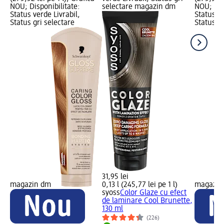
NOU; Disponibilitate:
selectare magazin dm
NOU; Dis
Status verde Livrabil,
Status ve
Status gri selectare
Status gr
31,95 lei
magazin dm
0,13 l (245,77 lei pe 1 l)
magazin
syoss
Color Glaze cu efect
de laminare Cool Brunette,
130 ml
(226)