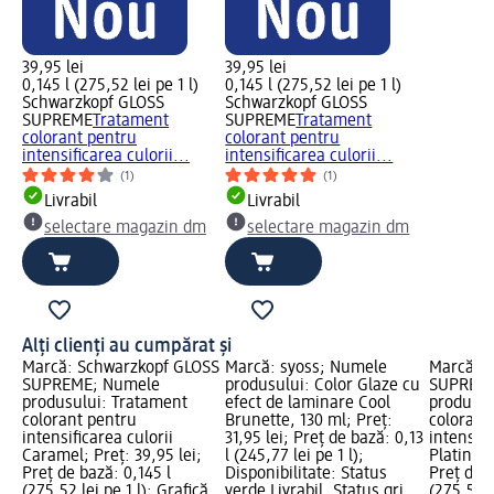
39,95 lei
39,95 lei
0,145 l (275,52 lei pe 1 l)
0,145 l (275,52 lei pe 1 l)
Schwarzkopf GLOSS
Schwarzkopf GLOSS
SUPREME
Tratament
SUPREME
Tratament
colorant pentru
colorant pentru
intensificarea culorii...
intensificarea culorii...
(1)
(1)
Livrabil
Livrabil
selectare magazin dm
selectare magazin dm
Alți clienți au cumpărat și
Marcă: Schwarzkopf GLOSS
Marcă: syoss; Numele
Marcă: 
SUPREME; Numele
produsului: Color Glaze cu
SUPREME
produsului: Tratament
efect de laminare Cool
produsul
colorant pentru
Brunette, 130 ml; Preț:
colorant
intensificarea culorii
31,95 lei; Preț de bază: 0,13
intensifi
Caramel; Preț: 39,95 lei;
l (245,77 lei pe 1 l);
Platinum;
Preț de bază: 0,145 l
Disponibilitate: Status
Preț de b
(275,52 lei pe 1 l); Grafică
verde Livrabil, Status gri
(275,52 l