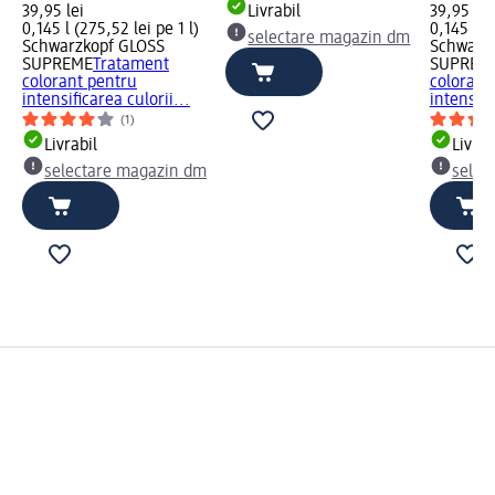
39,95 lei
Livrabil
39,95 lei
0,145 l (275,52 lei pe 1 l)
0,145 l (2
selectare magazin dm
Schwarzkopf GLOSS
Schwarz
SUPREME
Tratament
SUPREM
colorant pentru
colorant
intensificarea culorii...
intensifi
(1)
Livrabil
Livrab
selectare magazin dm
selec