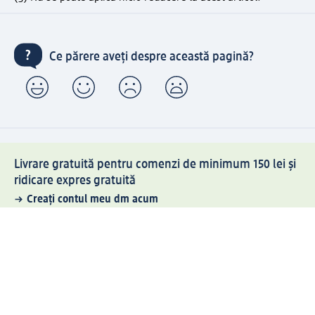
Ce părere aveți despre această pagină?
Livrare gratuită pentru comenzi de minimum 150 lei și
ridicare expres gratuită
Creați contul meu dm acum
Ajutor
Avantaje și Servicii
Relații clienți
Livrare și transport
Returnare și schimb