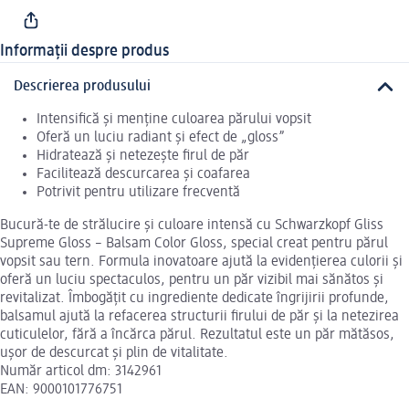
Informații despre produs
Descrierea produsului
Intensifică și menține culoarea părului vopsit
Oferă un luciu radiant și efect de „gloss”
Hidratează și netezește firul de păr
Facilitează descurcarea și coafarea
Potrivit pentru utilizare frecventă
Bucură-te de strălucire și culoare intensă cu Schwarzkopf Gliss
Supreme Gloss – Balsam Color Gloss, special creat pentru părul
vopsit sau tern. Formula inovatoare ajută la evidențierea culorii și
oferă un luciu spectaculos, pentru un păr vizibil mai sănătos și
revitalizat. Îmbogățit cu ingrediente dedicate îngrijirii profunde,
balsamul ajută la refacerea structurii firului de păr și la netezirea
cuticulelor, fără a încărca părul. Rezultatul este un păr mătăsos,
ușor de descurcat și plin de vitalitate.
Număr articol dm: 3142961
EAN: 9000101776751