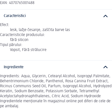
EAN: 4070765001488
Caracteristici
Efect:
lesk, lažje česanje, zaščita barve las
Caracteristicile produsului:
fără silicon
Tipul părului:
Vopsit, Fără strălucire
Ingrediente
Ingredients: Aqua, Glycerin, Cetearyl Alcohol, Isopropyl Palmitate,
Behentrimonium Chloride, Panthenol, Rosa Canina Fruit Extract,
Ricinus Communis Seed Oil, Parfum, Isopropyl Alcohol, Hydrolyzed
Keratin, Sodium Benzoate, Potassium Sorbate, Tetramethyl
Acetyloctahydronaphthalenes, Citric Acid, Sodium Hydroxide
Ingredientele menționate în magazinul online pot diferi de cele de
pe ambalaj.