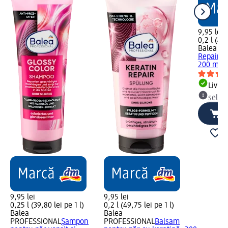
9,95 lei
0,2 l (49,
Balea P
Repair i
200 ml
Livrab
selec
9,95 lei
9,95 lei
0,25 l (39,80 lei pe 1 l)
0,2 l (49,75 lei pe 1 l)
Balea
Balea
PROFESSIONAL
Șampon
PROFESSIONAL
Balsam