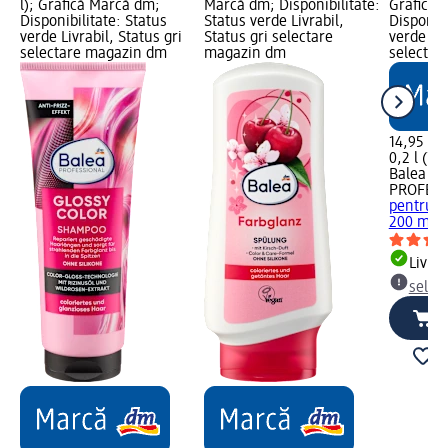
l); Grafică Marcă dm;
Marcă dm; Disponibilitate:
Grafică 
Disponibilitate: Status
Status verde Livrabil,
Disponibi
verde Livrabil, Status gri
Status gri selectare
verde Liv
selectare magazin dm
magazin dm
selectar
14,95 lei
0,2 l (74,
Balea
PROFESS
pentru p
200 ml
Livrab
selec