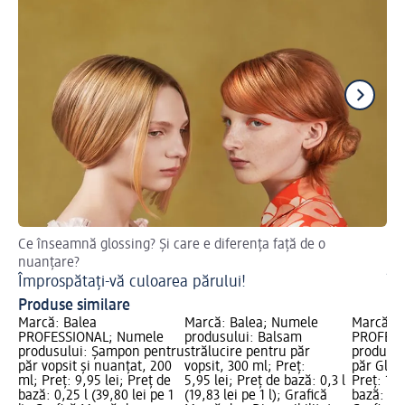
Ce înseamnă glossing? Și care e diferența față de o
Gh
nuanțare?
să
Împrospătați-vă culoarea părului!
În
Produse similare
Marcă: Balea
Marcă: Balea; Numele
Marcă: B
PROFESSIONAL; Numele
produsului: Balsam
PROFESS
produsului: Șampon pentru
strălucire pentru păr
produsul
păr vopsit și nuanțat, 200
vopsit, 300 ml; Preț:
păr Glow
ml; Preț: 9,95 lei; Preț de
5,95 lei; Preț de bază: 0,3 l
Preț: 14,
bază: 0,25 l (39,80 lei pe 1
(19,83 lei pe 1 l); Grafică
bază: 0,2 