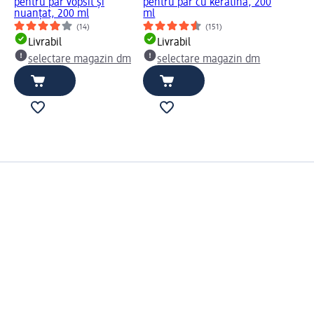
pentru păr vopsit și
pentru păr cu keratină, 200
nuanțat, 200 ml
ml
(14)
(151)
Livrabil
Livrabil
selectare magazin dm
selectare magazin dm