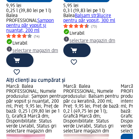
9,95 lei
5,95 lei
0,25 l (39,80 lei pe 1 l)
0,3 l (19,83 lei pe 1 l)
Balea
Balea
Balsam strălucire
PROFESSIONAL
Șampon
pentru păr vopsit, 300 ml
pentru păr vopsit și
(73)
nuanțat, 200 ml
Livrabil
(14)
selectare magazin dm
Livrabil
selectare magazin dm
Alți clienți au cumpărat și
Marcă: Balea
Marcă: Balea
Marcă: B
PROFESSIONAL; Numele
PROFESSIONAL; Numele
PROFESS
produsului: Șampon pentru
produsului: Balsam pentru
produsul
păr vopsit și nuanțat, 200
păr cu keratină, 200 ml;
intensiv
ml; Preț: 9,95 lei; Preț de
Preț: 9,95 lei; Preț de bază:
ml; Preț:
bază: 0,25 l (39,80 lei pe 1
0,2 l (49,75 lei pe 1 l);
bază: 0,2 
l); Grafică Marcă dm;
Grafică Marcă dm;
Grafică 
Disponibilitate: Status
Disponibilitate: Status
Disponibi
verde Livrabil, Status gri
verde Livrabil, Status gri
verde Liv
selectare magazin dm
selectare magazin dm
selectar