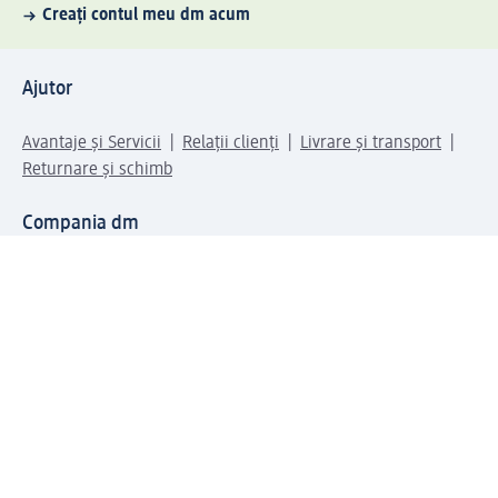
Creați contul meu dm acum
Ajutor
Avantaje și Servicii
Relații clienți
Livrare și transport
Returnare și schimb
Compania dm
Compania
Responsabilitate
Carieră
Presă
Structura corporativă
Universul produselor dm
Lumea dm