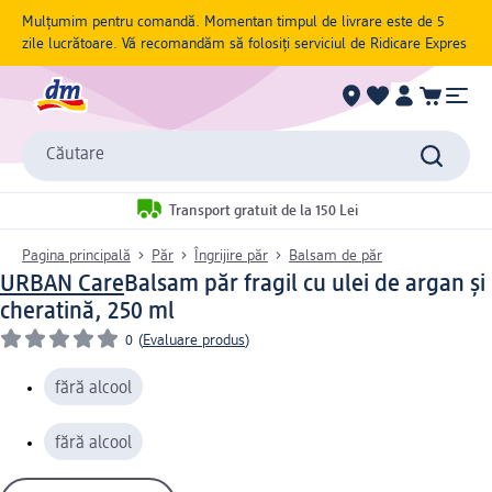
Mulțumim pentru comandă. Momentan timpul de livrare este de 5
zile lucrătoare. Vă recomandăm să folosiți serviciul de Ridicare Expres
Căutare
Transport gratuit de la 150 Lei
Pagina principală
Păr
Îngrijire păr
Balsam de păr
URBAN Care
Balsam păr fragil cu ulei de argan și
cheratină, 250 ml
0
(
Evaluare produs
)
fără alcool
fără alcool