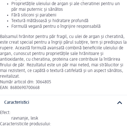
Proprietățile uleiului de argan și ale cheratinei pentru un
păr mai puternic și sănătos
Fără siliconi și parabeni
Textură mătăsoasă și hidratare profundă
Formulă vegană pentru o îngrijire responsabilă
Balsamul hrănitor pentru păr fragil, cu ulei de argan și cheratină,
este creat special pentru a îngriji părul subțire, tern și predispus la
rupere. Această formulă avansată combină beneficiile uleiului de
argan, cunoscut pentru proprietățile sale hrănitoare și
antioxidante, cu cheratina, proteina care contribuie la întărirea
firului de păr. Rezultatul este un păr mai neted, mai strălucitor și
mai rezistent, ce capătă o textură catifelată și un aspect sănătos,
revitalizat.
Număr articol dm: 3064805
EAN: 8680690700668
Caracteristici
Efect:
ravnanje, lesk
Caracteristicile produsului: