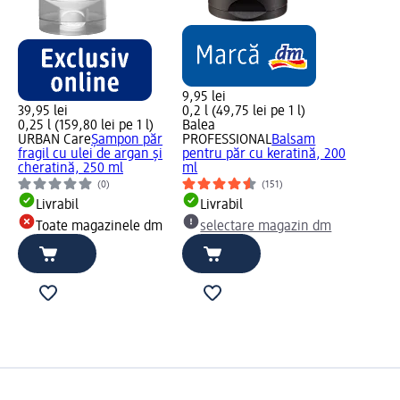
9,95 lei
39,95 lei
0,2 l (49,75 lei pe 1 l)
0,25 l (159,80 lei pe 1 l)
Balea
URBAN Care
Șampon păr
PROFESSIONAL
Balsam
fragil cu ulei de argan și
pentru păr cu keratină, 200
cheratină, 250 ml
ml
(0)
(151)
Livrabil
Livrabil
Toate magazinele dm
selectare magazin dm