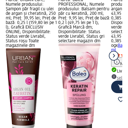
Numele produsului:
PROFESSIONAL; Numele
produsul
Șampon păr fragil cu ulei
produsului: Balsam pentru
argan, 3
de argan și cheratină, 250
păr cu keratină, 200 ml;
43,95 lei
ml; Preț: 39,95 lei; Preț de
Preț: 9,95 lei; Preț de bază:
0,385 l (1
bază: 0,25 l (159,80 lei pe 1
0,2 l (49,75 lei pe 1 l);
Disponibi
l); Grafică EXCLUSIV
Grafică Marcă dm;
verde Liv
ONLINE; Disponibilitate:
Disponibilitate: Status
selectar
Status verde Livrabil,
verde Livrabil, Status gri
43,95 lei
Status roșu Toate
selectare magazin dm
0,385 l (1
magazinele dm
ogx
Balsa
ml
Notă
Livrab
selec