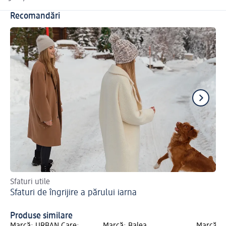
Recomandări
Sfaturi utile
Cel
Sfaturi de îngrijire a părului iarna
Ră
Produse similare
Marcă: URBAN Care;
Marcă: Balea
Marcă: 