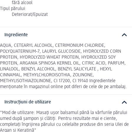
fără alcool
Tipul părului:
Deteriorat/Epuizat
Ingrediente
AQUA, CETEARYL ALCOHOL, CETRIMONIUM CHLORIDE,
POLYQUATERNIUM‐7, LAURYL GLUCOSIDE, HYDROLYZED CORN
PROTEIN, HYDROLYZED WHEAT PROTEIN, HYDROLYZED SOY
PROTEIN, ARGANIA SPINOSA KERNEL OIL, CITRIC ACID, PARFUM,
LINALOOL, BENZYL ALCOHOL, BENZYL SALICYLATE , HEXYL
CINNAMAL, METHYLCHLOROISOTHIA, ZOLINONE,
METHYLISOTHIAZOLINONE, CI 17200, CI 19140 Ingredientele
menționate în magazinul online pot diferi de cele de pe ambalaj.
Instrucțiuni de utilizare
"Mod de utilizare: Masați ușor balsamul până la vârfurile părului
umed după șampon și clătiți. Pentru rezultate mai e ciente,
completați îngrijirea părului cu celelalte produse din seria Ulei de
Argan și Keratină"