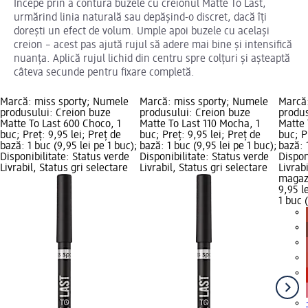
Începe prin a contura buzele cu creionul Matte To Last,
urmărind linia naturală sau depășind-o discret, dacă îți
dorești un efect de volum. Umple apoi buzele cu același
creion – acest pas ajută rujul să adere mai bine și intensifică
nuanța. Aplică rujul lichid din centru spre colțuri și așteaptă
câteva secunde pentru fixare completă.
Marcă: miss sporty; Numele
Marcă: miss sporty; Numele
Marcă
produsului: Creion buze
produsului: Creion buze
produs
Matte To Last 600 Choco, 1
Matte To Last 110 Mocha, 1
Matte 
buc; Preț: 9,95 lei; Preț de
buc; Preț: 9,95 lei; Preț de
buc; P
bază: 1 buc (9,95 lei pe 1 buc);
bază: 1 buc (9,95 lei pe 1 buc);
bază: 
Disponibilitate: Status verde
Disponibilitate: Status verde
Dispon
Livrabil, Status gri selectare
Livrabil, Status gri selectare
Livrab
magaz
9,95 le
1 buc 