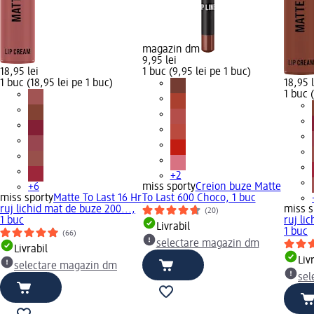
magazin dm
9,95 lei
18,95 lei
1 buc (9,95 lei pe 1 buc)
1 buc (18,95 lei pe 1 buc)
18,95 l
1 buc 
+2
+6
miss sporty
Creion buze Matte
miss sporty
Matte To Last 16 Hr
To Last 600 Choco, 1 buc
ruj lichid mat de buze 200...,
miss s
(20)
1 buc
ruj li
Livrabil
1 buc
(66)
selectare magazin dm
Livrabil
Liv
selectare magazin dm
sel