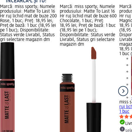
ÎNCEARCĂ-L ȘI TU!
Marcă: miss sporty; Numele
Marcă: miss sporty; Numele
Marcă
produsului: Matte To Last 16
produsului: Matte To Last 16
produs
Hr ruj lichid mat de buze 200
Hr ruj lichid mat de buze 600
Hr ruj
Rose, 1 buc; Preț: 18,95 lei;
Chocolate, 1 buc; Preț:
Magnol
Preț de bază: 1 buc (18,95 lei
18,95 lei; Preț de bază: 1 buc
18,95 
pe 1 buc); Disponibilitate:
(18,95 lei pe 1 buc);
(18,95 
Status verde Livrabil, Status
Disponibilitate: Status verde
Dispon
gri selectare magazin dm
Livrabil, Status gri selectare
Livrab
magazin dm
magaz
18,95 l
1 buc 
miss s
ruj li
1 buc
Liv
sel