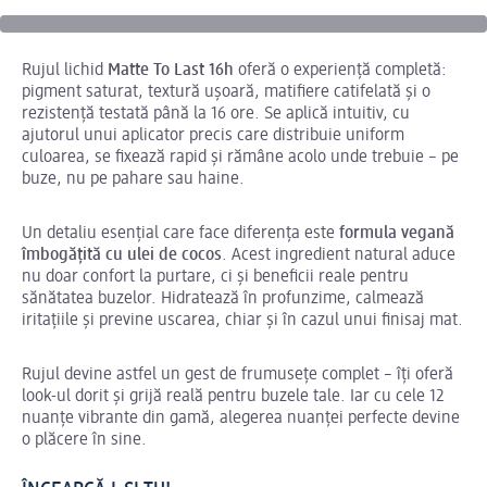
Rujul lichid
Matte To Last 16h
oferă o experiență completă:
pigment saturat, textură ușoară, matifiere catifelată și o
rezistență testată până la 16 ore. Se aplică intuitiv, cu
ajutorul unui aplicator precis care distribuie uniform
culoarea, se fixează rapid și rămâne acolo unde trebuie – pe
buze, nu pe pahare sau haine.
Un detaliu esențial care face diferența este
formula vegană
îmbogățită cu ulei de cocos
. Acest ingredient natural aduce
nu doar confort la purtare, ci și beneficii reale pentru
sănătatea buzelor. Hidratează în profunzime, calmează
iritațiile și previne uscarea, chiar și în cazul unui finisaj mat.
Rujul devine astfel un gest de frumusețe complet – îți oferă
look-ul dorit și grijă reală pentru buzele tale. Iar cu cele 12
nuanțe vibrante din gamă, alegerea nuanței perfecte devine
o plăcere în sine.