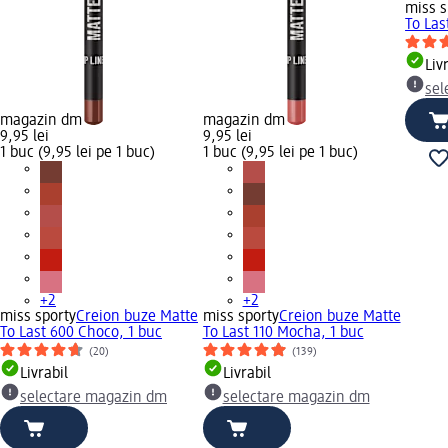
miss s
To Las
Liv
sel
magazin dm
magazin dm
9,95 lei
9,95 lei
1 buc (9,95 lei pe 1 buc)
1 buc (9,95 lei pe 1 buc)
+2
+2
miss sporty
Creion buze Matte
miss sporty
Creion buze Matte
To Last 600 Choco, 1 buc
To Last 110 Mocha, 1 buc
(20)
(139)
Livrabil
Livrabil
selectare magazin dm
selectare magazin dm