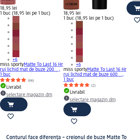
18,95 lei
1 buc (18,95 lei pe 1 buc)
18,95 lei
1 buc (18,95 lei pe 1 buc)
+6
miss sporty
Matte To Last 16 Hr
+6
ruj lichid mat de buze 200...,
miss sporty
Matte To Last 16 Hr
1 buc
ruj lichid mat de buze 600...,
1 buc
(66)
(2)
Livrabil
Livrabil
selectare magazin dm
selectare magazin dm
Conturul face diferența – creionul de buze Matte To