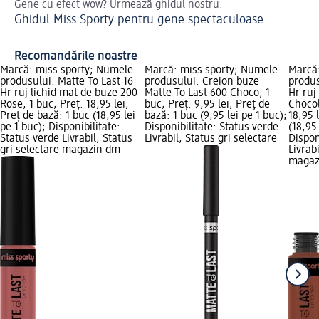
Gene cu efect wow? Urmează ghidul nostru.
Ved
Ghidul Miss Sporty pentru gene spectaculoase
No
Recomandările noastre
Marcă: miss sporty; Numele
Marcă: miss sporty; Numele
Marcă
produsului: Matte To Last 16
produsului: Creion buze
produs
Hr ruj lichid mat de buze 200
Matte To Last 600 Choco, 1
Hr ruj
Rose, 1 buc; Preț: 18,95 lei;
buc; Preț: 9,95 lei; Preț de
Chocol
Preț de bază: 1 buc (18,95 lei
bază: 1 buc (9,95 lei pe 1 buc);
18,95 
pe 1 buc); Disponibilitate:
Disponibilitate: Status verde
(18,95 
Status verde Livrabil, Status
Livrabil, Status gri selectare
Dispon
gri selectare magazin dm
Livrab
magaz