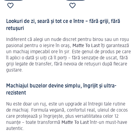
Lookuri de zi, seară și tot ce e între – fără griji, fără
retușuri
Indiferent că alegi un nude discret pentru birou sau un roșu
pasional pentru o ieșire în oraș,
Matte To Last
îți garantează
un machiaj impecabil ore în șir. Este genul de produs pe care
îl aplici o dată și uiți că îl porți – fără senzație de uscat, fără
griji legate de transfer, fără nevoia de retușuri după fiecare
gustare.
Machiajul buzelor devine simplu, îngrijit și ultra-
rezistent
Nu este doar un ruj, este un upgrade al întregii tale rutine
de machiaj. Formula vegană, confortul real, uleiul de cocos
care protejează și îngrijește, plus versatilitatea celor 12
nuanțe – toate transformă
Matte To Last
într-un must-have
autentic.