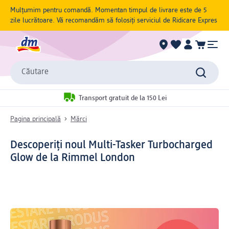
Mulțumim pentru comandă. Momentan timpul de livrare este de 5
zile lucrătoare. Vă recomandăm să folosiți serviciul de Ridicare Expres
Căutare
Transport gratuit de la 150 Lei
Pagina principală
Mărci
Descoperiți noul Multi-Tasker Turbocharged
Glow de la Rimmel London