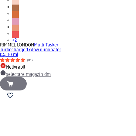
+2
RIMMEL LONDON
Multi Tasker
Turbocharged Glow iluminator
04, 10 ml
(81)
Nelivrabil
selectare magazin dm