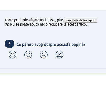
Toate prețurile afișate incl. TVA., plus
costurile de transport
(§) Nu se poate aplica nicio reducere la acest articol.
Ce părere aveți despre această pagină?
Livrare gratuită pentru comenzi de minimum 150 lei și
ridicare expres gratuită
Creați contul meu dm acum