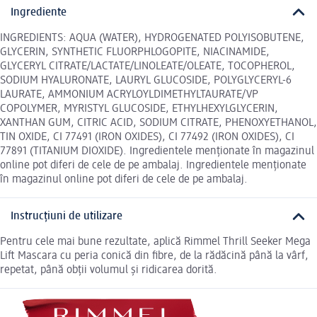
Ingrediente
INGREDIENTS: AQUA (WATER), HYDROGENATED POLYISOBUTENE,
GLYCERIN, SYNTHETIC FLUORPHLOGOPITE, NIACINAMIDE,
GLYCERYL CITRATE/LACTATE/LINOLEATE/OLEATE, TOCOPHEROL,
SODIUM HYALURONATE, LAURYL GLUCOSIDE, POLYGLYCERYL-6
LAURATE, AMMONIUM ACRYLOYLDIMETHYLTAURATE/VP
COPOLYMER, MYRISTYL GLUCOSIDE, ETHYLHEXYLGLYCERIN,
XANTHAN GUM, CITRIC ACID, SODIUM CITRATE, PHENOXYETHANOL,
TIN OXIDE, CI 77491 (IRON OXIDES), CI 77492 (IRON OXIDES), CI
77891 (TITANIUM DIOXIDE). Ingredientele menționate în magazinul
online pot diferi de cele de pe ambalaj. Ingredientele menționate
în magazinul online pot diferi de cele de pe ambalaj.
Instrucțiuni de utilizare
Pentru cele mai bune rezultate, aplică Rimmel Thrill Seeker Mega
Lift Mascara cu peria conică din fibre, de la rădăcină până la vârf,
repetat, până obții volumul și ridicarea dorită.