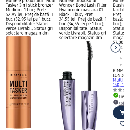
Numele produsului: Multi
Numele produsului:
Numele p
Tasker 3in1 stick bronzer
Wonder'Bond Lash Filler
Blush'n'
Medium, 1 buc; Preț:
Hyaluronic mascara 01
fard de o
52,95 lei; Preț de bază: 1
Black, 1 buc; Preț:
Preț: 57,
buc (52,95 lei pe 1 buc);
34,55 lei; Preț de bază: 1
bază: 1 b
Disponibilitate: Status
buc (34,55 lei pe 1 buc);
buc); Dis
verde Livrabil, Status gri
Disponibilitate: Status
Status ve
selectare magazin dm
verde Livrabil, Status gri
Status gr
selectare magazin dm
magazin
57,00 lei
1 buc (57
RIMMEL
LONDON
Multi Ta
150, 1 bu
Livrab
selec