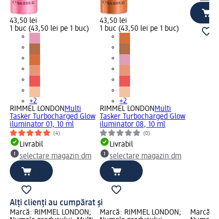
43,50 lei
43,50 lei
1 buc (43,50 lei pe 1 buc)
1 buc (43,50 lei pe 1 buc)
+2
+2
RIMMEL LONDON
Multi
RIMMEL LONDON
Multi
Tasker Turbocharged Glow
Tasker Turbocharged Glow
iluminator 01, 10 ml
iluminator 08, 10 ml
(4)
(0)
Livrabil
Livrabil
selectare magazin dm
selectare magazin dm
Alți clienți au cumpărat și
Marcă: RIMMEL LONDON;
Marcă: RIMMEL LONDON;
Marcă: 