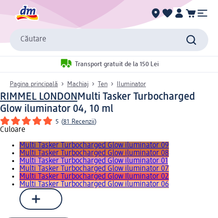
Căutare
Transport gratuit de la 150 Lei
Pagina principală
Machiaj
Ten
Iluminator
RIMMEL LONDON
Multi Tasker Turbocharged
Glow iluminator 04, 10 ml
5
(
81 Recenzii
)
Culoare
Multi Tasker Turbocharged Glow iluminator 09
Multi Tasker Turbocharged Glow iluminator 08
Multi Tasker Turbocharged Glow iluminator 01
Multi Tasker Turbocharged Glow iluminator 07
Multi Tasker Turbocharged Glow Iluminator 02
Multi Tasker Turbocharged Glow iluminator 06