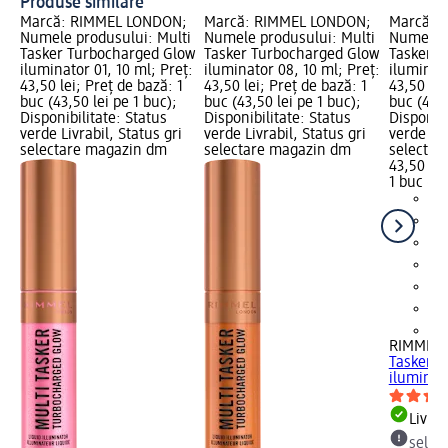
Produse similare
Marcă: RIMMEL LONDON;
Marcă: RIMMEL LONDON;
Marcă: 
Numele produsului: Multi
Numele produsului: Multi
Numele p
Tasker Turbocharged Glow
Tasker Turbocharged Glow
Tasker T
iluminator 01, 10 ml; Preț:
iluminator 08, 10 ml; Preț:
iluminato
43,50 lei; Preț de bază: 1
43,50 lei; Preț de bază: 1
43,50 lei
buc (43,50 lei pe 1 buc);
buc (43,50 lei pe 1 buc);
buc (43,5
Disponibilitate: Status
Disponibilitate: Status
Disponibi
verde Livrabil, Status gri
verde Livrabil, Status gri
verde Liv
selectare magazin dm
selectare magazin dm
selectar
43,50 lei
1 buc (43
+2
RIMMEL
Tasker T
iluminat
Livrab
selec