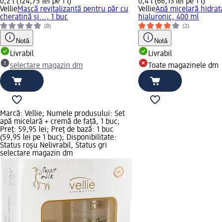
0,2 l (124,75 lei pe 1 l)
0,4 l (66,13 lei pe 1 l)
Vellie
Mască revitalizantă pentru păr cu
Vellie
Apă micelară hidrat
cheratină și..., 1 buc
hialuronic, 400 ml
(0)
(2)
Notă
Notă
Livrabil
Livrabil
selectare magazin dm
Toate magazinele dm
Marcă: Vellie; Numele produsului: Set
apă micelară + cremă de față, 1 buc;
Preț: 59,95 lei; Preț de bază: 1 buc
(59,95 lei pe 1 buc); Disponibilitate:
Status roșu Nelivrabil, Status gri
selectare magazin dm