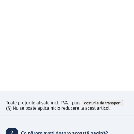
Toate prețurile afișate incl. TVA., plus
costurile de transport
(§) Nu se poate aplica nicio reducere la acest articol.
Ce părere aveți despre această pagină?