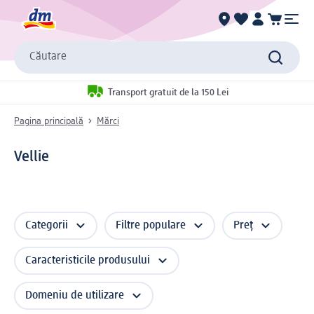
Căutare
Transport gratuit de la 150 Lei
Pagina principală
Mărci
Vellie
Categorii
Filtre populare
Preț
Caracteristicile produsului
Domeniu de utilizare