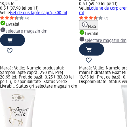
18,95 lei
0,5 l (49,10 lei pe 1 l)
0,5 l (37,90 lei pe 1 l)
Vellie
Loțiune de corp cre
Vellie
Gel de dus lapte capră, 500 ml
ml
(4)
(7)
Livrabil
Notă
selectare magazin dm
Livrabil
selectare magazin dm
Marcă: Vellie; Numele produsului:
Marcă: Vellie; Numele pr
Şampon lapte capră, 250 ml; Preț:
mâini hidratantă Goat Mil
20,95 lei; Preț de bază: 0,25 l (83,80 lei
13,95 lei; Preț de bază: 0,1
pe 1 l); Disponibilitate: Status verde
Disponibilitate: Status ve
Livrabil, Status gri selectare magazin dm