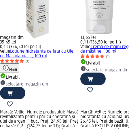
magazin dm
13,65 lei
35,45 lei
0,1 l (136,50 lei pe 1 l)
0,1 l (354,50 lei pe 1 l)
Vellie
Cremă de mâini reg
Vellie
Lotiune hidratanta de fata cu Ulei
de măsline, 100 ml
de Macadamia..., 100 ml
(1)
(1)
Livrabil
Notă
selectare magazin dm
Livrabil
selectare magazin dm
Marcă: Vellie; Numele produsului: Mască
Marcă: Vellie; Numele pr
revitalizantă pentru păr cu cheratină și
hidratantă cu acid hialur
ulei de argan, 1 buc; Preț: 24,95 lei; Preț
26,45 lei; Preț de bază: 0,4
de bază: 0,2 l (124,75 lei pe 1 l); Grafică
Grafică EXCLUSIV ONLINE; 