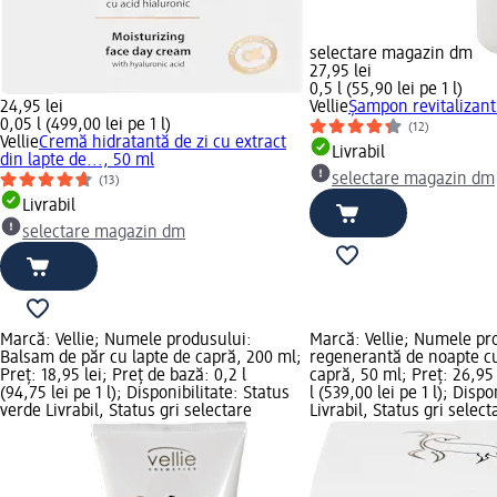
selectare magazin dm
27,95 lei
0,5 l (55,90 lei pe 1 l)
24,95 lei
Vellie
Șampon revitalizant
0,05 l (499,00 lei pe 1 l)
(12)
Vellie
Cremă hidratantă de zi cu extract
Livrabil
din lapte de..., 50 ml
selectare magazin dm
(13)
Livrabil
selectare magazin dm
Marcă: Vellie; Numele produsului:
Marcă: Vellie; Numele p
Balsam de păr cu lapte de capră, 200 ml;
regenerantă de noapte cu
Preț: 18,95 lei; Preț de bază: 0,2 l
capră, 50 ml; Preț: 26,95 
(94,75 lei pe 1 l); Disponibilitate: Status
l (539,00 lei pe 1 l); Disp
verde Livrabil, Status gri selectare
Livrabil, Status gri sele