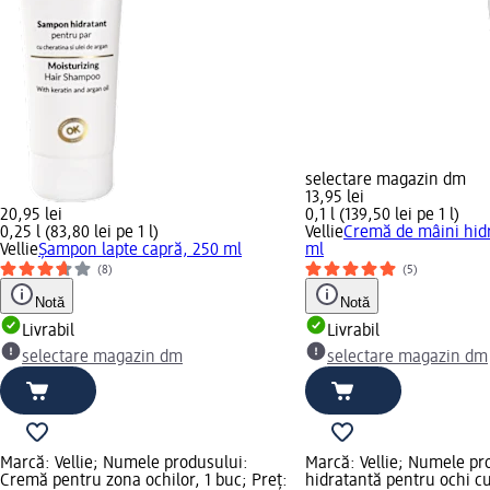
selectare magazin dm
13,95 lei
20,95 lei
0,1 l (139,50 lei pe 1 l)
0,25 l (83,80 lei pe 1 l)
Vellie
Cremă de mâini hidr
Vellie
Şampon lapte capră, 250 ml
ml
(8)
(5)
Notă
Notă
Livrabil
Livrabil
selectare magazin dm
selectare magazin dm
Marcă: Vellie; Numele produsului:
Marcă: Vellie; Numele p
Cremă pentru zona ochilor, 1 buc; Preț:
hidratantă pentru ochi cu