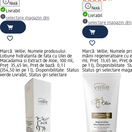
Notă
Notă
Livrabil
Livrabil
selectare magazin dm
selectare magazin dm
Marcă: Vellie; Numele produsului:
Marcă: Vellie; Numele pr
Lotiune hidratanta de fata cu Ulei de
mâini regeneratoare cu e
Macadamia si Extract de Aloe, 100 ml;
ml; Preț: 13,65 lei; Preț d
Preț: 35,45 lei; Preț de bază: 0,1 l
pe 1 l); Disponibilitate: S
(354,50 lei pe 1 l); Disponibilitate: Status
Status gri selectare mag
verde Livrabil, Status gri selectare