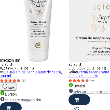
magazin dm
18,95 lei
26,95 lei
0,2 l (94,75 lei pe 1 l)
0,05 l (539,00 lei pe 1 l)
Vellie
Balsam de păr cu lapte de capră,
Vellie
Cremă regenerantă 
200 ml
din lapte..., 50 ml
(11)
(9)
Livrabil
Notă
selectare magazin dm
Livrabil
selectare magazin dm