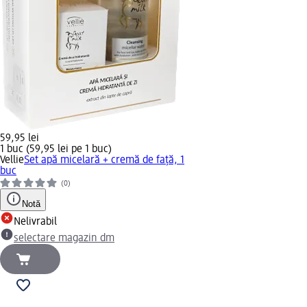
59,95 lei
1 buc (59,95 lei pe 1 buc)
Vellie
Set apă micelară + cremă de față, 1
buc
(0)
Notă
Nelivrabil
selectare magazin dm