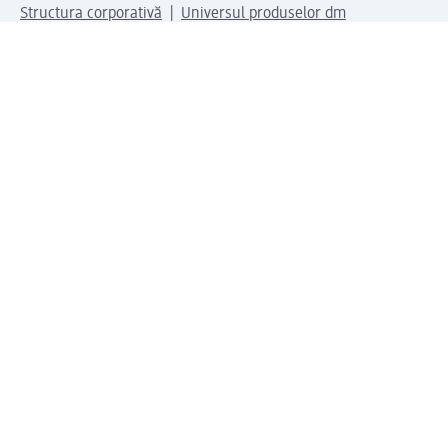
Structura corporativă
Universul produselor dm
Lumea dm
Metode de plată
Conectați-vă cu dm