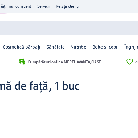
răiți mai conștient
Servicii
Relații clienți
Cosmetică bărbați
Sănătate
Nutriție
Bebe și copii
Îngrij
Cumpărături online MEREUAVANTAJOASE
d
mă de față, 1 buc