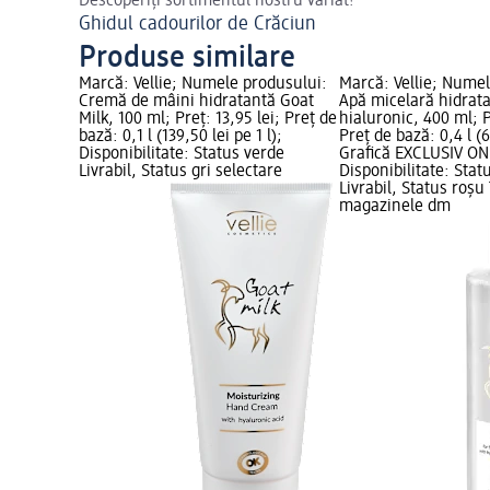
Descoperiți sortimentul nostru variat!
Ghidul cadourilor de Crăciun
Produse similare
Marcă: Vellie; Numele produsului:
Marcă: Vellie; Numel
Cremă de mâini hidratantă Goat
Apă micelară hidrata
Milk, 100 ml; Preț: 13,95 lei; Preț de
hialuronic, 400 ml; P
bază: 0,1 l (139,50 lei pe 1 l);
Preț de bază: 0,4 l (66
Disponibilitate: Status verde
Grafică EXCLUSIV ON
Livrabil, Status gri selectare
Disponibilitate: Stat
Livrabil, Status roșu
magazinele dm