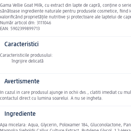
Gama Vellie Goat Milk, cu extract din lapte de capră, conține o seri
sănătoase ingrediente naturale pentru produsele cosmetice, fiind idea
valorificând proprietățile nutritive și protectoare ale laptelui de cap
Număr articol dm: 3111046
EAN: 5902399899713
Caracteristici
Caracteristicile produsului:
îngrijire delicată
Avertismente
In cazul in care produsul ajunge in ochii dvs., clatiti imediat cu m
contactul direct cu lumina soarelui. A nu se ingheta.
Ingrediente
Apa micelara: Aqua, Glycerin, Poloxamer 184, Gluconolactone, Pa