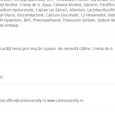
exanediol, Methylpropanediol, BHT, Tetrasodium EDTA, Polysorbate 
l Alcohol. Crema de zi: Aqua, Cetearyl Alcohol, Glycerin, Paraffi
dium Hyaluronate, Caprae Lac Extract, Allantoin, Lactobacillus/Mi
lyl Glycol, Gluconolactone, Calcium Gluconate, 1,2-Hexanediol, Sodi
DM Hydantoin, BHT, Phenoxyethanol, Potassium Sorbate, Sodium Ben
 pe ambalaj.
curăță tenul prin mișcări ușoare. Nu necesită clătire. Crema de zi: 
et
hova office@caresssociety.ro www.caresssociety.ro