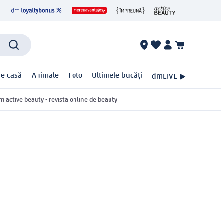
ire casă
Animale
Foto
Ultimele bucăți
dmLIVE ▶
m active beauty - revista online de beauty