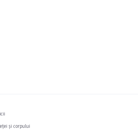
cii
eței și corpului