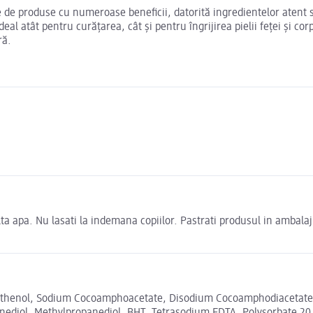
e de produse cu numeroase beneficii, datorită ingredientelor atent s
l atât pentru curățarea, cât și pentru îngrijirea pielii feței și cor
ră.
ulta apa. Nu lasati la indemana copiilor. Pastrati produsul in ambala
nthenol, Sodium Cocoamphoacetate, Disodium Cocoamphodiacetate, C