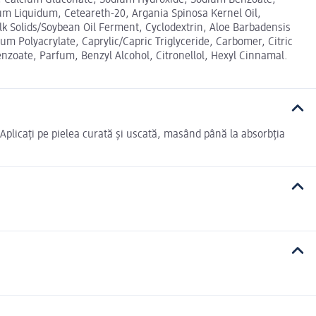
20, Calcium Gluconate, Sodium Hydroxide, Sodium Benzoate,
num Liquidum, Ceteareth-20, Argania Spinosa Kernel Oil,
lk Solids/Soybean Oil Ferment, Cyclodextrin, Aloe Barbadensis
um Polyacrylate, Caprylic/Capric Triglyceride, Carbomer, Citric
zoate, Parfum, Benzyl Alcohol, Citronellol, Hexyl Cinnamal.
Aplicați pe pielea curată și uscată, masând până la absorbția