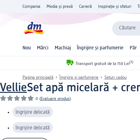
Compania
Media și presă
Carieră
Inspirație și sfaturi
T
Căutare
Nou
Mărci
Machiaj
Îngrijire și parfumerie
Păr
(1)
Transport gratuit de la 150 Lei
Pagina principală
Îngrijire și parfumerie
Seturi cadou
Vellie
Set apă micelară + cre
0
(
Evaluare produs
)
îngrijire delicată
îngrijire delicată