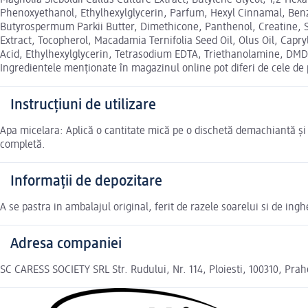
Magnolia Sieboldii Callus Culture Extract, Butylene Glycol, 1,2-H
Phenoxyethanol, Ethylhexylglycerin, Parfum, Hexyl Cinnamal, Benzy
Butyrospermum Parkii Butter, Dimethicone, Panthenol, Creatine, So
Extract, Tocopherol, Macadamia Ternifolia Seed Oil, Olus Oil, Capry
Acid, Ethylhexylglycerin, Tetrasodium EDTA, Triethanolamine, DM
Ingredientele menționate în magazinul online pot diferi de cele de
Instrucțiuni de utilizare
Apa micelara: Aplică o cantitate mică pe o dischetă demachiantă și 
completă.
Informații de depozitare
A se pastra in ambalajul original, ferit de razele soarelui si de ingh
Adresa companiei
SC CARESS SOCIETY SRL Str. Rudului, Nr. 114, Ploiesti, 100310, Pra