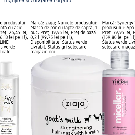
Îngrijirea și curățarea corpului
e produsului:
Marcă: ziaja; Numele produsului:
Marcă: Synergy
ntă cu acid
Mască de păr cu lapte de capră, 1
produsului: Apă
reț: 26,45 lei;
buc; Preț: 19,95 lei; Preț de bază:
Preț: 39,95 lei; 
,13 lei pe 1 l);
0,2 l (99,75 lei pe 1 l);
(159,80 lei pe 1 l
LINE;
Disponibilitate: Status verde
Status verde Livr
us verde
Livrabil, Status gri selectare
selectare maga
 Toate
magazin dm