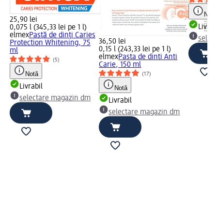
Notă
25,90 lei
Livrab
0,075 l (345,33 lei pe 1 l)
elmex
Pastă de dinți Caries
selec
36,50 lei
Protection Whitening, 75
0,15 l (243,33 lei pe 1 l)
ml
elmex
Pasta de dinti Anti
(5)
Carie, 150 ml
Notă
(17)
Livrabil
Notă
selectare magazin dm
Livrabil
selectare magazin dm