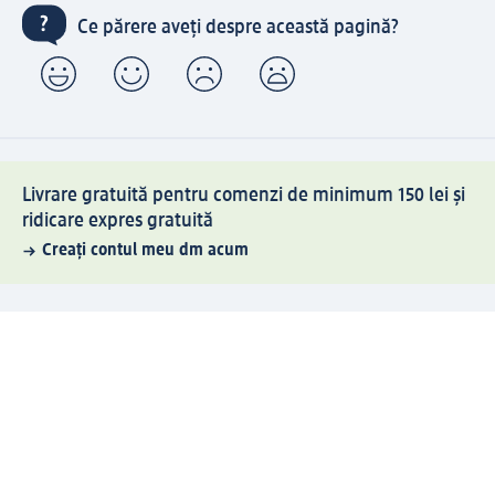
Ce părere aveți despre această pagină?
Livrare gratuită pentru comenzi de minimum 150 lei și
ridicare expres gratuită
Creați contul meu dm acum
Ajutor
Avantaje și Servicii
Relații clienți
Livrare și transport
Returnare și schimb
Compania dm