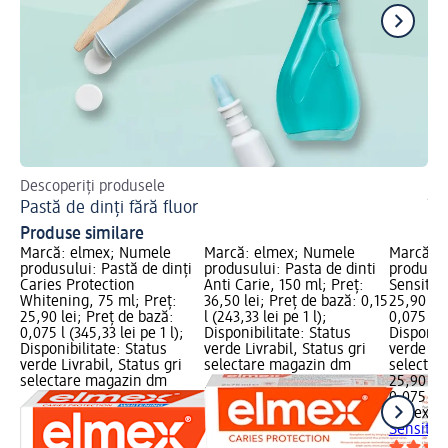
Descoperiți produsele
Af
Pastă de dinți fără fluor
În
Produse similare
Marcă: elmex; Numele
Marcă: elmex; Numele
Marcă: 
produsului: Pastă de dinți
produsului: Pasta de dinti
produsul
Caries Protection
Anti Carie, 150 ml; Preț:
Sensitive
Whitening, 75 ml; Preț:
36,50 lei; Preț de bază: 0,15
25,90 lei
25,90 lei; Preț de bază:
l (243,33 lei pe 1 l);
0,075 l (3
0,075 l (345,33 lei pe 1 l);
Disponibilitate: Status
Disponibi
Disponibilitate: Status
verde Livrabil, Status gri
verde Liv
verde Livrabil, Status gri
selectare magazin dm
selectar
selectare magazin dm
25,90 lei
0,075 l (3
elmex
Pa
Sensitiv