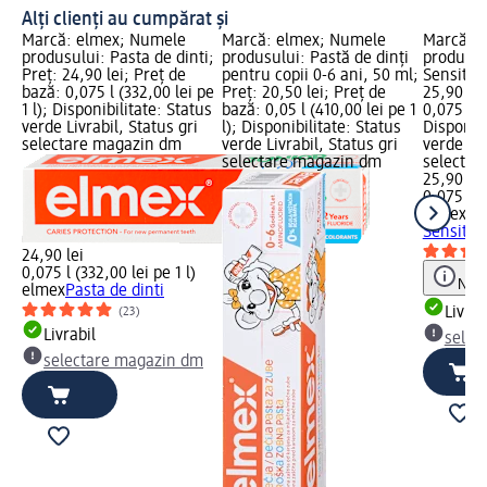
Alți clienți au cumpărat și
Marcă: elmex; Numele
Marcă: elmex; Numele
Marcă: 
produsului: Pasta de dinti;
produsului: Pastă de dinți
produsul
Preț: 24,90 lei; Preț de
pentru copii 0-6 ani, 50 ml;
Sensitive
bază: 0,075 l (332,00 lei pe
Preț: 20,50 lei; Preț de
25,90 lei
1 l); Disponibilitate: Status
bază: 0,05 l (410,00 lei pe 1
0,075 l (3
verde Livrabil, Status gri
l); Disponibilitate: Status
Disponibi
selectare magazin dm
verde Livrabil, Status gri
verde Liv
selectare magazin dm
selectar
25,90 lei
0,075 l (3
elmex
Pa
Sensitiv
24,90 lei
0,075 l (332,00 lei pe 1 l)
Notă
elmex
Pasta de dinti
Livrab
(23)
Livrabil
selec
selectare magazin dm