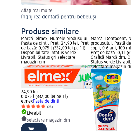
Aflați mai multe
Îngrijirea dentară pentru bebeluși
Produse similare
Marcă: elmex; Numele produsului:
Marcă: Dontodent; 
Pasta de dinti; Preț: 24,90 lei; Preț
produsului: Pastă de
de bază: 0,075 l (332,00 lei pe 1 l);
copii, 0-6 ani, 100 ml
Disponibilitate: Status verde
Preț de bază: 0,1 l (63
Livrabil, Status gri selectare
Grafică Marcă dm; Di
magazin dm
Status verde Livrabil
selectare magazin 
24,90 lei
0,075 l (332,00 lei pe 1 l)
elmex
Pasta de dinti
(23)
Livrabil
selectare magazin dm