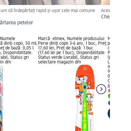
 cum să îndepărtați rapid și ușor cele mai comune
Aceste produse
Checklist pent
ărtarea petelor
; Numele
Marcă: elmex; Numele produsului:
Marcă: Col
ă dinți copii, 50 ml;
Perie dinți copii 3-6 ani, 1 buc; Preț:
produsului:
reț de bază: 0,05 l
17,60 lei; Preț de bază: 1 buc
copii 6-9 ani
); Disponibilitate:
(17,60 lei pe 1 buc); Disponibilitate:
Preț de bază
abil, Status gri
Status verde Livrabil, Status gri
l); Disponib
zin dm
selectare magazin dm
Livrabil, St
magazin d
9,30 lei
0,05 l (186,0
Colgate
Past
6-9 ani, 50 
Livrabil
selectar