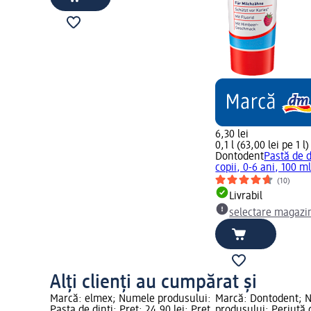
6,30 lei
0,1 l (63,00 lei pe 1 l)
Dontodent
Pastă de d
copii, 0-6 ani, 100 m
(10)
Livrabil
selectare magazi
Alți clienți au cumpărat și
Marcă: elmex; Numele produsului:
Marcă: Dontodent; 
Pasta de dinti; Preț: 24,90 lei; Preț
produsului: Periuță 