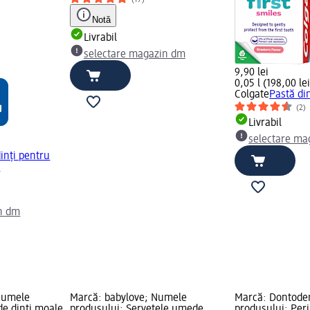
Notă
Livrabil
selectare magazin dm
9,90 lei
0,05 l (198,00 lei
Colgate
Pastă din
(2)
Livrabil
selectare ma
inți pentru
l
n dm
Numele
Marcă: babylove; Numele
Marcă: Dontode
de dinți moale
produsului: Șervețele umede
produsului: Peri