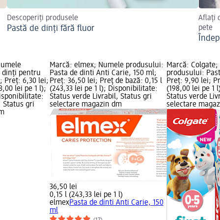
Descoperiți produsele
Aflați
Pastă de dinți fără fluor
pete
Îndep
Numele
Marcă: elmex; Numele produsului:
Marcă: Colgate
 dinți pentru
Pasta de dinti Anti Carie, 150 ml;
produsului: Past
; Preț: 6,30 lei;
Preț: 36,50 lei; Preț de bază: 0,15 l
Preț: 9,90 lei; P
,00 lei pe 1 l);
(243,33 lei pe 1 l); Disponibilitate:
(198,00 lei pe 1 l
sponibilitate:
Status verde Livrabil, Status gri
Status verde Livr
, Status gri
selectare magazin dm
selectare maga
dm
36,50 lei
0,15 l (243,33 lei pe 1 l)
elmex
Pasta de dinti Anti Carie, 150
ml
(17)