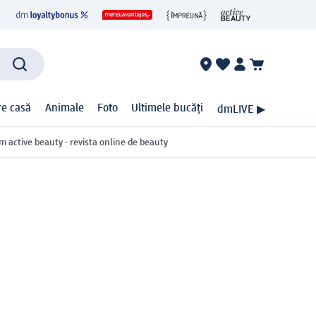
ire casă
Animale
Foto
Ultimele bucăți
dmLIVE ▶
m active beauty - revista online de beauty