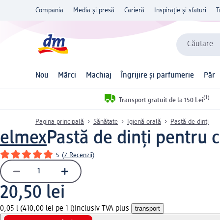
Compania
Media și presă
Carieră
Inspirație și sfaturi
T
Căutare
Nou
Mărci
Machiaj
Îngrijire și parfumerie
Păr
(1)
Transport gratuit de la 150 Lei
Pagina principală
Sănătate
Igienă orală
Pastă de dinți
elmex
Pastă de dinți pentru c
5
(
7 Recenzii
)
20,50 lei
0,05 l (410,00 lei pe 1 l)
Inclusiv TVA plus
transport