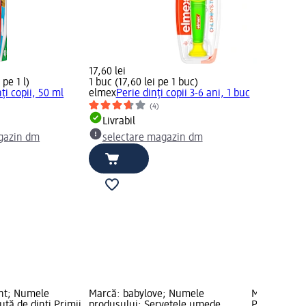
17,60 lei
 pe 1 l)
1 buc (17,60 lei pe 1 buc)
ți copii, 50 ml
elmex
Perie dinți copii 3-6 ani, 1 buc
(4)
Livrabil
gazin dm
selectare magazin dm
nt; Numele
Marcă: babylove; Numele
Marcă: elme
uță de dinți Primii
produsului: Șervețele umede
Pastă de din