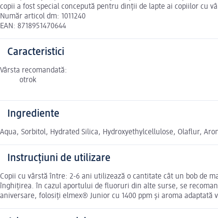
copii a fost special concepută pentru dinții de lapte ai copiilor cu vâr
Număr articol dm: 1011240
EAN: 8718951470644
Caracteristici
Vârsta recomandată:
otrok
Ingrediente
Aqua, Sorbitol, Hydrated Silica, Hydroxyethylcellulose, Olaflur, Ar
Instrucțiuni de utilizare
Copii cu vârstă între: 2-6 ani utilizează o cantitate cât un bob de 
înghițirea. în cazul aportului de fluoruri din alte surse, se recoma
aniversare, folosiți elmex® Junior cu 1400 ppm și aroma adaptată v