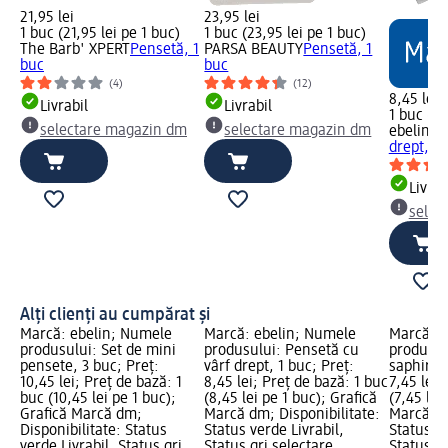
21,95 lei
23,95 lei
1 buc (21,95 lei pe 1 buc)
1 buc (23,95 lei pe 1 buc)
The Barb' XPERT
Pensetă, 1
PARSA BEAUTY
Pensetă, 1
buc
buc
(4)
(12)
8,45 lei
Livrabil
Livrabil
1 buc (8,
selectare magazin dm
selectare magazin dm
ebelin
Pe
drept, 1 
Livrab
selec
Alți clienți au cumpărat și
Marcă: ebelin; Numele
Marcă: ebelin; Numele
Marcă: e
produsului: Set de mini
produsului: Pensetă cu
produsul
pensete, 3 buc; Preț:
vârf drept, 1 buc; Preț:
saphir 13
10,45 lei; Preț de bază: 1
8,45 lei; Preț de bază: 1 buc
7,45 lei;
buc (10,45 lei pe 1 buc);
(8,45 lei pe 1 buc); Grafică
(7,45 lei
Grafică Marcă dm;
Marcă dm; Disponibilitate:
Marcă dm
Disponibilitate: Status
Status verde Livrabil,
Status ve
verde Livrabil, Status gri
Status gri selectare
Status gr