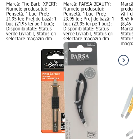
Marcă: The Barb' XPERT;
Marcă: PARSA BEAUTY;
Marcă: e
Numele produsului:
Numele produsului:
produsul
Pensetă, 1 buc; Preț:
Pensetă, 1 buc; Preț:
vârf drep
21,95 lei; Preț de bază: 1
23,95 lei; Preț de bază: 1
8,45 lei;
buc (21,95 lei pe 1 buc);
buc (23,95 lei pe 1 buc);
(8,45 lei
Disponibilitate: Status
Disponibilitate: Status
Marcă dm
verde Livrabil, Status gri
verde Livrabil, Status gri
Status ve
selectare magazin dm
selectare magazin dm
Status gr
magazin