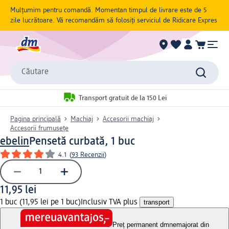
Mulțumim pentru comandă. Momentan timpul de livrare este de 5
zile lucrătoare. Vă recomandăm să folosiți serviciul de Ridicare Expres
Căutare
Transport gratuit de la 150 Lei
Pagina principală
Machiaj
Accesorii machiaj
Accesorii frumusețe
ebelin
Pensetă curbată, 1 buc
4.1
(
93 Recenzii
)
11,95 lei
1 buc (11,95 lei pe 1 buc)
Inclusiv TVA plus
transport
Preț permanent dm
nemajorat din