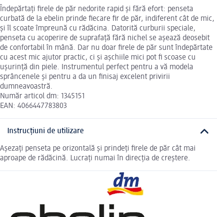
Îndepărtați firele de păr nedorite rapid și fără efort: penseta
curbată de la ebelin prinde fiecare fir de păr, indiferent cât de mic,
și îl scoate împreună cu rădăcina. Datorită curburii speciale,
penseta cu acoperire de suprafață fără nichel se așează deosebit
de confortabil în mână. Dar nu doar firele de păr sunt îndepărtate
cu acest mic ajutor practic, ci și așchiile mici pot fi scoase cu
ușurință din piele. Instrumentul perfect pentru a vă modela
sprâncenele și pentru a da un finisaj excelent privirii
dumneavoastră.
Număr articol dm: 1345151
EAN: 4066447783803
Instrucțiuni de utilizare
Așezați penseta pe orizontală și prindeți firele de păr cât mai
aproape de rădăcină. Lucrați numai în direcția de creștere.