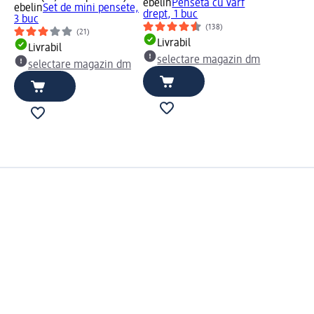
ebelin
Pensetă cu vârf
ebelin
Set de mini pensete,
drept, 1 buc
3 buc
(138)
(21)
Livrabil
Livrabil
selectare magazin dm
selectare magazin dm