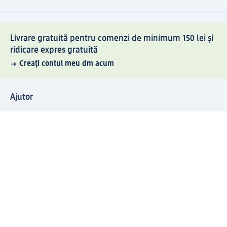
Livrare gratuită pentru comenzi de minimum 150 lei și
ridicare expres gratuită
Creați contul meu dm acum
Ajutor
Avantaje și Servicii
Relații clienți
Livrare și transport
Returnare și schimb
Compania dm
Compania
Responsabilitate
Carieră
Presă
Structura corporativă
Universul produselor dm
Lumea dm