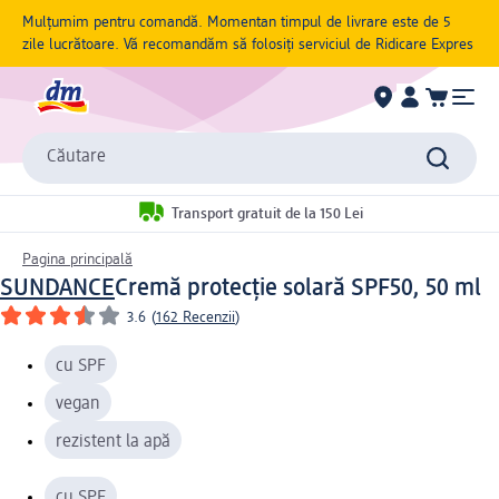
Mulțumim pentru comandă. Momentan timpul de livrare este de 5
zile lucrătoare. Vă recomandăm să folosiți serviciul de Ridicare Expres
Căutare
Transport gratuit de la 150 Lei
Pagina principală
SUNDANCE
Cremă protecție solară SPF50, 50 ml
3.6
(
162 Recenzii
)
cu SPF
vegan
rezistent la apă
cu SPF