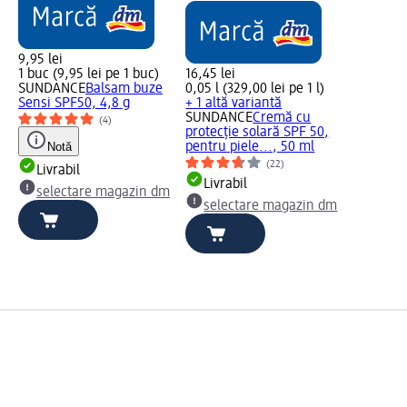
9,95 lei
1 buc (9,95 lei pe 1 buc)
16,45 lei
SUNDANCE
Balsam buze
0,05 l (329,00 lei pe 1 l)
Sensi SPF50, 4,8 g
+ 1 altă variantă
SUNDANCE
Cremă cu
(4)
protecție solară SPF 50,
Notă
pentru piele..., 50 ml
(22)
Livrabil
Livrabil
selectare magazin dm
selectare magazin dm