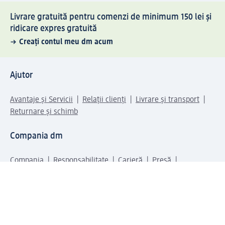
Livrare gratuită pentru comenzi de minimum 150 lei și
ridicare expres gratuită
Creați contul meu dm acum
Ajutor
Avantaje și Servicii
Relații clienți
Livrare și transport
Returnare și schimb
Compania dm
Compania
Responsabilitate
Carieră
Presă
Structura corporativă
Universul produselor dm
Lumea dm