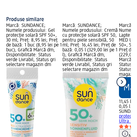
SU
pi
Produse similare
Marcă: SUNDANCE;
Marcă: SUNDANCE;
Marcă: 
Numele produsului: Gel
Numele produsului: Cremă
Numele p
protecție solară SPF 50+,
cu protecție solară SPF 50,
Lapte de 
30 ml; Preț: 8,95 lei; Preț
pentru piele sensibilă, 50
MED Ultr
de bază: 1 buc (8,95 lei pe 1
ml; Preț: 16,45 lei; Preț de
50+, 50 m
buc); Grafică Marcă dm;
bază: 0,05 l (329,00 lei pe 1
Preț de b
Disponibilitate: Status
l); Grafică Marcă dm;
(229,00 l
verde Livrabil, Status gri
Disponibilitate: Status
Marcă dm
selectare magazin dm
verde Livrabil, Status gri
Status ve
selectare magazin dm
Status gr
magazin
11,45 lei
0,05 l (22
SUNDAN
protecți
Ultra...,
Notă