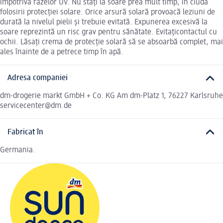
împotriva razelor UV. Nu stați la soare prea mult timp, în ciuda
folosirii protecției solare. Orice arsură solară provoacă leziuni de
durată la nivelul pielii și trebuie evitată. Expunerea excesivă la
soare reprezintă un risc grav pentru sănătate. Evitațicontactul cu
ochii. Lăsați crema de protecție solară să se absoarbă complet, mai
ales înainte de a petrece timp în apă.
Adresa companiei
dm-drogerie markt GmbH + Co. KG Am dm-Platz 1, 76227 Karlsruhe
servicecenter@dm.de
Fabricat în
Germania.