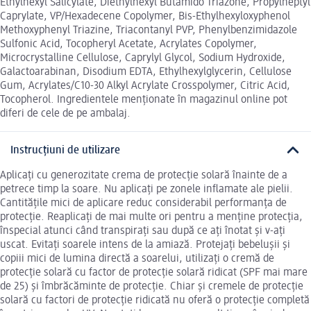
Ethylhexyl Salicylate, Diethylhexyl Butamido Triazone, Propylheptyl
Caprylate, VP/Hexadecene Copolymer, Bis-Ethylhexyloxyphenol
Methoxyphenyl Triazine, Triacontanyl PVP, Phenylbenzimidazole
Sulfonic Acid, Tocopheryl Acetate, Acrylates Copolymer,
Microcrystalline Cellulose, Caprylyl Glycol, Sodium Hydroxide,
Galactoarabinan, Disodium EDTA, Ethylhexylglycerin, Cellulose
Gum, Acrylates/C10-30 Alkyl Acrylate Crosspolymer, Citric Acid,
Tocopherol. Ingredientele menționate în magazinul online pot
diferi de cele de pe ambalaj.
Instrucțiuni de utilizare
Aplicați cu generozitate crema de protecție solară înainte de a
petrece timp la soare. Nu aplicați pe zonele inflamate ale pielii.
Cantitățile mici de aplicare reduc considerabil performanța de
protecție. Reaplicați de mai multe ori pentru a menține protecția,
înspecial atunci când transpirați sau după ce ați înotat și v-ați
uscat. Evitați soarele intens de la amiază. Protejați bebelușii și
copiii mici de lumina directă a soarelui, utilizați o cremă de
protecție solară cu factor de protecție solară ridicat (SPF mai mare
de 25) și îmbrăcăminte de protecție. Chiar și cremele de protecție
solară cu factori de protecție ridicată nu oferă o protecție completă