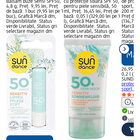
Balsam buze Sensi SPF50,
cu protecție solară SPF 50,
de prote
4,8 g; Preț: 9,95 lei; Preț
pentru piele sensibilă, 50
sport, t
de bază: 1 buc (9,95 lei pe 1
ml; Preț: 16,45 lei; Preț de
200 ml; P
buc); Grafică Marcă dm;
bază: 0,05 l (329,00 lei pe 1
Preț de b
Disponibilitate: Status
l); Grafică Marcă dm;
(134,75 l
verde Livrabil, Status gri
Disponibilitate: Status
Marcă dm
selectare magazin dm
verde Livrabil, Status gri
Status ve
selectare magazin dm
Status gr
magazin
26,95 lei
0,2 l (134
SUNDAN
protecți
sport,...
Notă
Livrab
selec