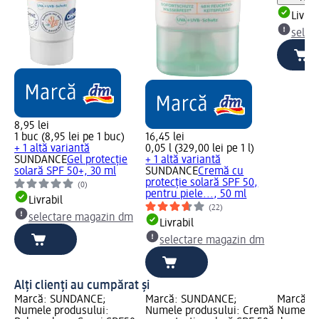
Livrab
selec
8,95 lei
1 buc (8,95 lei pe 1 buc)
16,45 lei
+ 1 altă variantă
0,05 l (329,00 lei pe 1 l)
SUNDANCE
Gel protecție
+ 1 altă variantă
solară SPF 50+, 30 ml
SUNDANCE
Cremă cu
protecție solară SPF 50,
(0)
pentru piele..., 50 ml
Livrabil
(22)
selectare magazin dm
Livrabil
selectare magazin dm
Alți clienți au cumpărat și
Marcă: SUNDANCE;
Marcă: SUNDANCE;
Marcă: 
Numele produsului:
Numele produsului: Cremă
Numele p