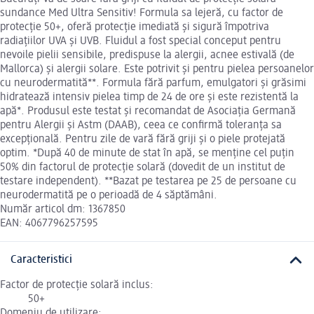
sundance Med Ultra Sensitiv! Formula sa lejeră, cu factor de
protecție 50+, oferă protecție imediată și sigură împotriva
radiațiilor UVA și UVB. Fluidul a fost special conceput pentru
nevoile pielii sensibile, predispuse la alergii, acnee estivală (de
Mallorca) și alergii solare. Este potrivit și pentru pielea persoanelor
cu neurodermatită**. Formula fără parfum, emulgatori și grăsimi
hidratează intensiv pielea timp de 24 de ore și este rezistentă la
apă*. Produsul este testat și recomandat de Asociația Germană
pentru Alergii și Astm (DAAB), ceea ce confirmă toleranța sa
excepțională. Pentru zile de vară fără griji și o piele protejată
optim. *După 40 de minute de stat în apă, se menține cel puțin
50% din factorul de protecție solară (dovedit de un institut de
testare independent). **Bazat pe testarea pe 25 de persoane cu
neurodermatită pe o perioadă de 4 săptămâni.
Număr articol dm: 1367850
EAN: 4067796257595
Caracteristici
Factor de protecție solară inclus:
50+
Domeniu de utilizare: