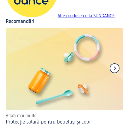
Alte produse de la SUNDANCE
Recomandări
Aflați mai multe
Va
Protecție solară pentru bebeluși și copii
pro
so