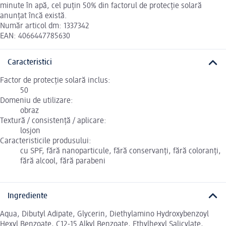
minute în apă, cel puțin 50% din factorul de protecție solară
anunțat încă există.
Număr articol dm: 1337342
EAN: 4066447785630
Caracteristici
Factor de protecție solară inclus:
50
Domeniu de utilizare:
obraz
Textură / consistență / aplicare:
losjon
Caracteristicile produsului:
cu SPF, fără nanoparticule, fără conservanți, fără coloranți,
fără alcool, fără parabeni
Ingrediente
Aqua, Dibutyl Adipate, Glycerin, Diethylamino Hydroxybenzoyl
Hexyl Benzoate, C12-15 Alkyl Benzoate, Ethylhexyl Salicylate,