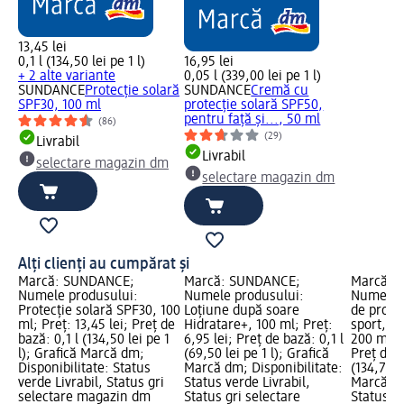
13,45 lei
0,1 l (134,50 lei pe 1 l)
16,95 lei
+ 2 alte variante
0,05 l (339,00 lei pe 1 l)
SUNDANCE
Protecție solară
SUNDANCE
Cremă cu
SPF30, 100 ml
protecție solară SPF50,
pentru față și..., 50 ml
(86)
(29)
Livrabil
Livrabil
selectare magazin dm
selectare magazin dm
Alți clienți au cumpărat și
Marcă: SUNDANCE;
Marcă: SUNDANCE;
Marcă: 
Numele produsului:
Numele produsului:
Numele p
Protecție solară SPF30, 100
Loțiune după soare
de prote
ml; Preț: 13,45 lei; Preț de
Hidratare+, 100 ml; Preț:
sport, t
bază: 0,1 l (134,50 lei pe 1
6,95 lei; Preț de bază: 0,1 l
200 ml; P
l); Grafică Marcă dm;
(69,50 lei pe 1 l); Grafică
Preț de b
Disponibilitate: Status
Marcă dm; Disponibilitate:
(134,75 l
verde Livrabil, Status gri
Status verde Livrabil,
Marcă dm
selectare magazin dm
Status gri selectare
Status ve