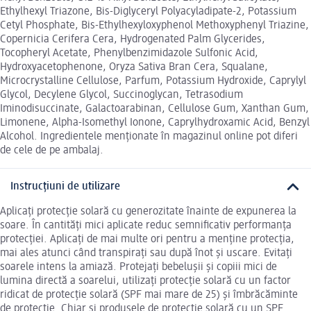
Ethylhexyl Triazone, Bis-Diglyceryl Polyacyladipate-2, Potassium
Cetyl Phosphate, Bis-Ethylhexyloxyphenol Methoxyphenyl Triazine,
Copernicia Cerifera Cera, Hydrogenated Palm Glycerides,
Tocopheryl Acetate, Phenylbenzimidazole Sulfonic Acid,
Hydroxyacetophenone, Oryza Sativa Bran Cera, Squalane,
Microcrystalline Cellulose, Parfum, Potassium Hydroxide, Caprylyl
Glycol, Decylene Glycol, Succinoglycan, Tetrasodium
Iminodisuccinate, Galactoarabinan, Cellulose Gum, Xanthan Gum,
Limonene, Alpha-Isomethyl Ionone, Caprylhydroxamic Acid, Benzyl
Alcohol. Ingredientele menționate în magazinul online pot diferi
de cele de pe ambalaj.
Instrucțiuni de utilizare
Aplicați protecție solară cu generozitate înainte de expunerea la
soare. În cantități mici aplicate reduc semnificativ performanța
protecției. Aplicați de mai multe ori pentru a menține protecția,
mai ales atunci când transpirați sau după înot și uscare. Evitați
soarele intens la amiază. Protejați bebelușii și copiii mici de
lumina directă a soarelui, utilizați protecție solară cu un factor
ridicat de protecție solară (SPF mai mare de 25) și îmbrăcăminte
de protecție. Chiar și produsele de protecție solară cu un SPF