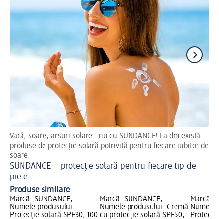
Vară, soare, arsuri solare - nu cu SUNDANCE! La dm există
Af
produse de protecție solară potrivită pentru fiecare iubitor de
Pr
soare.
SUNDANCE – protecție solară pentru fiecare tip de
piele
Produse similare
Marcă: SUNDANCE;
Marcă: SUNDANCE;
Marcă: 
Numele produsului:
Numele produsului: Cremă
Numele p
Protecție solară SPF30, 100
cu protecție solară SPF50,
Protecți