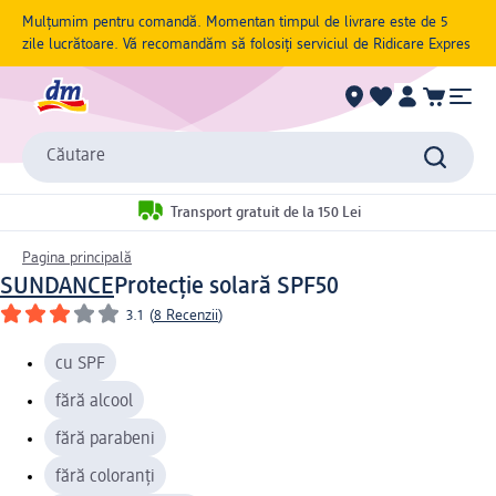
Mulțumim pentru comandă. Momentan timpul de livrare este de 5
zile lucrătoare. Vă recomandăm să folosiți serviciul de Ridicare Expres
Căutare
Transport gratuit de la 150 Lei
Pagina principală
SUNDANCE
Protecție solară SPF50
3.1
(
8 Recenzii
)
cu SPF
fără alcool
fără parabeni
fără coloranți