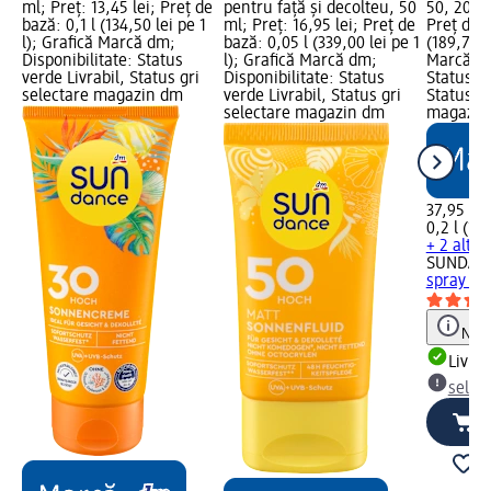
ml; Preț: 13,45 lei; Preț de
pentru față și decolteu, 50
50, 200 m
bază: 0,1 l (134,50 lei pe 1
ml; Preț: 16,95 lei; Preț de
Preț de b
l); Grafică Marcă dm;
bază: 0,05 l (339,00 lei pe 1
(189,75 l
Disponibilitate: Status
l); Grafică Marcă dm;
Marcă dm
verde Livrabil, Status gri
Disponibilitate: Status
Status ve
selectare magazin dm
verde Livrabil, Status gri
Status gr
selectare magazin dm
magazin
37,95 lei
0,2 l (189
+ 2 alte 
SUNDAN
spray SP
Notă
Livrab
selec