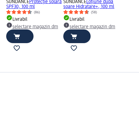
SUNDANCE
Protecție solară
SUNDANCE
Loțiune după
SPF30, 100 ml
soare Hidratare+, 100 ml
(86)
(58)
Livrabil
Livrabil
selectare magazin dm
selectare magazin dm