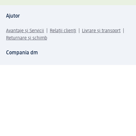
Ajutor
Avantaje și Servicii
Relații clienți
Livrare și transport
Returnare și schimb
Compania dm
Compania
Responsabilitate
Carieră
Presă
Structura corporativă
Universul produselor dm
Lumea dm