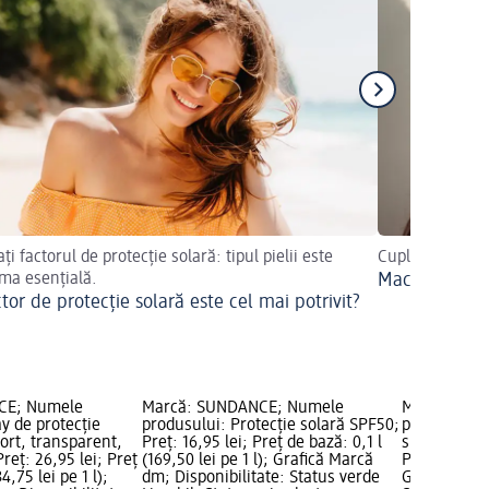
ți factorul de protecție solară: tipul pielii este
Cuplul de vis p
ma esențială.
Machiaj și pro
tor de protecție solară este cel mai potrivit?
CE; Numele
Marcă: SUNDANCE; Numele
Marcă: SU
y de protecție
produsului: Protecție solară SPF50;
produsului: 
ort, transparent,
Preț: 16,95 lei; Preț de bază: 0,1 l
sport SPF30,
reț: 26,95 lei; Preț
(169,50 lei pe 1 l); Grafică Marcă
Preț de bază:
4,75 lei pe 1 l);
dm; Disponibilitate: Status verde
Grafică Mar