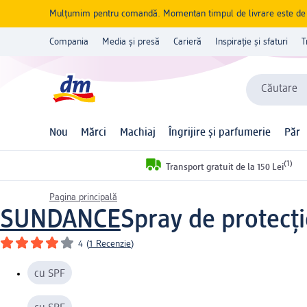
Mulțumim pentru comandă. Momentan timpul de livrare este de 5 
Compania
Media și presă
Carieră
Inspirație și sfaturi
T
Căutare
Nou
Mărci
Machiaj
Îngrijire și parfumerie
Păr
(1)
Transport gratuit de la 150 Lei
Pagina principală
SUNDANCE
Spray de protecț
4
(
1 Recenzie
)
cu SPF