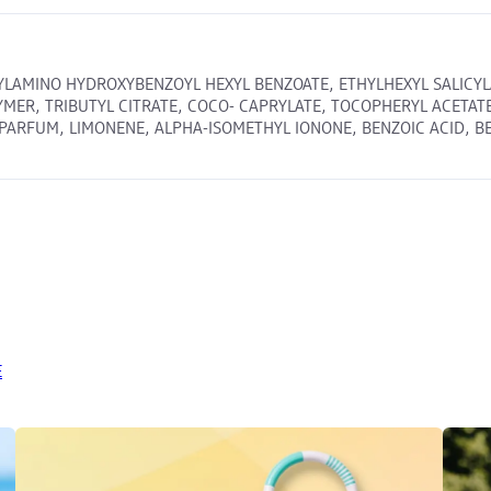
THYLAMINO HYDROXYBENZOYL HEXYL BENZOATE, ETHYLHEXYL SALICY
MER, TRIBUTYL CITRATE, COCO- CAPRYLATE, TOCOPHERYL ACETAT
RFUM, LIMONENE, ALPHA-ISOMETHYL IONONE, BENZOIC ACID, BENZY
E