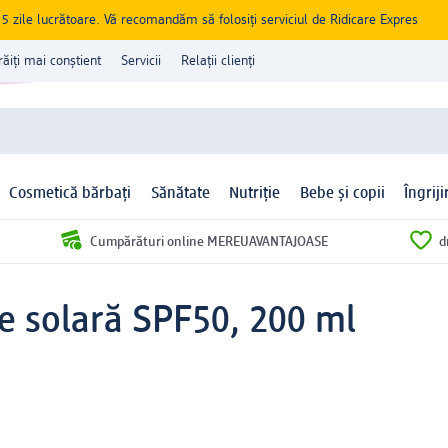
zile lucrătoare. Vă recomandăm să folosiți serviciul de Ridicare Expres
răiți mai conștient
Servicii
Relații clienți
Cosmetică bărbați
Sănătate
Nutriție
Bebe și copii
Îngrij
Cumpărături online MEREUAVANTAJOASE
d
ie solară SPF50, 200 ml