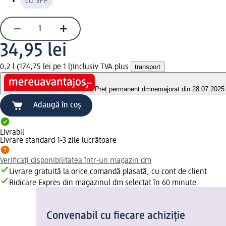
cu SPF
34,95 lei
0,2 l (174,75 lei pe 1 l)
Inclusiv TVA plus
transport
Preț permanent dm
nemajorat din 28.07.2025
Adaugă în coș
Livrabil
Livrare standard 1-3 zile lucrătoare
Verificați disponibilitatea într-un magazin dm
Livrare gratuită la orice comandă plasată, cu cont de client
Ridicare Expres din magazinul dm selectat în 60 minute.
Convenabil cu fiecare achiziție