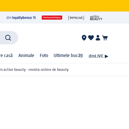
ire casă
Animale
Foto
Ultimele bucăți
dmLIVE ▶
m active beauty - revista online de beauty