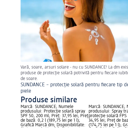
Vară, soare, arsuri solare - nu cu SUNDANCE! La dm exi
produse de protecție solară potrivită pentru fiecare iubit
de soare.
SUNDANCE – protecție solară pentru fiecare tip d
piele
Produse similare
Marcă: SUNDANCE; Numele
Marcă: SUNDANCE; 
produsului: Protecție solară spray
produsului: Spray t
SPF 50, 200 ml; Preț: 37,95 lei; Preț
protecție solară FPS 
de bază: 0,2 l (189,75 lei pe 1 l);
34,95 lei; Preț de baz
Grafică Marcă dm; Disponibilitate:
(174,75 lei pe 1 l); G