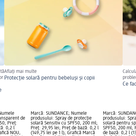
stă
Aflați mai multe
Calcula
or
Protecție solară pentru bebeluși și copii
proble
Ce fac
e
Numele
Marcă: SUNDANCE; Numele
Marcă: SUNDAN
ransparent de
produsului: Spray de protecție
produsului: Spra
50; Preț:
solară Sensitiv cu SPF50, 200 ml;
solară pentru sp
ă: 0,2 l
Preț: 29,95 lei; Preț de bază: 0,2 l
SPF50, 200 ml; P
rafică NOU,
(149,75 lei pe 1 l); Grafică Marcă
de bază: 0,2 l (13