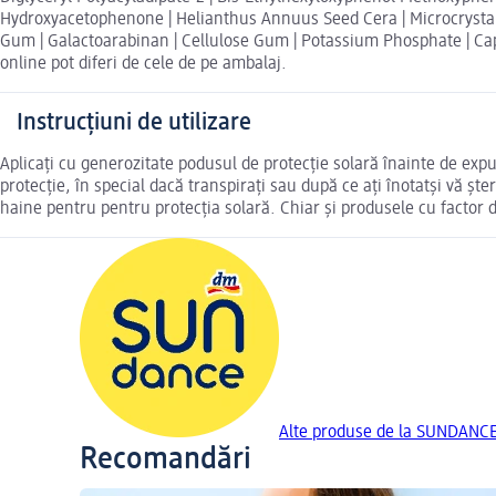
Hydroxyacetophenone | Helianthus Annuus Seed Cera | Microcrystalli
Gum | Galactoarabinan | Cellulose Gum | Potassium Phosphate | Capr
online pot diferi de cele de pe ambalaj.
Instrucțiuni de utilizare
Aplicați cu generozitate podusul de protecție solară înainte de expu
protecție, în special dacă transpirați sau după ce ați înotatși vă ște
haine pentru pentru protecția solară. Chiar și produsele cu factor de
Alte produse de la SUNDANC
Recomandări