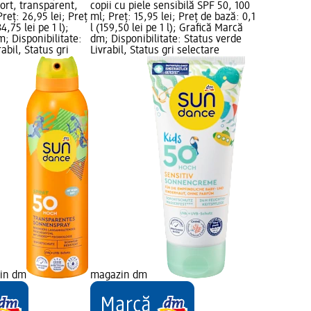
ort, transparent,
copii cu piele sensibilă SPF 50, 100
reț: 26,95 lei; Preț
ml; Preț: 15,95 lei; Preț de bază: 0,1
4,75 lei pe 1 l);
l (159,50 lei pe 1 l); Grafică Marcă
; Disponibilitate:
dm; Disponibilitate: Status verde
abil, Status gri
Livrabil, Status gri selectare
zin dm
magazin dm