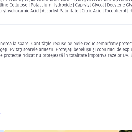
ne Cellulose | Potassium Hydroxide | Caprylyl Glycol | Decylene Gl
ylhydroxamic Acid | Ascorbyl Palmitate | Citric Acid | Tocopherol 
nerea la soare. Cantitățile reduse pe piele reduc semnifiativ protec
rgeți. Evitați soarele amiezii. Protejați bebelușii și copii mici de e
 protecție ridicat nu protejează în totalitate împotriva razelor UV. E
E