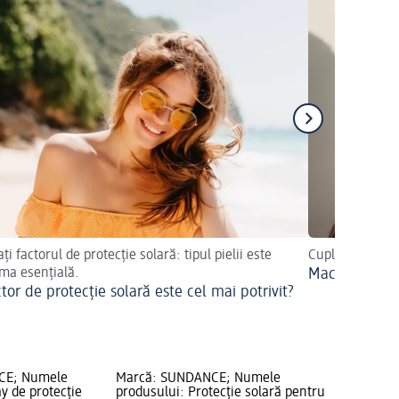
ți factorul de protecție solară: tipul pielii este
Cuplul de vis p
ma esențială.
Machiaj și pro
tor de protecție solară este cel mai potrivit?
CE; Numele
Marcă: SUNDANCE; Numele
y de protecție
produsului: Protecție solară pentru