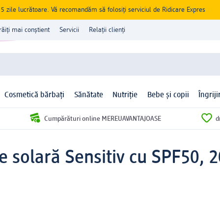
zile lucrătoare. Vă recomandăm să folosiți serviciul de Ridicare Expres
răiți mai conștient
Servicii
Relații clienți
Cosmetică bărbați
Sănătate
Nutriție
Bebe și copii
Îngrij
Cumpărături online MEREUAVANTAJOASE
d
e solară Sensitiv cu SPF50, 