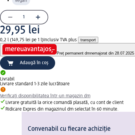
vegan
29,95 lei
0,2 l (149,75 lei pe 1 l)
Inclusiv TVA plus
transport
Preț permanent dm
nemajorat din 28.07.2025
Adaugă în coș
Livrabil
Livrare standard 1-3 zile lucrătoare
Verificați disponibilitatea într-un magazin dm
Livrare gratuită la orice comandă plasată, cu cont de client
Ridicare Expres din magazinul dm selectat în 60 minute.
Convenabil cu fiecare achiziție