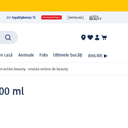
ire casă
Animale
Foto
Ultimele bucăți
dmLIVE ▶
m active beauty - revista online de beauty
200 ml