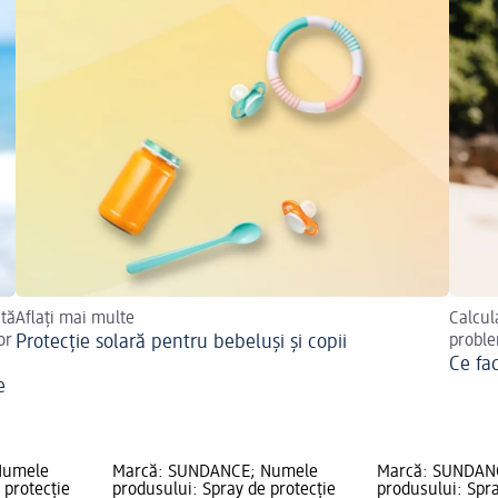
stă
Aflați mai multe
Calcula
or
Protecție solară pentru bebeluși și copii
proble
Ce fac
e
Numele
Marcă: SUNDANCE; Numele
Marcă: SUNDAN
 protecție
produsului: Spray de protecție
produsului: Spra