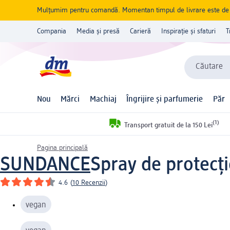
Mulțumim pentru comandă. Momentan timpul de livrare este de 5 
Compania
Media și presă
Carieră
Inspirație și sfaturi
T
Căutare
Nou
Mărci
Machiaj
Îngrijire și parfumerie
Păr
(1)
Transport gratuit de la 150 Lei
Pagina principală
SUNDANCE
Spray de protecți
4.6
(
10 Recenzii
)
vegan