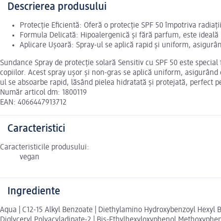
Descrierea produsului
Protecție Eficientă: Oferă o protecție SPF 50 împotriva radiații
Formula Delicată: Hipoalergenică și fără parfum, este ideală p
Aplicare Ușoară: Spray-ul se aplică rapid și uniform, asigurâ
Sundance Spray de protecție solară Sensitiv cu SPF 50 este special fo
copiilor. Acest spray ușor și non-gras se aplică uniform, asigurând 
ul se absoarbe rapid, lăsând pielea hidratată și protejată, perfect p
Număr articol dm: 1800119
EAN: 4066447913712
Caracteristici
Caracteristicile produsului:
vegan
Ingrediente
Aqua | C12-15 Alkyl Benzoate | Diethylamino Hydroxybenzoyl Hexyl Benz
Diglyceryl Polyacyladipate-2 | Bis-Ethylhexyloxyphenol Methoxyphen