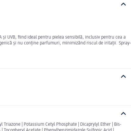
 și UVB, fiind ideal pentru pielea sensibilă, inclusiv pentru cea a
genică și nu conține parfumuri, minimizând riscul de iritații. Spray-
l Triazone | Potassium Cetyl Phosphate | Dicaprylyl Ether | Bis-
 | Tocopheryl Acetate | Phenylbenzimidazole Sulfonic Acid |