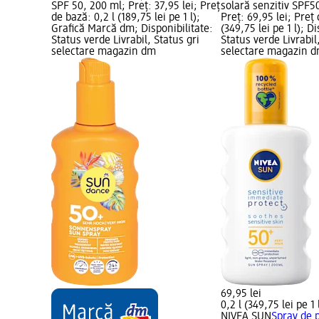
SPF 50, 200 ml; Preț: 37,95 lei; Preț
solară senzitiv SPF5
de bază: 0,2 l (189,75 lei pe 1 l);
Preț: 69,95 lei; Preț 
Grafică Marcă dm; Disponibilitate:
(349,75 lei pe 1 l); D
Status verde Livrabil, Status gri
Status verde Livrabil
selectare magazin dm
selectare magazin 
69,95 lei
0,2 l (349,75 lei pe 1 
NIVEA SUN
Spray de p