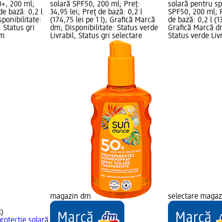
0+, 200 ml;
solară SPF50, 200 ml; Preț:
solară pentru sp
de bază: 0,2 l
34,95 lei; Preț de bază: 0,2 l
SPF50, 200 ml; P
isponibilitate:
(174,75 lei pe 1 l); Grafică Marcă
de bază: 0,2 l (13
, Status gri
dm; Disponibilitate: Status verde
Grafică Marcă dm
dm
Livrabil, Status gri selectare
Status verde Livr
magazin dm
selectare maga
l)
rotecție solară