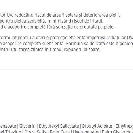
lor UV, reducând riscul de arsuri solare și deteriorarea pielii.
entru pielea sensibilă, minimizând riscul de iritații.
nd o acoperire completă fără senzația de greutate pe piele.
rmulat pentru a oferi o protecție eficientă împotriva radiațiilor UVA
o acoperire completă și eficientă. Formula sa delicată este hipoaler
entru utilizarea zilnică în timpul expunerii la soare.
oate | Glycerin | Ethylhexyl Salicylate | Dibutyl Adipate | Ethylhexy
yl Triazine | Oryza Sativa Bran Cera | Hydrogenated Palm Glycerides