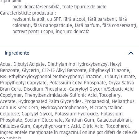
Tipul pielii:
piele delicată/sensibilă, toate tipurile de piele
Caracteristicile produsului:
rezistent la apă, cu SPF, fără alcool, fără parabeni, fără
coloranți, fără nanoparticule, fără parfum, fără conservanți,
potrivit pentru copii, îngrijire delicată
Ingrediente
Aqua, Dibutyl Adipate, Diethylamino Hydroxybenzoyl Hexyl
Benzoate, Glycerin, C12-15 Alkyl Benzoate, Ethylhexyl Triazone,
Bis- Ethylhexyloxyphenol Methoxyphenyl Triazine, Tributyl Citrate,
Propylheptyl Caprylate, Potassium Cetyl Phosphate, Oryza Sativa
Bran Cera, Disodium Phosphate, Capryloyl Glycerin/Sebacic Acid
Copolymer, Phenylbenzimidazole Sulfonic Acid, Tocopheryl
Acetate, Hydrogenated Palm Glycerides, Propanediol, Helianthus
Annuus Seed Cera, Hydroxyacetophenone, Microcrystalline
Cellulose, Caprylyl Glycol, Potassium Hydroxide, Potassium
Phosphate, Sodium Gluconate, Xanthan Gum, Galactoarabinan,
Cellulose Gum, Caprylhydroxamic Acid, Citric Acid, Tocopherol.
Ingredientele menționate în magazinul online pot diferi de cele de
pe ambalaj.