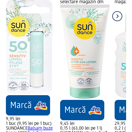
selectare magazin dm
magazin
9,95 lei
1 buc (9,95 lei pe 1 buc)
9,45 lei
29,95 lei
SUNDANCE
Balsam buze
0,15 l (63,00 lei pe 1 l)
0,2 l (149