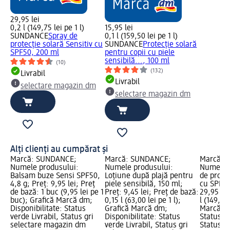
29,95 lei
0,2 l (149,75 lei pe 1 l)
15,95 lei
SUNDANCE
Spray de
0,1 l (159,50 lei pe 1 l)
protecție solară Sensitiv cu
SUNDANCE
Protecție solară
SPF50, 200 ml
pentru copii cu piele
sensibilă..., 100 ml
(10)
(132)
Livrabil
Livrabil
selectare magazin dm
selectare magazin dm
Alți clienți au cumpărat și
Marcă: SUNDANCE;
Marcă: SUNDANCE;
Marcă: 
Numele produsului:
Numele produsului:
Numele p
Balsam buze Sensi SPF50,
Loțiune după plajă pentru
de protec
4,8 g; Preț: 9,95 lei; Preț
piele sensibilă, 150 ml;
cu SPF50
de bază: 1 buc (9,95 lei pe 1
Preț: 9,45 lei; Preț de bază:
29,95 lei
buc); Grafică Marcă dm;
0,15 l (63,00 lei pe 1 l);
l (149,75 
Disponibilitate: Status
Grafică Marcă dm;
Marcă dm
verde Livrabil, Status gri
Disponibilitate: Status
Status ve
selectare magazin dm
verde Livrabil, Status gri
Status gr