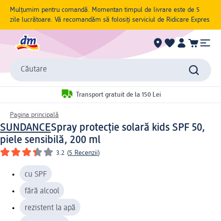
Mulțumim pentru comandă. Momentan timpul de livrare este de 5
zile lucrătoare. Vă recomandăm să folosiți serviciul de Ridicare Expres
Căutare
Transport gratuit de la 150 Lei
Pagina principală
SUNDANCE
Spray protecție solară kids SPF 50,
piele sensibilă, 200 ml
3.2
(
5 Recenzii
)
cu SPF
fără alcool
rezistent la apă