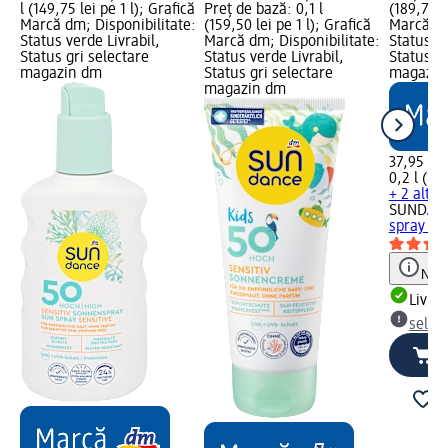
l (149,75 lei pe 1 l); Grafică
Preț de bază: 0,1 l
(189,75 l
Marcă dm; Disponibilitate:
(159,50 lei pe 1 l); Grafică
Marcă dm
Status verde Livrabil,
Marcă dm; Disponibilitate:
Status ve
Status gri selectare
Status verde Livrabil,
Status gr
magazin dm
Status gri selectare
magazin
magazin dm
37,95 lei
0,2 l (189
+ 2 alte 
SUNDAN
spray SP
Notă
Livrab
selec