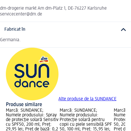
dm-drogerie markt Am dm-Platz 1, DE-76227 Karlsruhe
servicecenter@dm.de
Fabricat în
Germania.
Alte produse de la SUNDANCE
Produse similare
Marcă: SUNDANCE;
Marcă: SUNDANCE;
Marcă: 
Numele produsului: Spray
Numele produsului:
Numele p
de protecție solară Sensitiv
Protecție solară pentru
Protecți
cu SPF50, 200 ml; Preț:
copii cu piele sensibilă SPF
50, 200 m
29,95 lei; Preț de bază: 0,2
50, 100 ml; Preț: 15,95 lei;
Preț de b