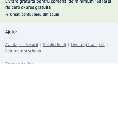
Livrare gratuită pentru comenzi de minimum 150 lei și
ridicare expres gratuită
Creați contul meu dm acum
Ajutor
Avantaje și Servicii
Relații clienți
Livrare și transport
Returnare și schimb
Compania dm
Compania
Responsabilitate
Carieră
Presă
Structura corporativă
Universul produselor dm
Lumea dm