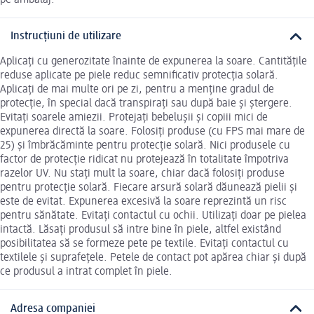
Instrucțiuni de utilizare
Aplicați cu generozitate înainte de expunerea la soare. Cantitățile
reduse aplicate pe piele reduc semnificativ protecția solară.
Aplicați de mai multe ori pe zi, pentru a menține gradul de
protecție, în special dacă transpirați sau după baie și ștergere.
Evitați soarele amiezii. Protejați bebelușii și copiii mici de
expunerea directă la soare. Folosiți produse (cu FPS mai mare de
25) și îmbrăcăminte pentru protecție solară. Nici produsele cu
factor de protecție ridicat nu protejează în totalitate împotriva
razelor UV. Nu stați mult la soare, chiar dacă folosiți produse
pentru protecție solară. Fiecare arsură solară dăunează pielii și
este de evitat. Expunerea excesivă la soare reprezintă un risc
pentru sănătate. Evitați contactul cu ochii. Utilizați doar pe pielea
intactă. Lăsați produsul să intre bine în piele, altfel existând
posibilitatea să se formeze pete pe textile. Evitați contactul cu
textilele și suprafețele. Petele de contact pot apărea chiar și după
ce produsul a intrat complet în piele.
Adresa companiei