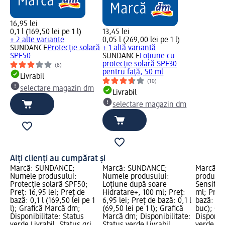
16,95 lei
0,1 l (169,50 lei pe 1 l)
13,45 lei
+ 2 alte variante
0,05 l (269,00 lei pe 1 l)
SUNDANCE
Protecție solară
+ 1 altă variantă
SPF50
SUNDANCE
Loțiune cu
protecție solară SPF30
(8)
pentru față, 50 ml
Livrabil
(10)
selectare magazin dm
Livrabil
selectare magazin dm
Alți clienți au cumpărat și
Marcă: SUNDANCE;
Marcă: SUNDANCE;
Marcă: 
Numele produsului:
Numele produsului:
produsul
Protecție solară SPF50;
Loțiune după soare
Sensitive
Preț: 16,95 lei; Preț de
Hidratare+, 100 ml; Preț:
ml; Preț:
bază: 0,1 l (169,50 lei pe 1
6,95 lei; Preț de bază: 0,1 l
bază: 1 b
l); Grafică Marcă dm;
(69,50 lei pe 1 l); Grafică
buc); Gr
Disponibilitate: Status
Marcă dm; Disponibilitate:
Disponibi
verde Livrabil, Status gri
Status verde Livrabil,
verde Liv