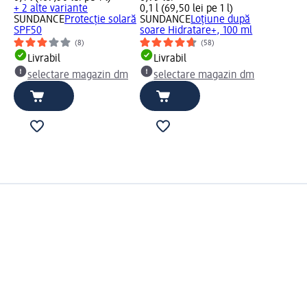
+ 2 alte variante
0,1 l (69,50 lei pe 1 l)
SUNDANCE
Protecție solară
SUNDANCE
Loțiune după
SPF50
soare Hidratare+, 100 ml
(8)
(58)
Livrabil
Livrabil
selectare magazin dm
selectare magazin dm