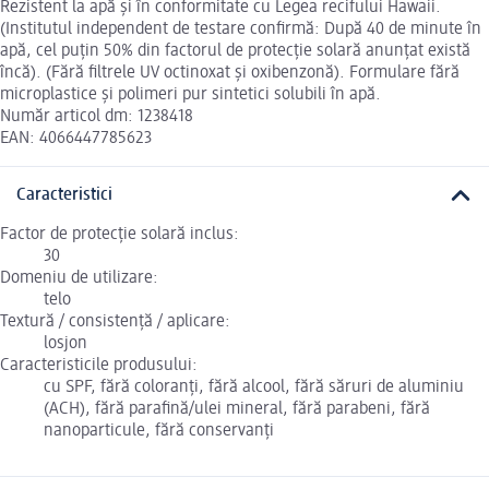
Rezistent la apă și în conformitate cu Legea recifului Hawaii.
(Institutul independent de testare confirmă: După 40 de minute în
apă, cel puțin 50% din factorul de protecție solară anunțat există
încă). (Fără filtrele UV octinoxat și oxibenzonă). Formulare fără
microplastice și polimeri pur sintetici solubili în apă.
Număr articol dm: 1238418
EAN: 4066447785623
Caracteristici
Factor de protecție solară inclus:
30
Domeniu de utilizare:
telo
Textură / consistență / aplicare:
losjon
Caracteristicile produsului:
cu SPF, fără coloranți, fără alcool, fără săruri de aluminiu
(ACH), fără parafină/ulei mineral, fără parabeni, fără
nanoparticule, fără conservanți