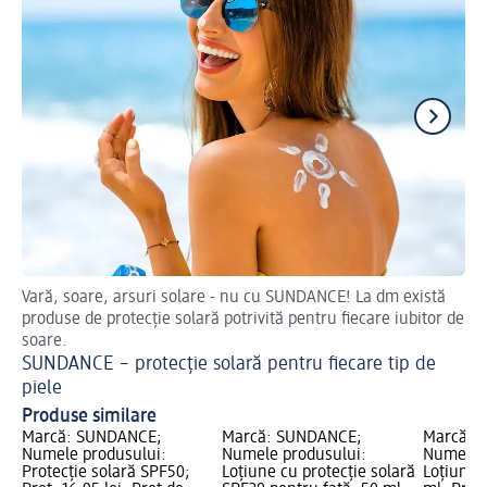
Vară, soare, arsuri solare - nu cu SUNDANCE! La dm există
Af
produse de protecție solară potrivită pentru fiecare iubitor de
Pr
soare.
SUNDANCE – protecție solară pentru fiecare tip de
piele
Produse similare
Marcă: SUNDANCE;
Marcă: SUNDANCE;
Marcă: 
Numele produsului:
Numele produsului:
Numele p
Protecție solară SPF50;
Loțiune cu protecție solară
Loțiune 