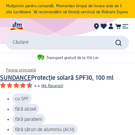
Mulțumim pentru comandă. Momentan timpul de livrare este de 5
zile lucrătoare. Vă recomandăm să folosiți serviciul de Ridicare Expres
Căutare
Transport gratuit de la 150 Lei
Pagina principală
SUNDANCE
Protecție solară SPF30, 100 ml
4.4
(
86 Recenzii
)
cu SPF
fără alcool
fără parabeni
fără săruri de aluminiu (ACH)