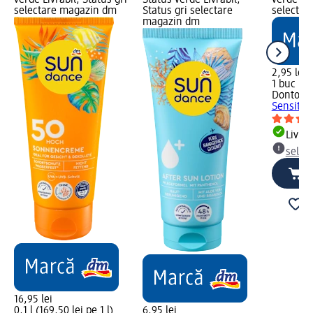
selectare magazin dm
Status gri selectare
selectar
magazin dm
2,95 lei
1 buc (2,
Dontode
Sensitive
Livrab
selec
16,95 lei
0,1 l (169,50 lei pe 1 l)
6,95 lei