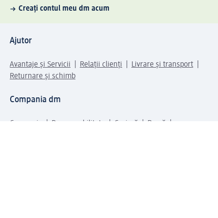
Creați contul meu dm acum
Ajutor
Avantaje și Servicii
Relații clienți
Livrare și transport
Returnare și schimb
Compania dm
Compania
Responsabilitate
Carieră
Presă
Structura corporativă
Universul produselor dm
Lumea dm