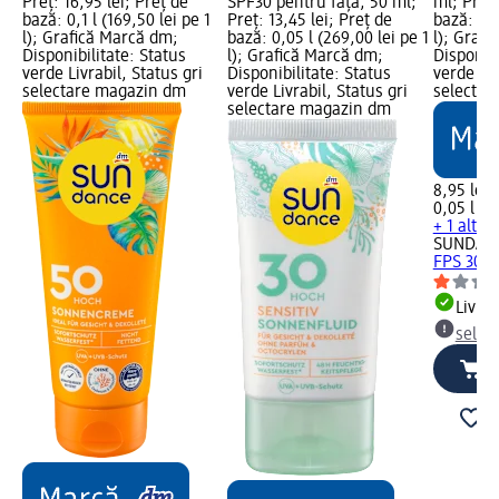
Preț: 16,95 lei; Preț de
SPF30 pentru față, 50 ml;
ml; Preț:
bază: 0,1 l (169,50 lei pe 1
Preț: 13,45 lei; Preț de
bază: 0,0
l); Grafică Marcă dm;
bază: 0,05 l (269,00 lei pe 1
l); Graf
Disponibilitate: Status
l); Grafică Marcă dm;
Disponibi
verde Livrabil, Status gri
Disponibilitate: Status
verde Liv
selectare magazin dm
verde Livrabil, Status gri
selectar
selectare magazin dm
8,95 lei
0,05 l (17
+ 1 altă 
SUNDAN
FPS 30, 
Livrab
selec