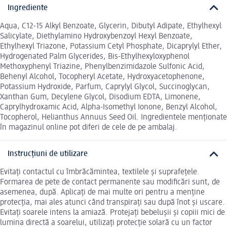
Ingrediente
Aqua, C12-15 Alkyl Benzoate, Glycerin, Dibutyl Adipate, Ethylhexyl
Salicylate, Diethylamino Hydroxybenzoyl Hexyl Benzoate,
Ethylhexyl Triazone, Potassium Cetyl Phosphate, Dicaprylyl Ether,
Hydrogenated Palm Glycerides, Bis-Ethylhexyloxyphenol
Methoxyphenyl Triazine, Phenylbenzimidazole Sulfonic Acid,
Behenyl Alcohol, Tocopheryl Acetate, Hydroxyacetophenone,
Potassium Hydroxide, Parfum, Caprylyl Glycol, Succinoglycan,
Xanthan Gum, Decylene Glycol, Disodium EDTA, Limonene,
Caprylhydroxamic Acid, Alpha-Isomethyl Ionone, Benzyl Alcohol,
Tocopherol, Helianthus Annuus Seed Oil. Ingredientele menționate
în magazinul online pot diferi de cele de pe ambalaj.
Instrucțiuni de utilizare
Evitați contactul cu îmbrăcămintea, textilele și suprafețele.
Formarea de pete de contact permanente sau modificări sunt, de
asemenea, după. Aplicați de mai multe ori pentru a menține
protecția, mai ales atunci când transpirați sau după înot și uscare.
Evitați soarele intens la amiază. Protejați bebelușii și copiii mici de
lumina directă a soarelui, utilizați protecție solară cu un factor