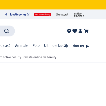
ire casă
Animale
Foto
Ultimele bucăți
dmLIVE ▶
m active beauty - revista online de beauty