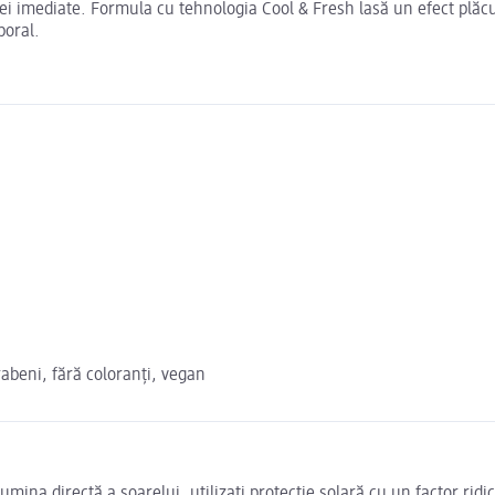
iei imediate. Formula cu tehnologia Cool & Fresh lasă un efect plăcu
poral.
rabeni, fără coloranți, vegan
e lumina directă a soarelui, utilizați protecție solară cu un factor r