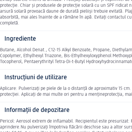
protecție. Chiar și produsele de protecție solară cu un SPF ridicat n
arsură solară provoacă daune de durată pieliiși trebuie evitată. Plaj
absorbită, mai ales înainte de a rămâne în apă. Evitați contactul c
completă.
Ingrediente
Butane, Alcohol Denat., C12-15 Alkyl Benzoate, Propane, Diethylami
Copolymer, Ethylhexyl Triazone, Bis-Ethylhexyloxyphenol Methoxyp
Tocopherol, Pentaerythrityl Tetra-Di-t-Butyl Hydroxyhydrocinnamate
Instrucțiuni de utilizare
Aplicare: Pulverizați pe piele de la o distanță de aproximativ 15 cm.
protecției. Aplicați de mai multe ori pentru a mențineprotecția, mai
Informații de depozitare
Pericol: Aerosol extrem de inflamabil. Recipientul este presurizat: P
aprindere.Nu pulverizați împotriva flăcării deschise sau a altor sur