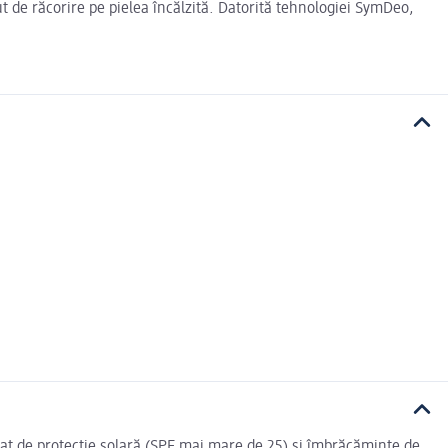
t de răcorire pe pielea încălzită. Datorită tehnologiei SymDeo,
idicat de protecție solară (SPF mai mare de 25) și îmbrăcăminte de