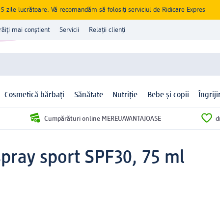
zile lucrătoare. Vă recomandăm să folosiți serviciul de Ridicare Expres
răiți mai conștient
Servicii
Relații clienți
Cosmetică bărbați
Sănătate
Nutriție
Bebe și copii
Îngrij
Cumpărături online MEREUAVANTAJOASE
d
spray sport SPF30, 75 ml