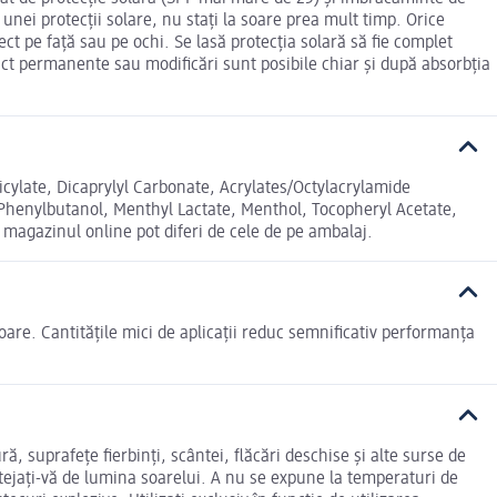
 unei protecții solare, nu stați la soare prea mult timp. Orice
ct pe față sau pe ochi. Se lasă protecția solară să fie complet
act permanente sau modificări sunt posibile chiar și după absorbția
cylate, Dicaprylyl Carbonate, Acrylates/Octylacrylamide
Phenylbutanol, Menthyl Lactate, Menthol, Tocopheryl Acetate,
magazinul online pot diferi de cele de pe ambalaj.
soare. Cantitățile mici de aplicații reduc semnificativ performanța
ă, suprafețe fierbinți, scântei, flăcări deschise și alte surse de
rotejați-vă de lumina soarelui. A nu se expune la temperaturi de