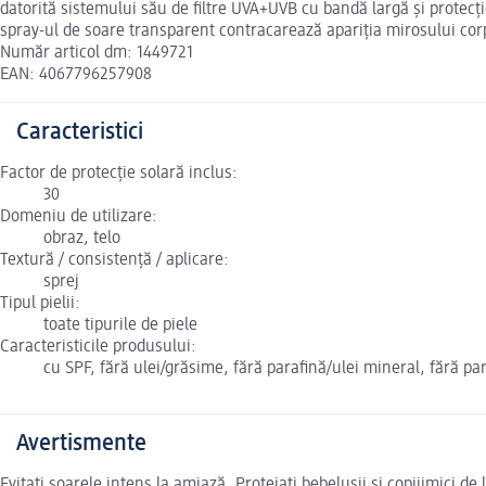
datorită sistemului său de filtre UVA+UVB cu bandă largă și protecț
spray-ul de soare transparent contracarează apariția mirosului cor
Număr articol dm: 1449721
EAN: 4067796257908
Caracteristici
Factor de protecție solară inclus:
30
Domeniu de utilizare:
obraz, telo
Textură / consistență / aplicare:
sprej
Tipul pielii:
toate tipurile de piele
Caracteristicile produsului:
cu SPF, fără ulei/grăsime, fără parafină/ulei mineral, fără pa
Avertismente
Evitați soarele intens la amiază. Protejați bebelușii și copiiimici d