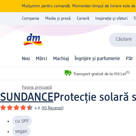
Mulțumim pentru comandă. Momentan timpul de livrare este de 5 
Compania
Media și presă
Carieră
Inspirație și sfaturi
T
Căutare
Nou
Mărci
Machiaj
Îngrijire și parfumerie
Păr
(1)
Transport gratuit de la 150 Lei
Pagina principală
SUNDANCE
Protecție solară 
4.6
(
93 Recenzii
)
cu SPF
vegan