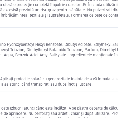
u oferă o protecție completă împotriva razelor UV. În ciuda utilizării
ă excesivă prezintă un risc grav pentru sănătate. Nu pulverizați dire
u îmbrăcămintea, textilele și suprafețele. Formarea de pete de cont
no Hydroxybenzoyl Hexyl Benzoate, Dibutyl Adipate, Ethylhexyl Sali
henyl Triazine, Diethylhexyl Butamido Triazone, Parfum, Dimethyl 
, Aqua, Benzoic Acid, Amyl Salicylate. Ingredientele menționate în 
 Aplicați protecție solară cu generozitate înainte de a vă înmuia la 
 ales atunci când transpirați sau după înot și uscare.
oate izbucni atunci când este încălzit. A se păstra departe de căldur
se de aprindere. Nu perforați sau ardeți, chiar și după utilizare. P