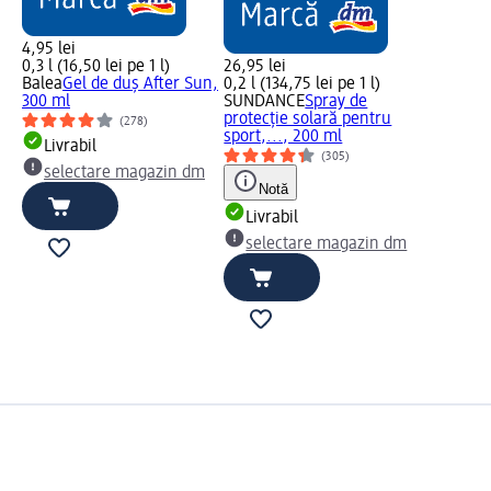
4,95 lei
0,3 l (16,50 lei pe 1 l)
26,95 lei
Balea
Gel de duș After Sun,
0,2 l (134,75 lei pe 1 l)
300 ml
SUNDANCE
Spray de
protecție solară pentru
(278)
sport,..., 200 ml
Livrabil
(305)
selectare magazin dm
Notă
Livrabil
selectare magazin dm