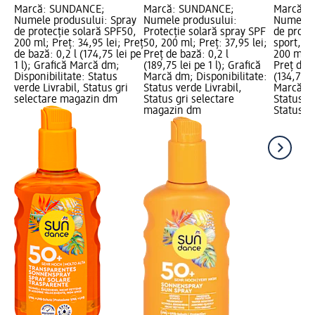
Marcă: SUNDANCE;
Marcă: SUNDANCE;
Marcă: 
Numele produsului: Spray
Numele produsului:
Numele p
de protecție solară SPF50,
Protecție solară spray SPF
de prote
200 ml; Preț: 34,95 lei; Preț
50, 200 ml; Preț: 37,95 lei;
sport, t
de bază: 0,2 l (174,75 lei pe
Preț de bază: 0,2 l
200 ml; P
1 l); Grafică Marcă dm;
(189,75 lei pe 1 l); Grafică
Preț de b
Disponibilitate: Status
Marcă dm; Disponibilitate:
(134,75 l
verde Livrabil, Status gri
Status verde Livrabil,
Marcă dm
selectare magazin dm
Status gri selectare
Status ve
magazin dm
Status gr