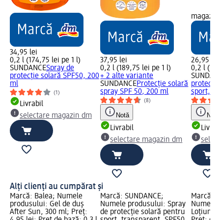
magazin
34,95 lei
0,2 l (174,75 lei pe 1 l)
37,95 lei
26,95 lei
SUNDANCE
Spray de
0,2 l (189,75 lei pe 1 l)
0,2 l (134
protecție solară SPF50, 200
+ 2 alte variante
SUNDAN
ml
SUNDANCE
Protecție solară
protecți
spray SPF 50, 200 ml
sport,...
(1)
(8)
Livrabil
Notă
Notă
selectare magazin dm
Livrabil
Livrab
selectare magazin dm
selec
Alți clienți au cumpărat și
Marcă: Balea; Numele
Marcă: SUNDANCE;
Marcă: 
produsului: Gel de duș
Numele produsului: Spray
Numele p
After Sun, 300 ml; Preț:
de protecție solară pentru
Loțiune 
4,95 lei; Preț de bază: 0,3 l
sport, transparent, SPF50,
Preț: 6,0