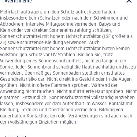
Avertismente
Mehrfach auftragen, um den Schutz aufrechtzuerhalten,
insbesondere beim Schwitzen oder nach dem Schwimmen und
Abtrocknen. Intensive Mittagssonne vermeiden. Babys und
Kleinkinder vor direkter Sonneneinstrahlung schützen,
Sonnenschutzmittel mit hohem Lichtschutzfaktor (LSF größer als
25) sowie schützende Kleidung verwenden. Auch
Sonnenschutzmittel mit hohem Lichtschutzfaktor bieten keinen
vollständigen Schutz vor UV-Strahlen. Bleiben Sie, trotz
Verwendung eines Sonnenschutzmittels, nicht zu lange in der
Sonne. Jeder Sonnenbrand schädigt die Haut nachhaltig und ist zu
vermeiden. Übermäßiges Sonnenbaden stellt ein ernsthaftes
Gesundheitsrisiko dar. Nicht direkt ins Gesicht oder in die Augen
sprühen. Nicht in offene Flammen sprühen. Während der
Anwendung nicht rauchen. Nicht auf irritierte Haut sprühen. Nicht
einatmen. Entzündlich. Sonnenschutzmittel vollständig einziehen
lassen, insbesondere vor dem Aufenthalt im Wasser. Kontakt mit
Kleidung, Textilien und Oberflächen vermeiden. Bildung von
dauerhaften Kontaktflecken oder Veränderungen sind auch nach
dem vollständigen Einziehen möglich.