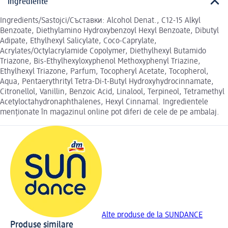
Ingrediente
Ingredients/Sastojci/Cъставки: Alcohol Denat., C12-15 Alkyl
Benzoate, Diethylamino Hydroxybenzoyl Hexyl Benzoate, Dibutyl
Adipate, Ethylhexyl Salicylate, Coco-Caprylate,
Acrylates/Octylacrylamide Copolymer, Diethylhexyl Butamido
Triazone, Bis-Ethylhexyloxyphenol Methoxyphenyl Triazine,
Ethylhexyl Triazone, Parfum, Tocopheryl Acetate, Tocopherol,
Aqua, Pentaerythrityl Tetra-Di-t-Butyl Hydroxyhydrocinnamate,
Citronellol, Vanillin, Benzoic Acid, Linalool, Terpineol, Tetramethyl
Acetyloctahydronaphthalenes, Hexyl Cinnamal. Ingredientele
menționate în magazinul online pot diferi de cele de pe ambalaj.
Alte produse de la SUNDANCE
Produse similare