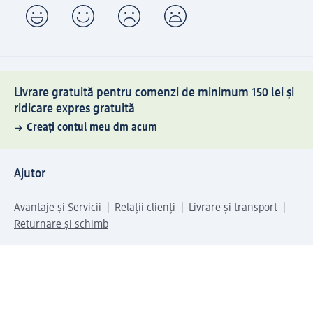
Livrare gratuită pentru comenzi de minimum 150 lei și
ridicare expres gratuită
Creați contul meu dm acum
Ajutor
Avantaje și Servicii
Relații clienți
Livrare și transport
Returnare și schimb
Compania dm
Compania
Responsabilitate
Carieră
Presă
Structura corporativă
Universul produselor dm