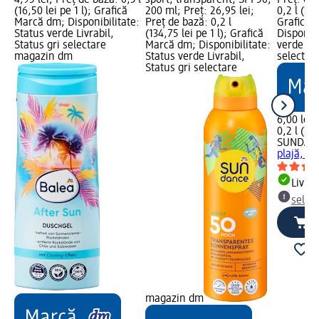
(16,50 lei pe 1 l); Grafică
200 ml; Preț: 26,95 lei;
0,2 l (30,
Marcă dm; Disponibilitate:
Preț de bază: 0,2 l
Grafică 
Status verde Livrabil,
(134,75 lei pe 1 l); Grafică
Disponibi
Status gri selectare
Marcă dm; Disponibilitate:
verde Liv
magazin dm
Status verde Livrabil,
selectar
Status gri selectare
6,00 lei
0,2 l (30,
SUNDAN
plajă, 2
Livrab
selec
magazin dm