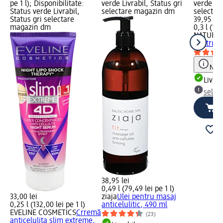
pe 1 l); Disponibilitate:
verde Livrabil, Status gri
verde Liv
Status verde Livrabil,
selectare magazin dm
selectar
Status gri selectare
39,95 lei
magazin dm
0,3 l (133
NATURA 
pentru c
Notă
Livrab
selec
38,95 lei
0,49 l (79,49 lei pe 1 l)
33,00 lei
ziaja
Ulei pentru masaj
0,25 l (132,00 lei pe 1 l)
anticelulitic, 490 ml
EVELINE COSMETICS
Crremă
(23)
anticelulita slim extreme,