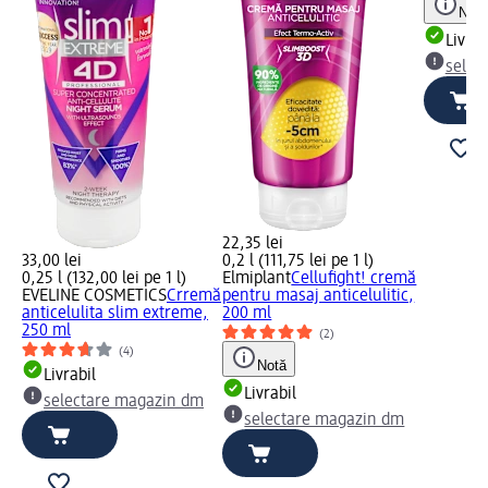
Notă
Livrab
selec
22,35 lei
33,00 lei
0,2 l (111,75 lei pe 1 l)
0,25 l (132,00 lei pe 1 l)
Elmiplant
Cellufight! cremă
EVELINE COSMETICS
Crremă
pentru masaj anticelulitic,
anticelulita slim extreme,
200 ml
250 ml
(2)
(4)
Notă
Livrabil
Livrabil
selectare magazin dm
selectare magazin dm