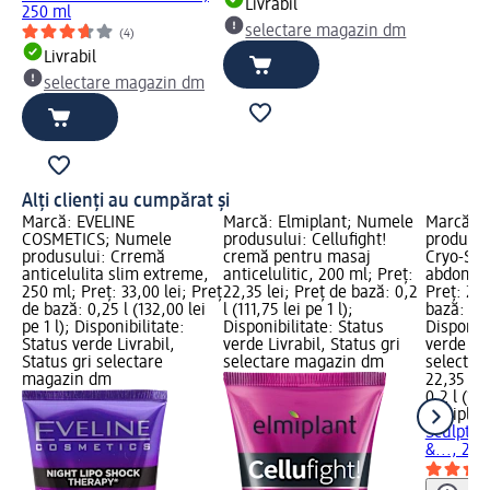
Livrabil
250 ml
selectare magazin dm
(4)
Livrabil
selectare magazin dm
Alți clienți au cumpărat și
Marcă: EVELINE
Marcă: Elmiplant; Numele
Marcă: E
COSMETICS; Numele
produsului: Cellufight!
produsulu
produsului: Crremă
cremă pentru masaj
Cryo-Scu
anticelulita slim extreme,
anticelulitic, 200 ml; Preț:
abdomen 
250 ml; Preț: 33,00 lei; Preț
22,35 lei; Preț de bază: 0,2
Preț: 22,
de bază: 0,25 l (132,00 lei
l (111,75 lei pe 1 l);
bază: 0,2 
pe 1 l); Disponibilitate:
Disponibilitate: Status
Disponibi
Status verde Livrabil,
verde Livrabil, Status gri
verde Liv
Status gri selectare
selectare magazin dm
selectar
magazin dm
22,35 lei
0,2 l (111
Elmiplan
Sculpt g
&..., 200