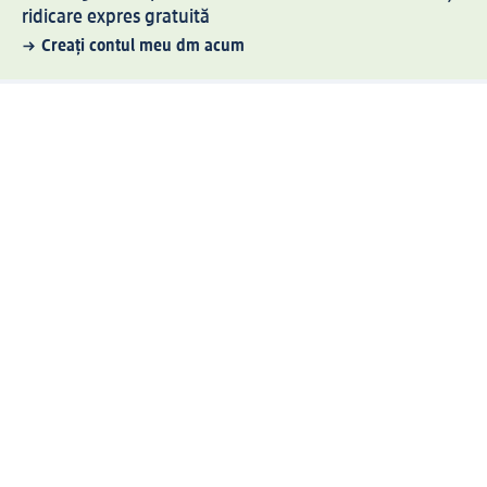
ridicare expres gratuită
Creați contul meu dm acum
Ajutor
Avantaje și Servicii
Relații clienți
Livrare și transport
Returnare și schimb
Compania dm
Compania
Responsabilitate
Carieră
Presă
Structura corporativă
Universul produselor dm
Lumea dm