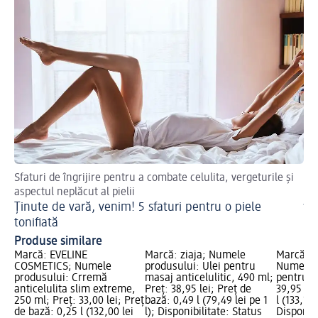
Sfaturi de îngrijire pentru a combate celulita, vergeturile și
Rut
aspectul neplăcut al pielii
Sf
Ținute de vară, venim! 5 sfaturi pentru o piele
în
tonifiată
Produse similare
Marcă: EVELINE
Marcă: ziaja; Numele
Marcă: 
COSMETICS; Numele
produsului: Ulei pentru
Numele p
produsului: Crremă
masaj anticelulitic, 490 ml;
pentru c
anticelulita slim extreme,
Preț: 38,95 lei; Preț de
39,95 lei
250 ml; Preț: 33,00 lei; Preț
bază: 0,49 l (79,49 lei pe 1
l (133,17 
de bază: 0,25 l (132,00 lei
l); Disponibilitate: Status
Disponibi