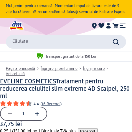
Mulțumim pentru comandă. Momentan timpul de livrare este de 5
zile lucrătoare. Vă recomandăm să folosiți serviciul de Ridicare Expres
Căutare
Transport gratuit de la 150 Lei
Pagina principală
Îngrijire și parfumerie
Îngrijire corp
Anticelulită
EVELINE COSMETICS
Tratament pentru
reducerea celulitei slim extreme 4D Scalpel, 250
ml
4.4
(
16 Recenzii
)
37,75 lei
0,25 l (151,00 lei pe 1 l)
Inclusiv TVA plus
transport