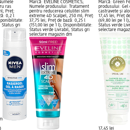
 Numele
Marcă: EVELINE COSMETICS;
Marcă: Green F
ru ras
Numele produsului: Tratament
produsului: Gel 
l; Preț:
pentru reducerea celulitei slim
castravete și al
ă: 0,2 l
extreme 4D Scalpel, 250 ml; Preț:
17,45 lei; Preț d
sponibilitate:
37,75 lei; Preț de bază: 0,25 l
(69,80 lei pe 1 l)
, Status gri
(151,00 lei pe 1 l); Disponibilitate:
Status verde Livr
Status verde Livrabil, Status gri
selectare maga
selectare magazin dm
dm
)
17,45 lei