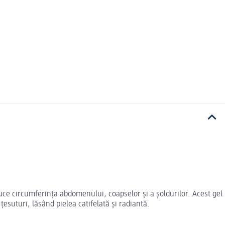
uce circumferința abdomenului, coapselor și a șoldurilor. Acest gel
esuturi, lăsând pielea catifelată și radiantă.