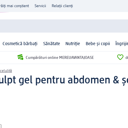
răiți mai conștient
Servicii
Relații clienți
Cosmetică bărbați
Sănătate
Nutriție
Bebe și copii
Îngrij
Cumpărături online MEREUAVANTAJOASE
d
celulită
culpt gel pentru abdomen & ș