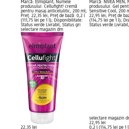
Marcă: Elmiplant; Numele
Marcă: NIVEA MEN;
produsului: Cellufight! cremă
produsului: Gel pent
pentru masaj anticelulitic, 200 ml;
Sensitive Cool, 200 m
Preț: 22,35 lei; Preț de bază: 0,2 l
22,95 lei; Preț de baz
(111,75 lei pe 1 l); Disponibilitate:
(114,75 lei pe 1 l); Di
Status verde Livrabil, Status gri
Status verde Livrabil
selectare magazin dm
selectare magazin 
22,95 lei
22,35 lei
0,2 l (114,75 lei pe 1 l