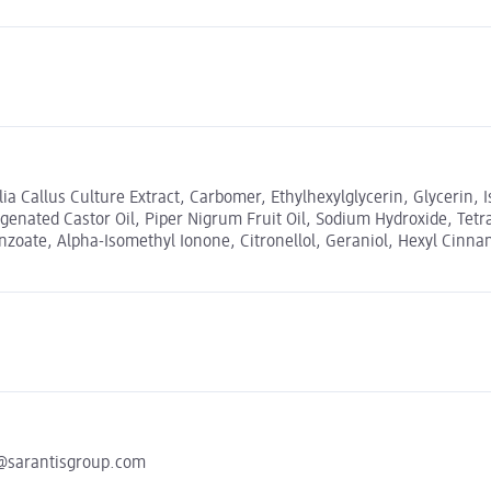
lia Callus Culture Extract, Carbomer, Ethylhexylglycerin, Glycerin, 
enated Castor Oil, Piper Nigrum Fruit Oil, Sodium Hydroxide, Tetra
ate, Alpha-Isomethyl Ionone, Citronellol, Geraniol, Hexyl Cinnama
y@sarantisgroup.com