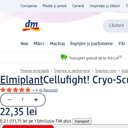
Compania
Media și presă
Carieră
Inspirație și sfaturi
T
Căutare
Nou
Mărci
Machiaj
Îngrijire și parfumerie
Păr
(1)
Transport gratuit de la 150 Lei
Pagina principală
Îngrijire și parfumerie
Îngrijire corp
Anti
Elmiplant
Cellufight! Cryo-S
4.8
(
6 Recenzii
)
22,35 lei
0,2 l (111,75 lei pe 1 l)
Inclusiv TVA plus
transport