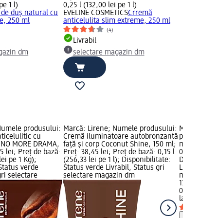
pe 1 l)
0,25 l (132,00 lei pe 1 l)
 de duș natural cu
EVELINE COSMETICS
Crremă
oe, 250 ml
anticelulita slim extreme, 250 ml
(4)
Livrabil
gazin dm
selectare magazin dm
Numele produsului:
Marcă: Lirene; Numele produsului:
Marcă: lact
ticelulitic cu
Cremă iluminatoare autobronzantă
produsului: 
ea NO MORE DRAMA,
față și corp Coconut Shine, 150 ml;
ml; Preț: 17
5 lei; Preț de bază:
Preț: 38,45 lei; Preț de bază: 0,15 l
0,6 l (29,92 
lei pe 1 Kg);
(256,33 lei pe 1 l); Disponibilitate:
Disponibilit
 Status verde
Status verde Livrabil, Status gri
Livrabil, St
gri selectare
selectare magazin dm
magazin d
17,95 lei
0,6 l (29,92 
lactovit
Gel 