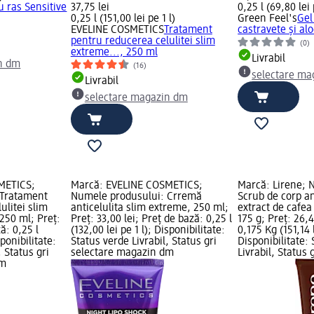
u ras Sensitive
37,75 lei
0,25 l (69,80 lei 
0,25 l (151,00 lei pe 1 l)
Green Feel's
Gel
EVELINE COSMETICS
Tratament
castravete și al
pentru reducerea celulitei slim
(0)
extreme..., 250 ml
Livrabil
n dm
(16)
selectare ma
Livrabil
selectare magazin dm
METICS;
Marcă: EVELINE COSMETICS;
Marcă: Lirene; 
 Tratament
Numele produsului: Crremă
Scrub de corp an
ulitei slim
anticelulita slim extreme, 250 ml;
extract de caf
250 ml; Preț:
Preț: 33,00 lei; Preț de bază: 0,25 l
175 g; Preț: 26,4
ă: 0,25 l
(132,00 lei pe 1 l); Disponibilitate:
0,175 Kg (151,14 
sponibilitate:
Status verde Livrabil, Status gri
Disponibilitate:
, Status gri
selectare magazin dm
Livrabil, Status 
dm