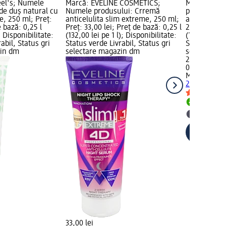
eel's; Numele
Marcă: EVELINE COSMETICS;
Marcă: Mast
de duș natural cu
Numele produsului: Crremă
produsului:
oe, 250 ml; Preț:
anticelulita slim extreme, 250 ml;
antibacteria
e bază: 0,25 l
Preț: 33,00 lei; Preț de bază: 0,25 l
25,95 lei; P
; Disponibilitate:
(132,00 lei pe 1 l); Disponibilitate:
(129,75 lei p
abil, Status gri
Status verde Livrabil, Status gri
Status verde
zin dm
selectare magazin dm
selectare 
25,95 lei
0,2 l (129,75
Mastrelle
Ge
200 ml
Livrabil
selectar
33,00 lei