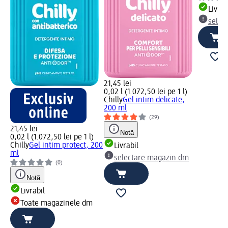
Livrab
selec
21,45 lei
0,02 l (1.072,50 lei pe 1 l)
Chilly
Gel intim delicate,
200 ml
(29)
21,45 lei
Notă
0,02 l (1.072,50 lei pe 1 l)
Chilly
Gel intim protect, 200
Livrabil
ml
selectare magazin dm
(0)
Notă
Livrabil
Toate magazinele dm