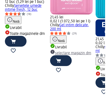
12 buc (1,29 lei pe 1 buc)
Chilly
Șervețele umede
intime fresh, 12 buc
(18)
21,45 lei
0,02 l (1.072,50 lei pe 1 l)
Notă
Chilly
Gel intim delicate,
Livrabil
200 ml
Toate magazinele dm
(29)
21,45 lei
Notă
0,02 l (1.
Chilly
Gel
Livrabil
ml
selectare magazin dm
Notă
Livrab
Toate