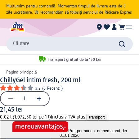
Mulțumim pentru comandă. Momentan timpul de livrare este de 5
zile lucrătoare. Vă recomandăm să folosiți serviciul de Ridicare Expres
Căutare
Transport gratuit de la 150 Lei
Pagina principală
Chilly
Gel intim fresh, 200 ml
3.2
(
6 Recenzii
)
21,45 lei
0,02 l (1.072,50 lei pe 1 l)
Inclusiv TVA plus
transport
Preț permanent dm
nemajorat din
01.01.2026