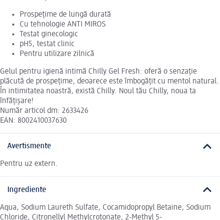
Prospețime de lungă durată
Cu tehnologie ANTI MIROS
Testat ginecologic
pH5, testat clinic
Pentru utilizare zilnică
Gelul pentru igienă intimă Chilly Gel Fresh: oferă o senzație
plăcută de prospețime, deoarece este îmbogățit cu mentol natural.
În intimitatea noastră, există Chilly. Noul tău Chilly, noua ta
înfățișare!
Număr articol dm: 2633426
EAN: 8002410037630
Avertismente
Pentru uz extern.
Ingrediente
Aqua, Sodium Laureth Sulfate, Cocamidopropyl Betaine, Sodium
Chloride, Citronellyl Methylcrotonate, 2-Methyl 5-