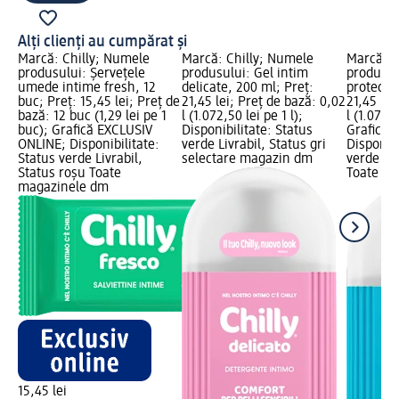
Alți clienți au cumpărat și
Marcă: Chilly; Numele
Marcă: Chilly; Numele
Marcă: C
produsului: Șervețele
produsului: Gel intim
produsul
umede intime fresh, 12
delicate, 200 ml; Preț:
protect, 
buc; Preț: 15,45 lei; Preț de
21,45 lei; Preț de bază: 0,02
21,45 lei
bază: 12 buc (1,29 lei pe 1
l (1.072,50 lei pe 1 l);
l (1.072,5
buc); Grafică EXCLUSIV
Disponibilitate: Status
Grafică 
ONLINE; Disponibilitate:
verde Livrabil, Status gri
Disponibi
Status verde Livrabil,
selectare magazin dm
verde Liv
Status roșu Toate
Toate m
magazinele dm
15,45 lei