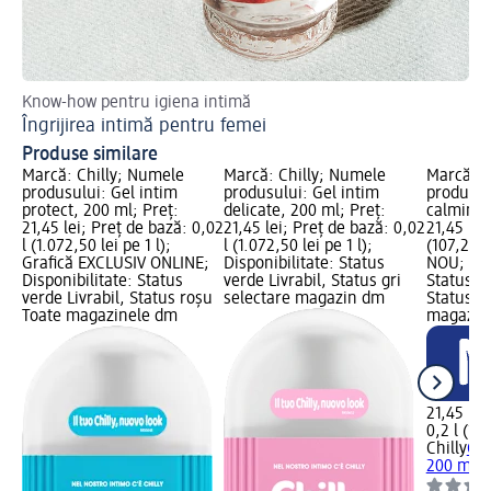
Know-how pentru igiena intimă
Se
Îngrijirea intimă pentru femei
Pr
Produse similare
Marcă: Chilly; Numele
Marcă: Chilly; Numele
Marcă: C
produsului: Gel intim
produsului: Gel intim
produsul
protect, 200 ml; Preț:
delicate, 200 ml; Preț:
calming,
21,45 lei; Preț de bază: 0,02
21,45 lei; Preț de bază: 0,02
21,45 lei
l (1.072,50 lei pe 1 l);
l (1.072,50 lei pe 1 l);
(107,25 l
Grafică EXCLUSIV ONLINE;
Disponibilitate: Status
NOU; Dis
Disponibilitate: Status
verde Livrabil, Status gri
Status ve
verde Livrabil, Status roșu
selectare magazin dm
Status gr
Toate magazinele dm
magazin
21,45 lei
0,2 l (107
Chilly
Gel
200 ml