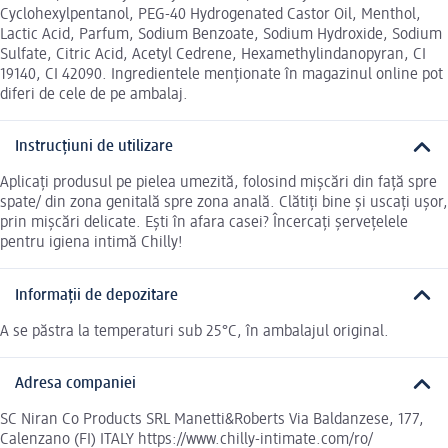
Cyclohexylpentanol, PEG-40 Hydrogenated Castor Oil, Menthol,
Lactic Acid, Parfum, Sodium Benzoate, Sodium Hydroxide, Sodium
Sulfate, Citric Acid, Acetyl Cedrene, Hexamethylindanopyran, CI
19140, CI 42090. Ingredientele menționate în magazinul online pot
diferi de cele de pe ambalaj.
Instrucțiuni de utilizare
Aplicați produsul pe pielea umezită, folosind mișcări din față spre
spate/ din zona genitală spre zona anală. Clătiți bine și uscați ușor,
prin mișcări delicate. Ești în afara casei? Încercați șervețelele
pentru igiena intimă Chilly!
Informații de depozitare
A se păstra la temperaturi sub 25°C, în ambalajul original.
Adresa companiei
SC Niran Co Products SRL Manetti&Roberts Via Baldanzese, 177,
Calenzano (FI) ITALY https://www.chilly-intimate.com/ro/