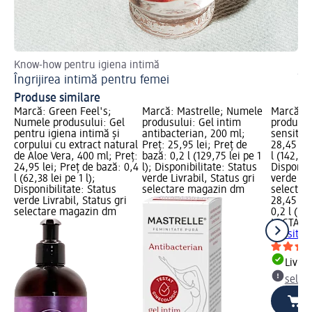
Know-how pentru igiena intimă
Bu
Îngrijirea intimă pentru femei
În
Produse similare
Marcă: Green Feel's;
Marcă: Mastrelle; Numele
Marcă: 
Numele produsului: Gel
produsului: Gel intim
produsul
pentru igiena intimă și
antibacterian, 200 ml;
sensitive
corpului cu extract natural
Preț: 25,95 lei; Preț de
28,45 lei
de Aloe Vera, 400 ml; Preț:
bază: 0,2 l (129,75 lei pe 1
l (142,25 
24,95 lei; Preț de bază: 0,4
l); Disponibilitate: Status
Disponibi
l (62,38 lei pe 1 l);
verde Livrabil, Status gri
verde Liv
Disponibilitate: Status
selectare magazin dm
selectar
verde Livrabil, Status gri
28,45 lei
selectare magazin dm
0,2 l (142
LACTAC
sensitiv
Livrab
selec