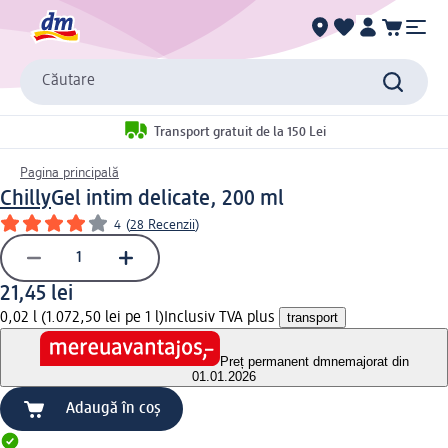
Căutare
Transport gratuit de la 150 Lei
Pagina principală
Chilly
Gel intim delicate, 200 ml
4
(
28 Recenzii
)
21,45 lei
0,02 l (1.072,50 lei pe 1 l)
Inclusiv TVA plus
transport
Preț permanent dm
nemajorat din
01.01.2026
Adaugă în coș