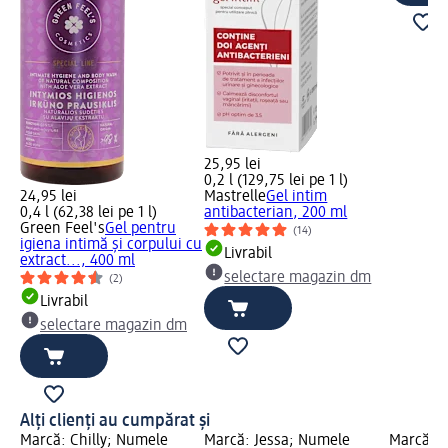
25,95 lei
0,2 l (129,75 lei pe 1 l)
24,95 lei
Mastrelle
Gel intim
0,4 l (62,38 lei pe 1 l)
antibacterian, 200 ml
Green Feel's
Gel pentru
(14)
igiena intimă și corpului cu
Livrabil
extract..., 400 ml
selectare magazin dm
(2)
Livrabil
selectare magazin dm
Alți clienți au cumpărat și
Marcă: Chilly; Numele
Marcă: Jessa; Numele
Marcă: 