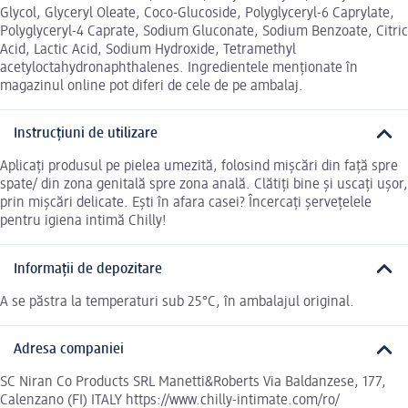
Glycol, Glyceryl Oleate, Coco-Glucoside, Polyglyceryl-6 Caprylate,
Polyglyceryl-4 Caprate, Sodium Gluconate, Sodium Benzoate, Citric
Acid, Lactic Acid, Sodium Hydroxide, Tetramethyl
acetyloctahydronaphthalenes. Ingredientele menționate în
magazinul online pot diferi de cele de pe ambalaj.
Instrucțiuni de utilizare
Aplicați produsul pe pielea umezită, folosind mișcări din față spre
spate/ din zona genitală spre zona anală. Clătiți bine și uscați ușor,
prin mișcări delicate. Ești în afara casei? Încercați șervețelele
pentru igiena intimă Chilly!
Informații de depozitare
A se păstra la temperaturi sub 25°C, în ambalajul original.
Adresa companiei
SC Niran Co Products SRL Manetti&Roberts Via Baldanzese, 177,
Calenzano (FI) ITALY https://www.chilly-intimate.com/ro/