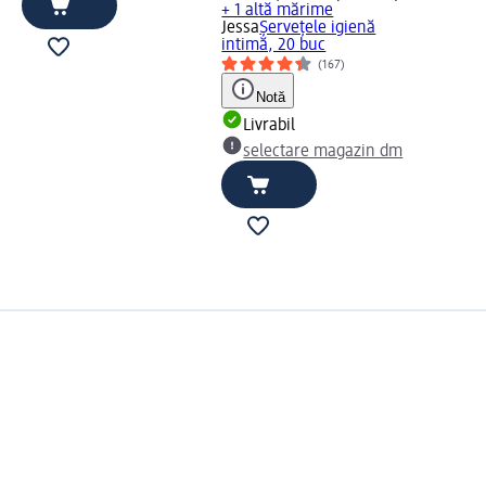
+ 1 altă mărime
Jessa
Șervețele igienă
intimă, 20 buc
(167)
Notă
Livrabil
selectare magazin dm