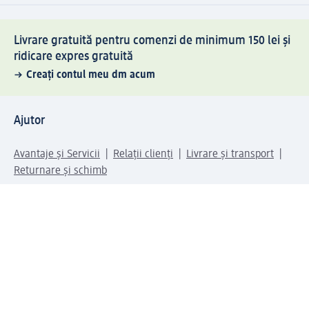
Livrare gratuită pentru comenzi de minimum 150 lei și
ridicare expres gratuită
Creați contul meu dm acum
Ajutor
Avantaje și Servicii
Relații clienți
Livrare și transport
Returnare și schimb
Compania dm
Compania
Responsabilitate
Carieră
Presă
Structura corporativă
Universul produselor dm
Lumea dm