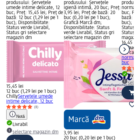
produsului: Șervețele
produsului: Șervețele
produsul
umede intime delicate, 12
igienă intimă, 20 buc; Preț:
normale 
buc; Preț: 15,45 lei; Preț de
3,95 lei; Preț de bază: 20
buc; Preț
bază: 12 buc (1,29 lei pe 1
buc (0,20 lei pe 1 buc);
bază: 20 
buc); Disponibilitate:
Grafică Marcă dm;
buc); Dis
Status verde Livrabil,
Disponibilitate: Status
Status ve
Status gri selectare
verde Livrabil, Status gri
Status gr
magazin dm
selectare magazin dm
magazin
16,45 lei
20 buc (0
We care
normale 
buc
Livrab
selec
15,45 lei
12 buc (1,29 lei pe 1 buc)
Chilly
Șervețele umede
intime delicate, 12 buc
(8)
Notă
Livrabil
selectare magazin dm
3,95 lei
20 buc (0,20 lei pe 1 buc)