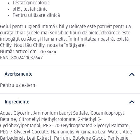
Testat ginecologic
pH5, testat clinic
Pentru utilizare zilnică
Gelul pentru igienă intimă Chilly Delicate este potrivit pentru a
curăța chiar și cele mai sensibile tipuri de piele, deoarece este
îmbogățit cu Aloe și Hamamelis. În intimitatea noastră, există
Chilly. Noul tău Chilly, noua ta înfățișare!
Număr articol dm: 2633424
EAN: 8002410037647
Avertismente
Pentru uz extern.
Ingrediente
Aqua, Glycerin, Ammonium Lauryl Sulfate, Cocamidopropyl
Betaine, Citronellyl Methylcrotonate, 2-Methyl 5-
Cyclohexylpentanol, PEG- 200 Hydrogenated Glyceryl Palmate,
PEG-7 Glyceryl Cocoate, Hamamelis Virginiana Leaf Water, Aloe
Barbadensis Leaf Extract, Parfum, Butylene Glycol, Pentylene