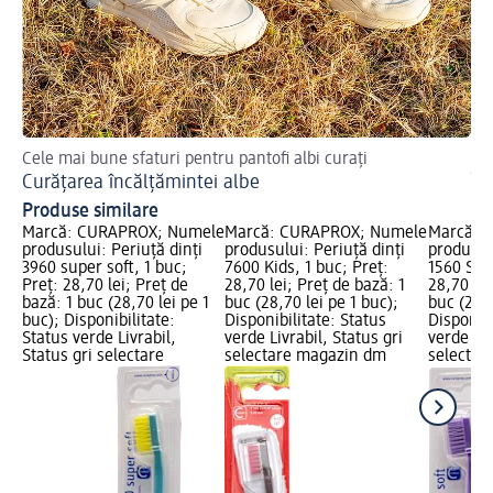
Cele mai bune sfaturi pentru pantofi albi curați
Af
Curățarea încălțămintei albe
În
Produse similare
Marcă: CURAPROX; Numele
Marcă: CURAPROX; Numele
Marcă: 
produsului: Periuță dinți
produsului: Periuță dinți
produsulu
3960 super soft, 1 buc;
7600 Kids, 1 buc; Preț:
1560 Soft
Preț: 28,70 lei; Preț de
28,70 lei; Preț de bază: 1
28,70 lei
bază: 1 buc (28,70 lei pe 1
buc (28,70 lei pe 1 buc);
buc (28,7
buc); Disponibilitate:
Disponibilitate: Status
Disponibi
Status verde Livrabil,
verde Livrabil, Status gri
verde Liv
Status gri selectare
selectare magazin dm
selectar