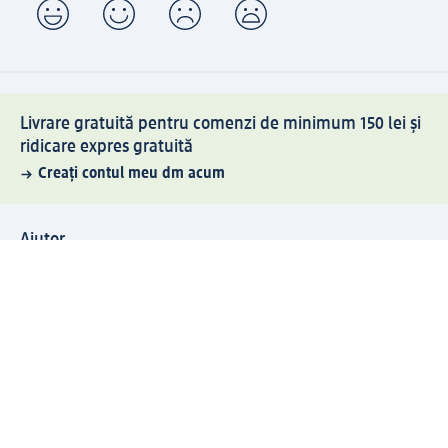
Livrare gratuită pentru comenzi de minimum 150 lei și
ridicare expres gratuită
Creați contul meu dm acum
Ajutor
Avantaje și Servicii
Relații clienți
Livrare și transport
Returnare și schimb
Compania dm
Compania
Responsabilitate
Carieră
Presă
Structura corporativă
Universul produselor dm