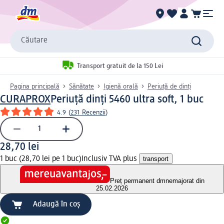
Căutare
Transport gratuit de la 150 Lei
Pagina principală
Sănătate
Igienă orală
Periuță de dinți
CURAPROX
Periuță dinți 5460 ultra soft, 1 buc
4.9
(
231 Recenzii
)
28,70 lei
1 buc (28,70 lei pe 1 buc)
Inclusiv TVA plus
transport
Preț permanent dm
nemajorat din
25.02.2026
Adaugă în coș