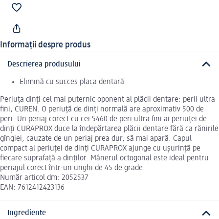
Informații despre produs
Descrierea produsului
Elimină cu succes placa dentară
Periuța dinți cel mai puternic oponent al plăcii dentare: perii ultra
fini, CUREN. O periuță de dinți normală are aproximativ 500 de
peri. Un periaj corect cu cei 5460 de peri ultra fini ai periuței de
dinți CURAPROX duce la îndepărtarea plăcii dentare fără ca rănirile
gîngiei, cauzate de un periaj prea dur, să mai apară. Capul
compact al periuței de dinți CURAPROX ajunge cu ușurință pe
fiecare suprafață a dinților. Mânerul octogonal este ideal pentru
periajul corect într-un unghi de 45 de grade.
Număr articol dm: 2052537
EAN: 7612412423136
Ingrediente