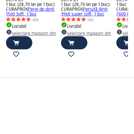
28,70 lei
28,70 lei
28,70 lei
1 buc (28,70 lei pe 1 buc)
1 buc (28,70 lei pe 1 buc)
1 buc (28
CURAPROX
Perie de dinți
CURAPROX
Periuță dinți
CURAPR
1560 Soft, 1 buc
3960 super soft, 1 buc
7600 Kid
(23)
(32)
Livrabil
Livrabil
Livrab
selectare magazin dm
selectare magazin dm
selec