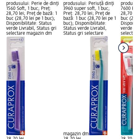
produsului: Perie de dinți
produsului: Periuță dinți
produsulu
1560 Soft, 1 buc; Preț:
3960 super soft, 1 buc;
7600 Kids
28,70 lei; Preț de bază: 1
Preț: 28,70 lei; Preț de
28,70 lei
buc (28,70 lei pe 1 buc);
bază: 1 buc (28,70 lei pe 1
buc (28,7
Disponibilitate: Status
buc); Disponibilitate:
Disponibi
verde Livrabil, Status gri
Status verde Livrabil,
verde Liv
selectare magazin dm
Status gri selectare
selectar
magazin dm