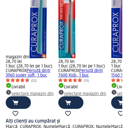
magazin dm
28,70 lei
28,70 lei
28,70 lei
1 buc (28,70 lei pe 1 buc)
1 buc (28,70 lei pe 1 buc)
1 buc (28
CURAPROX
Periuță dinți
CURAPROX
Periuță dinți
CURAPR
3960 super soft, 1 buc
7600 Kids, 1 buc
1560 Soft
(32)
(13)
Livrabil
Livrabil
Livrab
selectare magazin dm
selectare magazin dm
selec
Alți clienți au cumpărat și
Marcă: CURAPROX; Numele
Marcă: CURAPROX; Numele
Marcă: 