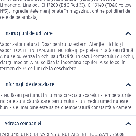
Limonene, Linalool, CI 17200 (D&C Red 33), CI 19140 (FD&C Yellow
N°5). Ingredientele menționate în magazinul online pot diferi de
cele de pe ambalaj.
Instrucțiuni de utilizare
Vaporizator natural. Doar pentru uz extern. Atenție: Lichid și
vapori FOARTE INFLAMABILI! Nu folosiți pe pielea iritată sau rănită.
A nu se pulveriza în ochi sau flacără. În cazul contactului cu ochii,
clătiți imediat. A nu se lăsa la îndemâna copiilor. A se folosi în
termen de 36 de luni de la deschidere.
Informații de depozitare
• Nu lăsați parfumul în lumina directă a soarelui •Temperaturile
ridicate sunt dăunătoare parfumului • Un mediu umed nu este
bun • Cel mai bine este să fie o temperatură constantă a camerei.
Adresa companiei
PARFUMS ULRIC DE VARENS 3, RUE ARSENE HOUSSAYE, 75008