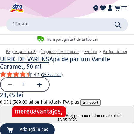
Căutare
Transport gratuit de la 150 Lei
Pagina principală
Îngrijire și parfumerie
Parfum
Parfum femei
ULRIC DE VARENS
Apă de parfum Vanille
Caramel, 50 ml
4.2
(
39 Recenzii
)
28,45 lei
0,05 l (569,00 lei pe 1 l)
Inclusiv TVA plus
transport
Preț permanent dm
nemajorat din
13.05.2026
Adaugă în coș