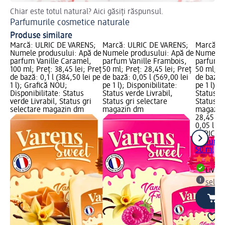
Chiar este totul natural? Aici găsiți răspunsul.
Af
Parfumurile cosmetice naturale
Ap
Produse similare
Marcă: ULRIC DE VARENS;
Marcă: ULRIC DE VARENS;
Marcă: 
Numele produsului: Apă de
Numele produsului: Apă de
Numele p
parfum Vanille Caramel,
parfum Vanille Frambois,
parfum 
100 ml; Preț: 38,45 lei; Preț
50 ml; Preț: 28,45 lei; Preț
50 ml; Pr
de bază: 0,1 l (384,50 lei pe
de bază: 0,05 l (569,00 lei
de bază: 
1 l); Grafică NOU;
pe 1 l); Disponibilitate:
pe 1 l); 
Disponibilitate: Status
Status verde Livrabil,
Status ve
verde Livrabil, Status gri
Status gri selectare
Status gr
selectare magazin dm
magazin dm
magazin
28,45 lei
0,05 l (56
ULRIC D
parfum 
50 ml
Livrab
selec