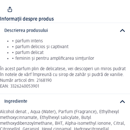
Informații despre produs
Descrierea produsului
• parfum intens
• parfum delicios și captivant
• parfum delicat
• feminin și pentru amplificarea simțurilor
În acest parfum plin de delicatese, vei descoperi un miros pudrat
în notele de vârf împreună cu sirop de zahăr și pudră de vanilie.
Număr articol dm: 2168190
EAN: 3326240053901
Ingrediente
Alcohol denat., Aqua (Water), Parfum (Fragrance), Ethylhexyl
methoxycinnamate, Ethylhexyl salicylate, Butyl
methoxydibenzoylmethane, BHT, Alpha-isomethyl ionone, Citral,
Citronellol, Geraniol, Hexyl cinnamal, Hydroxycitronellal,