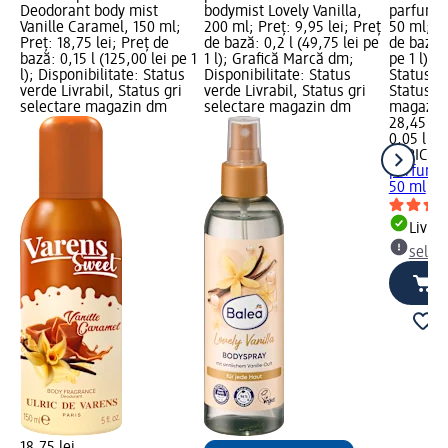
Deodorant body mist
bodymist Lovely Vanilla,
parfum 
Vanille Caramel, 150 ml;
200 ml; Preț: 9,95 lei; Preț
50 ml; Pr
Preț: 18,75 lei; Preț de
de bază: 0,2 l (49,75 lei pe
de bază: 
bază: 0,15 l (125,00 lei pe 1
1 l); Grafică Marcă dm;
pe 1 l); 
l); Disponibilitate: Status
Disponibilitate: Status
Status ve
verde Livrabil, Status gri
verde Livrabil, Status gri
Status gr
selectare magazin dm
selectare magazin dm
magazin
28,45 lei
0,05 l (56
ULRIC D
parfum 
50 ml
Livrab
selec