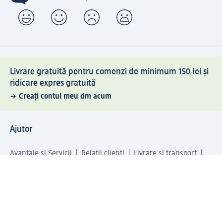
Livrare gratuită pentru comenzi de minimum 150 lei și
ridicare expres gratuită
Creați contul meu dm acum
Ajutor
Avantaje și Servicii
Relații clienți
Livrare și transport
Returnare și schimb
Compania dm
Compania
Responsabilitate
Carieră
Presă