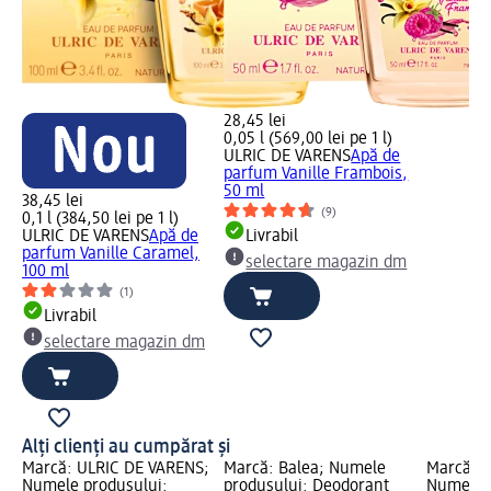
28,45 lei
0,05 l (569,00 lei pe 1 l)
ULRIC DE VARENS
Apă de
parfum Vanille Frambois,
50 ml
38,45 lei
(9)
0,1 l (384,50 lei pe 1 l)
ULRIC DE VARENS
Apă de
Livrabil
parfum Vanille Caramel,
selectare magazin dm
100 ml
(1)
Livrabil
selectare magazin dm
Alți clienți au cumpărat și
Marcă: ULRIC DE VARENS;
Marcă: Balea; Numele
Marcă: 
Numele produsului:
produsului: Deodorant
Numele p