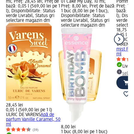
ml; Preț: 28,45 lei; Preț de
01 Cake My Day, 10 ml;
Pomme D
bază: 0,05 l (569,00 lei pe 1
Preț: 8,00 lei; Preț de bază:
Preț: 18,
l); Disponibilitate: Status
1 buc (8,00 lei pe 1 buc);
bază: 0,1
verde Livrabil, Status gri
Disponibilitate: Status
l); Dispo
selectare magazin dm
verde Livrabil, Status gri
verde Liv
selectare magazin dm
selectar
18,75 lei
0,15 l (12
ULRIC D
VARENS
D
mist Po
ml
Livrab
selec
28,45 lei
0,05 l (569,00 lei pe 1 l)
ULRIC DE VARENS
Apă de
parfum Vanille Caramel, 50
ml
8,00 lei
(39)
1 buc (8,00 lei pe 1 buc)