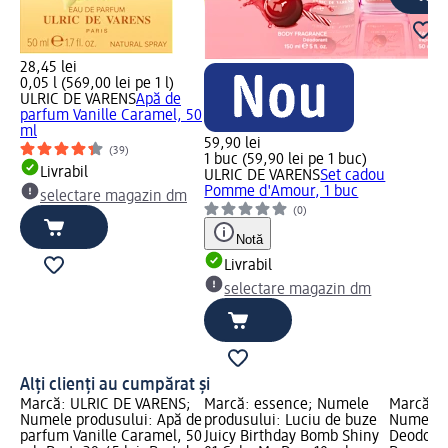
28,45 lei
0,05 l (569,00 lei pe 1 l)
ULRIC DE VARENS
Apă de
parfum Vanille Caramel, 50
ml
59,90 lei
(39)
1 buc (59,90 lei pe 1 buc)
Livrabil
ULRIC DE VARENS
Set cadou
Pomme d'Amour, 1 buc
selectare magazin dm
(0)
Notă
Livrabil
selectare magazin dm
Alți clienți au cumpărat și
Marcă: ULRIC DE VARENS;
Marcă: essence; Numele
Marcă: 
Numele produsului: Apă de
produsului: Luciu de buze
Numele p
parfum Vanille Caramel, 50
Juicy Birthday Bomb Shiny
Deodoran