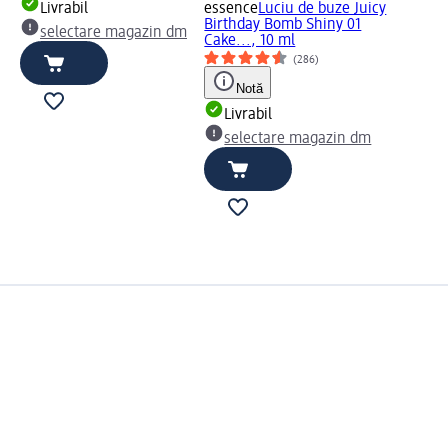
Livrabil
essence
Luciu de buze Juicy
Birthday Bomb Shiny 01
selectare magazin dm
Cake..., 10 ml
(286)
Notă
Livrabil
selectare magazin dm