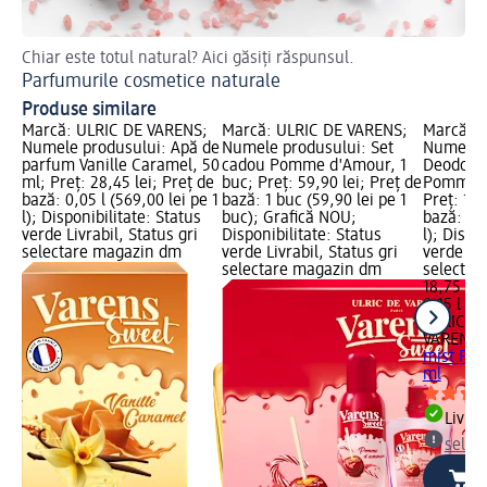
Chiar este totul natural? Aici găsiți răspunsul.
Af
Parfumurile cosmetice naturale
Ap
Produse similare
Marcă: ULRIC DE VARENS;
Marcă: ULRIC DE VARENS;
Marcă: 
Numele produsului: Apă de
Numele produsului: Set
Numele p
parfum Vanille Caramel, 50
cadou Pomme d'Amour, 1
Deodoran
ml; Preț: 28,45 lei; Preț de
buc; Preț: 59,90 lei; Preț de
Pomme D
bază: 0,05 l (569,00 lei pe 1
bază: 1 buc (59,90 lei pe 1
Preț: 18,
l); Disponibilitate: Status
buc); Grafică NOU;
bază: 0,1
verde Livrabil, Status gri
Disponibilitate: Status
l); Dispo
selectare magazin dm
verde Livrabil, Status gri
verde Liv
selectare magazin dm
selectar
18,75 lei
0,15 l (12
ULRIC D
VARENS
D
mist Po
ml
Livrab
selec