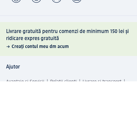
Livrare gratuită pentru comenzi de minimum 150 lei și
ridicare expres gratuită
Creați contul meu dm acum
Ajutor
Avantaje și Servicii
Relații clienți
Livrare și transport
Returnare și schimb
Compania dm
Compania
Responsabilitate
Carieră
Presă
Structura corporativă
Universul produselor dm