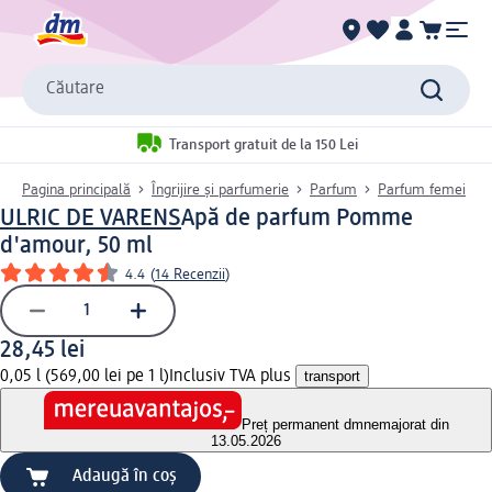
Căutare
Transport gratuit de la 150 Lei
Pagina principală
Îngrijire și parfumerie
Parfum
Parfum femei
ULRIC DE VARENS
Apă de parfum Pomme
d'amour, 50 ml
4.4
(
14 Recenzii
)
28,45 lei
0,05 l (569,00 lei pe 1 l)
Inclusiv TVA plus
transport
Preț permanent dm
nemajorat din
13.05.2026
Adaugă în coș