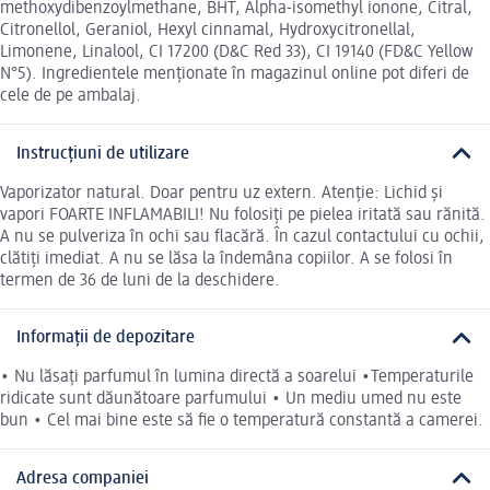
methoxydibenzoylmethane, BHT, Alpha-isomethyl ionone, Citral,
Citronellol, Geraniol, Hexyl cinnamal, Hydroxycitronellal,
Limonene, Linalool, CI 17200 (D&C Red 33), CI 19140 (FD&C Yellow
N°5). Ingredientele menționate în magazinul online pot diferi de
cele de pe ambalaj.
Instrucțiuni de utilizare
Vaporizator natural. Doar pentru uz extern. Atenție: Lichid și
vapori FOARTE INFLAMABILI! Nu folosiți pe pielea iritată sau rănită.
A nu se pulveriza în ochi sau flacără. În cazul contactului cu ochii,
clătiți imediat. A nu se lăsa la îndemâna copiilor. A se folosi în
termen de 36 de luni de la deschidere.
Informații de depozitare
• Nu lăsați parfumul în lumina directă a soarelui •Temperaturile
ridicate sunt dăunătoare parfumului • Un mediu umed nu este
bun • Cel mai bine este să fie o temperatură constantă a camerei.
Adresa companiei