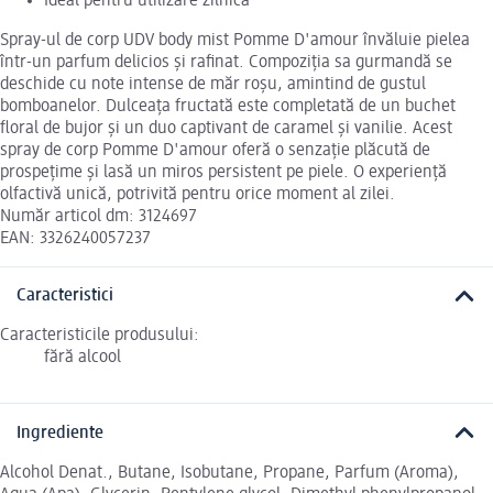
Ideal pentru utilizare zilnică
Spray-ul de corp UDV body mist Pomme D'amour învăluie pielea
într-un parfum delicios și rafinat. Compoziția sa gurmandă se
deschide cu note intense de măr roșu, amintind de gustul
bomboanelor. Dulceața fructată este completată de un buchet
floral de bujor și un duo captivant de caramel și vanilie. Acest
spray de corp Pomme D'amour oferă o senzație plăcută de
prospețime și lasă un miros persistent pe piele. O experiență
olfactivă unică, potrivită pentru orice moment al zilei.
Număr articol dm: 3124697
EAN: 3326240057237
Caracteristici
Caracteristicile produsului:
fără alcool
Ingrediente
Alcohol Denat., Butane, Isobutane, Propane, Parfum (Aroma),