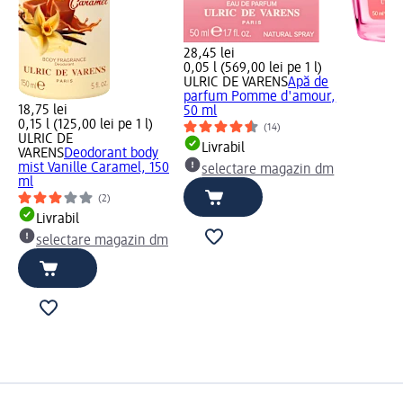
28,45 lei
0,05 l (569,00 lei pe 1 l)
ULRIC DE VARENS
Apă de
parfum Pomme d'amour,
18,75 lei
50 ml
0,15 l (125,00 lei pe 1 l)
(14)
ULRIC DE
Livrabil
VARENS
Deodorant body
mist Vanille Caramel, 150
selectare magazin dm
ml
(2)
Livrabil
selectare magazin dm