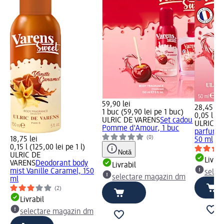
59,90 lei
28,45 lei
1 buc (59,90 lei pe 1 buc)
0,05 l (56
ULRIC DE VARENS
Set cadou
ULRIC D
Pomme d'Amour, 1 buc
parfum 
(0)
18,75 lei
50 ml
0,15 l (125,00 lei pe 1 l)
Notă
ULRIC DE
Livrab
VARENS
Deodorant body
Livrabil
mist Vanille Caramel, 150
selec
selectare magazin dm
ml
(2)
Livrabil
selectare magazin dm