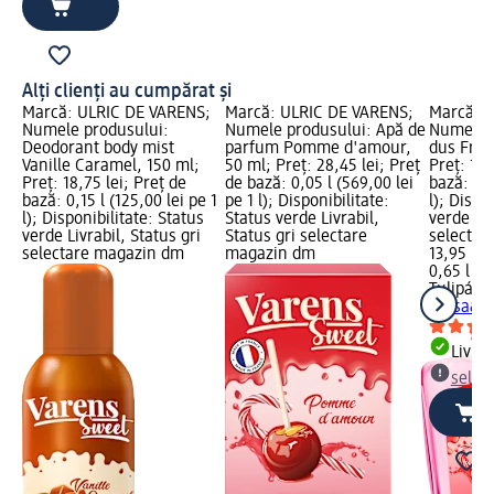
Alți clienți au cumpărat și
Marcă: ULRIC DE VARENS;
Marcă: ULRIC DE VARENS;
Marcă: T
Numele produsului:
Numele produsului: Apă de
Numele p
Deodorant body mist
parfum Pomme d'amour,
dus Fres
Vanille Caramel, 150 ml;
50 ml; Preț: 28,45 lei; Preț
Preț: 13,
Preț: 18,75 lei; Preț de
de bază: 0,05 l (569,00 lei
bază: 0,6
bază: 0,15 l (125,00 lei pe 1
pe 1 l); Disponibilitate:
l); Dispo
l); Disponibilitate: Status
Status verde Livrabil,
verde Liv
verde Livrabil, Status gri
Status gri selectare
selectar
selectare magazin dm
magazin dm
13,95 lei
0,65 l (21
Tulipán 
Fresa&Na
Livrab
selec