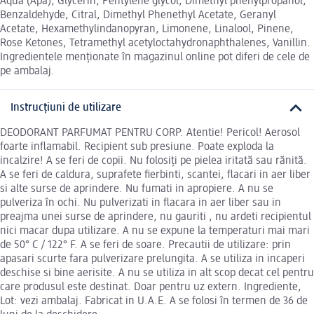
Aqua (Apa), Glycerin, Pentylene glycol, Dimethyl phenylpropanol,
Benzaldehyde, Citral, Dimethyl Phenethyl Acetate, Geranyl
Acetate, Hexamethylindanopyran, Limonene, Linalool, Pinene,
Rose Ketones, Tetramethyl acetyloctahydronaphthalenes, Vanillin.
Ingredientele menționate în magazinul online pot diferi de cele de
pe ambalaj.
Instrucțiuni de utilizare
DEODORANT PARFUMAT PENTRU CORP. Atentie! Pericol! Aerosol
foarte inflamabil. Recipient sub presiune. Poate exploda la
incalzire! A se feri de copii. Nu folosiți pe pielea iritată sau rănită.
A se feri de caldura, suprafete fierbinti, scantei, flacari in aer liber
si alte surse de aprindere. Nu fumati in apropiere. A nu se
pulveriza în ochi. Nu pulverizati in flacara in aer liber sau in
preajma unei surse de aprindere, nu gauriti , nu ardeti recipientul
nici macar dupa utilizare. A nu se expune la temperaturi mai mari
de 50° C / 122° F. A se feri de soare. Precautii de utilizare: prin
apasari scurte fara pulverizare prelungita. A se utiliza in incaperi
deschise si bine aerisite. A nu se utiliza in alt scop decat cel pentru
care produsul este destinat. Doar pentru uz extern. Ingrediente,
Lot: vezi ambalaj. Fabricat in U.A.E. A se folosi în termen de 36 de