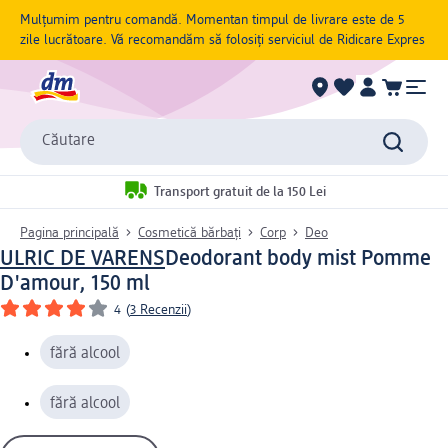
Mulțumim pentru comandă. Momentan timpul de livrare este de 5
zile lucrătoare. Vă recomandăm să folosiți serviciul de Ridicare Expres
Căutare
Transport gratuit de la 150 Lei
Pagina principală
Cosmetică bărbați
Corp
Deo
ULRIC DE VARENS
Deodorant body mist Pomme
D'amour, 150 ml
4
(
3 Recenzii
)
fără alcool
fără alcool