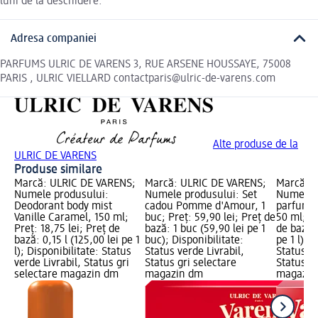
luni de la deschidere.
Adresa companiei
PARFUMS ULRIC DE VARENS 3, RUE ARSENE HOUSSAYE, 75008
PARIS , ULRIC VIELLARD contactparis@ulric-de-varens.com
Alte produse de la
ULRIC DE VARENS
Produse similare
Marcă: ULRIC DE VARENS;
Marcă: ULRIC DE VARENS;
Marcă: 
Numele produsului:
Numele produsului: Set
Numele p
Deodorant body mist
cadou Pomme d'Amour, 1
parfum 
Vanille Caramel, 150 ml;
buc; Preț: 59,90 lei; Preț de
50 ml; Pr
Preț: 18,75 lei; Preț de
bază: 1 buc (59,90 lei pe 1
de bază: 
bază: 0,15 l (125,00 lei pe 1
buc); Disponibilitate:
pe 1 l); 
l); Disponibilitate: Status
Status verde Livrabil,
Status ve
verde Livrabil, Status gri
Status gri selectare
Status gr
selectare magazin dm
magazin dm
magazin