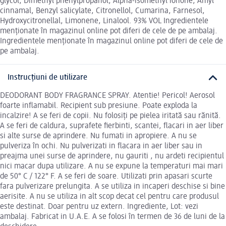
glycol, Dimethyl phenylpropanol, Alpha-isomethyl ionone, Amyl
cinnamal, Benzyl salicylate, Citronellol, Cumarina, Farnesol,
Hydroxycitronellal, Limonene, Linalool. 93% VOL Ingredientele
menționate în magazinul online pot diferi de cele de pe ambalaj.
Ingredientele menționate în magazinul online pot diferi de cele de
pe ambalaj.
Instrucțiuni de utilizare
DEODORANT BODY FRAGRANCE SPRAY. Atentie! Pericol! Aerosol
foarte inflamabil. Recipient sub presiune. Poate exploda la
incalzire! A se feri de copii. Nu folosiți pe pielea iritată sau rănită.
A se feri de caldura, suprafete fierbinti, scantei, flacari in aer liber
si alte surse de aprindere. Nu fumati in apropiere. A nu se
pulveriza în ochi. Nu pulverizati in flacara in aer liber sau in
preajma unei surse de aprindere, nu gauriti , nu ardeti recipientul
nici macar dupa utilizare. A nu se expune la temperaturi mai mari
de 50° C / 122° F. A se feri de soare. Utilizati prin apasari scurte
fara pulverizare prelungita. A se utiliza in incaperi deschise si bine
aerisite. A nu se utiliza in alt scop decat cel pentru care produsul
este destinat. Doar pentru uz extern. Ingrediente, Lot: vezi
ambalaj. Fabricat in U.A.E. A se folosi în termen de 36 de luni de la