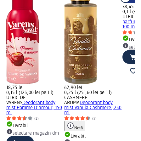
38,45 lei
0,1 l (384
ULRIC D
parfum V
100 ml
Livrab
selec
18,75 lei
62,90 lei
0,15 l (125,00 lei pe 1 l)
0,25 l (251,60 lei pe 1 l)
ULRIC DE
CASHMERE
VARENS
Deodorant body
AROMA
Deodorant body
mist Pomme D'amour, 150
mist Vanilla Cashmere, 250
ml
ml
(2)
(5)
Livrabil
Notă
selectare magazin dm
Livrabil