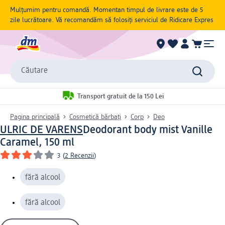
Mulțumim pentru comandă. Momentan timpul de livrare este de 5
zile lucrătoare. Vă recomandăm să folosiți serviciul de Ridicare Expres
Căutare
Transport gratuit de la 150 Lei
Pagina principală
Cosmetică bărbați
Corp
Deo
ULRIC DE VARENS
Deodorant body mist Vanille
Caramel, 150 ml
3
(
2 Recenzii
)
fără alcool
fără alcool