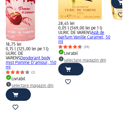
28,45 lei
0,05 l (569,00 lei pe 1 l)
ULRIC DE VARENS
Apă de
parfum Vanille Caramel, 50
ml
18,75 lei
(39)
0,15 l (125,00 lei pe 1 l)
ULRIC DE
Livrabil
VARENS
Deodorant body
selectare magazin dm
mist Pomme D'amour, 150
ml
(2)
Livrabil
selectare magazin dm