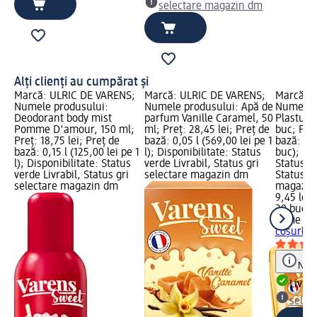
selectare magazin dm
Alți clienți au cumpărat și
Marcă: ULRIC DE VARENS;
Marcă: ULRIC DE VARENS;
Marcă: Se
Numele produsului:
Numele produsului: Apă de
Numele p
Deodorant body mist
parfum Vanille Caramel, 50
Plasturi 
Pomme D'amour, 150 ml;
ml; Preț: 28,45 lei; Preț de
buc; Preț
Preț: 18,75 lei; Preț de
bază: 0,05 l (569,00 lei pe 1
bază: 20 
bază: 0,15 l (125,00 lei pe 1
l); Disponibilitate: Status
buc); Dis
l); Disponibilitate: Status
verde Livrabil, Status gri
Status ve
verde Livrabil, Status gri
selectare magazin dm
Status gr
selectare magazin dm
magazin
9,45 lei
20 buc (0
Selfie Pr
coșuri, 
Notă
Livrab
selec