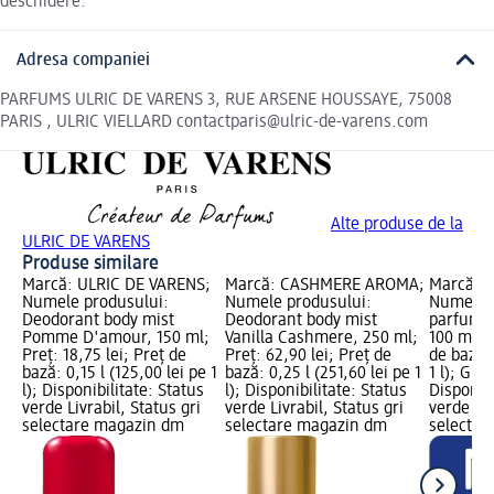
deschidere.
Adresa companiei
PARFUMS ULRIC DE VARENS 3, RUE ARSENE HOUSSAYE, 75008
PARIS , ULRIC VIELLARD contactparis@ulric-de-varens.com
Alte produse de la
ULRIC DE VARENS
Produse similare
Marcă: ULRIC DE VARENS;
Marcă: CASHMERE AROMA;
Marcă: 
Numele produsului:
Numele produsului:
Numele p
Deodorant body mist
Deodorant body mist
parfum V
Pomme D'amour, 150 ml;
Vanilla Cashmere, 250 ml;
100 ml; P
Preț: 18,75 lei; Preț de
Preț: 62,90 lei; Preț de
de bază: 
bază: 0,15 l (125,00 lei pe 1
bază: 0,25 l (251,60 lei pe 1
1 l); Gra
l); Disponibilitate: Status
l); Disponibilitate: Status
Disponibi
verde Livrabil, Status gri
verde Livrabil, Status gri
verde Liv
selectare magazin dm
selectare magazin dm
selectar