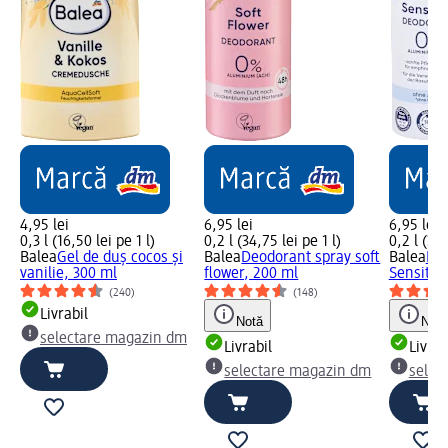
4,95 lei
6,95 lei
6,95 lei
0,3 l (16,50 lei pe 1 l)
0,2 l (34,75 lei pe 1 l)
0,2 l (34,
Balea
Gel de duș cocos și
Balea
Deodorant spray soft
Balea
Deo
vanilie, 300 ml
flower, 200 ml
Sensitiv
(240)
(148)
Livrabil
Notă
Notă
selectare magazin dm
Livrabil
Livrab
selectare magazin dm
selec