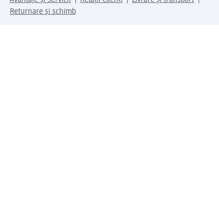
Returnare și schimb
Compania dm
Compania
Responsabilitate
Carieră
Presă
Structura corporativă
Universul produselor dm
Lumea dm
Metode de plată