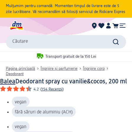
Mulțumim pentru comandă. Momentan timpul de livrare este de 5
zile lucrătoare. Vă recomandăm să folosiți serviciul de Ridicare Expres
Căutare
Transport gratuit de la 150 Lei
Pagina principală
Îngrijire și parfumerie
Îngrijire corp
Deodorant
Balea
Deodorant spray cu vanilie&cocos, 200 ml
4.2
(
154 Recenzii
)
vegan
fără săruri de aluminiu (ACH)
vegan