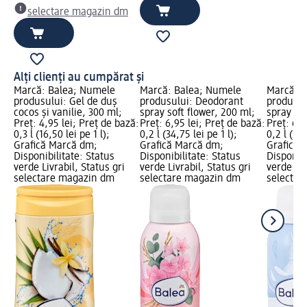
selectare magazin dm
Alți clienți au cumpărat și
Marcă: Balea; Numele
Marcă: Balea; Numele
Marcă: B
produsului: Gel de duș
produsului: Deodorant
produsul
cocos și vanilie, 300 ml;
spray soft flower, 200 ml;
spray Se
Preț: 4,95 lei; Preț de bază:
Preț: 6,95 lei; Preț de bază:
Preț: 6,9
0,3 l (16,50 lei pe 1 l);
0,2 l (34,75 lei pe 1 l);
0,2 l (34,
Grafică Marcă dm;
Grafică Marcă dm;
Grafică 
Disponibilitate: Status
Disponibilitate: Status
Disponibi
verde Livrabil, Status gri
verde Livrabil, Status gri
verde Liv
selectare magazin dm
selectare magazin dm
selectar