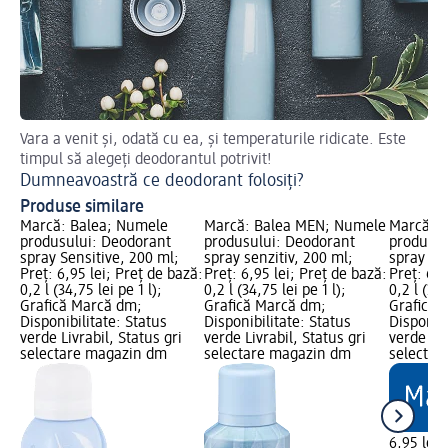
Vara a venit și, odată cu ea, și temperaturile ridicate. Este
De
timpul să alegeți deodorantul potrivit!
De
Dumneavoastră ce deodorant folosiți?
Produse similare
Marcă: Balea; Numele
Marcă: Balea MEN; Numele
Marcă: B
produsului: Deodorant
produsului: Deodorant
produsul
spray Sensitive, 200 ml;
spray senzitiv, 200 ml;
spray Ex
Preț: 6,95 lei; Preț de bază:
Preț: 6,95 lei; Preț de bază:
Preț: 6,9
0,2 l (34,75 lei pe 1 l);
0,2 l (34,75 lei pe 1 l);
0,2 l (34,
Grafică Marcă dm;
Grafică Marcă dm;
Grafică 
Disponibilitate: Status
Disponibilitate: Status
Disponibi
verde Livrabil, Status gri
verde Livrabil, Status gri
verde Liv
selectare magazin dm
selectare magazin dm
selectar
6,95 lei