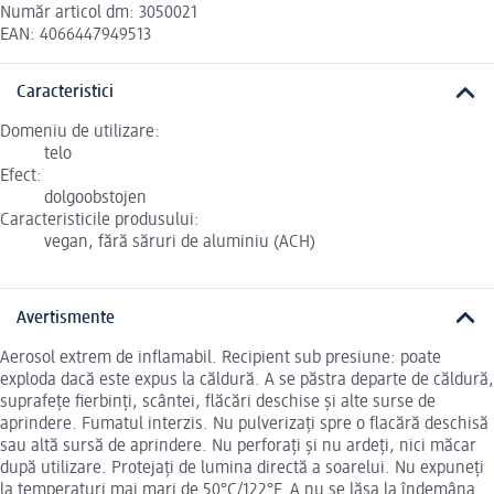
Număr articol dm: 3050021
EAN: 4066447949513
Caracteristici
Domeniu de utilizare:
telo
Efect:
dolgoobstojen
Caracteristicile produsului:
vegan, fără săruri de aluminiu (ACH)
Avertismente
Aerosol extrem de inflamabil. Recipient sub presiune: poate
exploda dacă este expus la căldură. A se păstra departe de căldură,
suprafețe fierbinți, scântei, flăcări deschise și alte surse de
aprindere. Fumatul interzis. Nu pulverizați spre o flacără deschisă
sau altă sursă de aprindere. Nu perforați și nu ardeți, nici măcar
după utilizare. Protejați de lumina directă a soarelui. Nu expuneți
la temperaturi mai mari de 50°C/122°F. A nu se lăsa la îndemâna