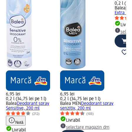
0,2 l (34,
Balea
Deo
Extra Dr
Livrab
selec
6,95 lei
6,95 lei
0,2 l (34,75 lei pe 1 l)
0,2 l (34,75 lei pe 1 l)
Balea
Deodorant spray
Balea MEN
Deodorant spray
Sensitive, 200 ml
senzitiv, 200 ml
(212)
(103)
Livrabil
Notă
selectare magazin dm
Livrabil