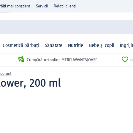
răiți mai conștient
Servicii
Relații clienți
Cosmetică bărbați
Sănătate
Nutriție
Bebe și copii
Îngrij
Cumpărături online MEREUAVANTAJOASE
d
dorant
lower, 200 ml