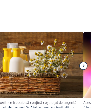
eriți ce trebuie să conțină coșulețul de urgență
Aceste produse