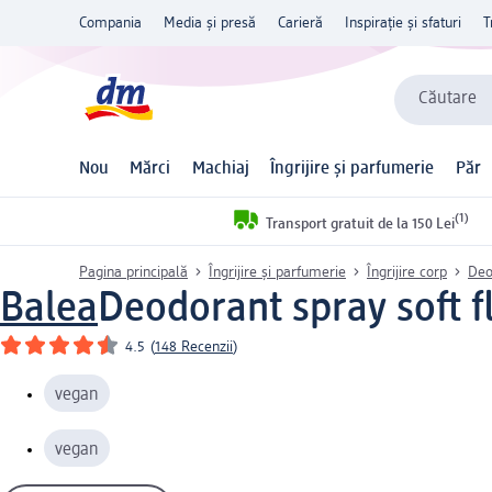
Compania
Media și presă
Carieră
Inspirație și sfaturi
T
Căutare
Nou
Mărci
Machiaj
Îngrijire și parfumerie
Păr
(1)
Transport gratuit de la 150 Lei
Pagina principală
Îngrijire și parfumerie
Îngrijire corp
Deo
Balea
Deodorant spray soft f
4.5
(
148 Recenzii
)
vegan
vegan