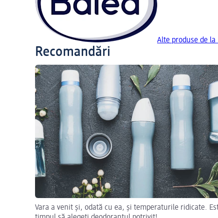
Alte produse de la
Recomandări
Vara a venit și, odată cu ea, și temperaturile ridicate. Es
timpul să alegeți deodorantul potrivit!