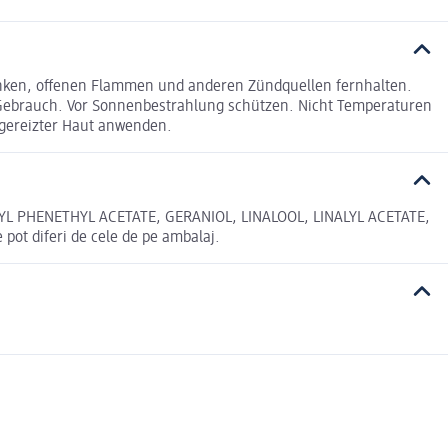
unken, offenen Flammen und anderen Zündquellen fernhalten.
 Gebrauch. Vor Sonnenbestrahlung schützen. Nicht Temperaturen
r gereizter Haut anwenden.
L PHENETHYL ACETATE, GERANIOL, LINALOOL, LINALYL ACETATE,
 diferi de cele de pe ambalaj.