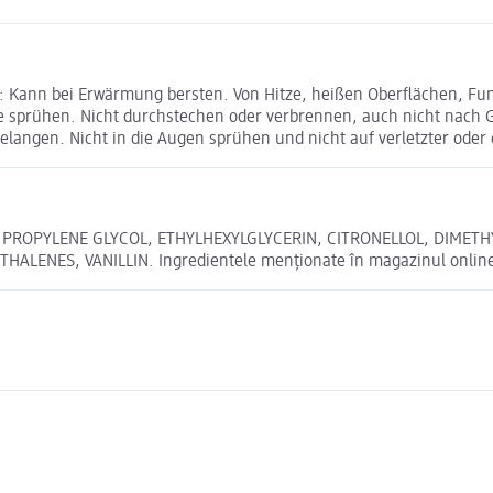
k: Kann bei Erwärmung bersten. Von Hitze, heißen Oberflächen, F
e sprühen. Nicht durchstechen oder verbrennen, auch nicht nach
gelangen. Nicht in die Augen sprühen und nicht auf verletzter ode
 PROPYLENE GLYCOL, ETHYLHEXYLGLYCERIN, CITRONELLOL, DIMETHY
S, VANILLIN. Ingredientele menționate în magazinul online pot