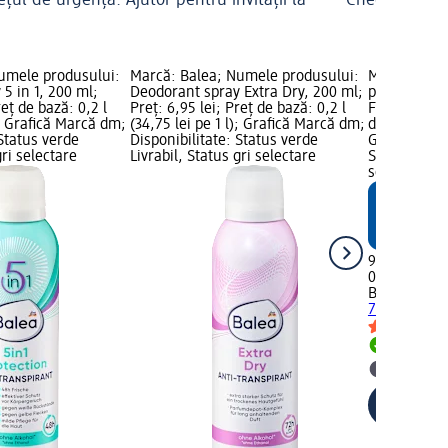
țul de urgență: Ajutor pentru invitații la
Checklist pent
ă
umele produsului:
Marcă: Balea; Numele produsului:
Marcă: Bal
5 in 1, 200 ml;
Deodorant spray Extra Dry, 200 ml;
produsului:
reț de bază: 0,2 l
Preț: 6,95 lei; Preț de bază: 0,2 l
FRESH, 75 ml
); Grafică Marcă dm;
(34,75 lei pe 1 l); Grafică Marcă dm;
de bază: 0,07
 Status verde
Disponibilitate: Status verde
Grafică Mar
gri selectare
Livrabil, Status gri selectare
Status verde
selectare 
9,95 lei
0,075 l (132,
Balea MEN
D
75 ml
Livrabil
selectar