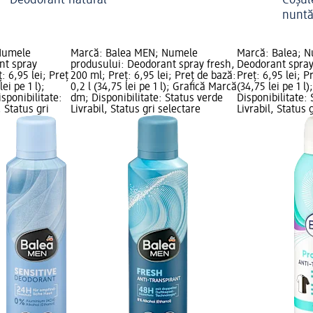
Deodorant natural
Coșule
nunt
Numele
Marcă: Balea MEN; Numele
Marcă: Balea; N
nt spray
produsului: Deodorant spray fresh,
Deodorant spray 
: 6,95 lei; Preț
200 ml; Preț: 6,95 lei; Preț de bază:
Preț: 6,95 lei; P
ei pe 1 l);
0,2 l (34,75 lei pe 1 l); Grafică Marcă
(34,75 lei pe 1 l
sponibilitate:
dm; Disponibilitate: Status verde
Disponibilitate:
, Status gri
Livrabil, Status gri selectare
Livrabil, Status 