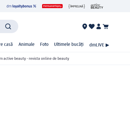
ire casă
Animale
Foto
Ultimele bucăți
dmLIVE ▶
m active beauty - revista online de beauty