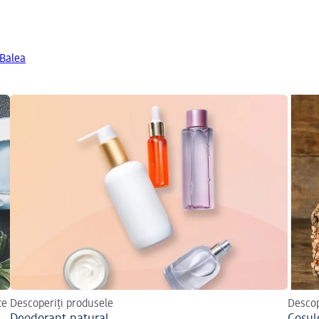
 Balea
te
Descoperiți produsele
Descop